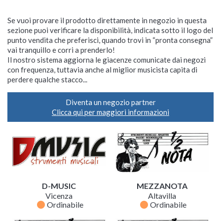
Se vuoi provare il prodotto direttamente in negozio in questa
sezione puoi verificare la disponibilità, indicata sotto il logo del
punto vendita che preferisci, quando trovi in “pronta consegna”
vai tranquillo e corri a prenderlo!
Il nostro sistema aggiorna le giacenze comunicate dai negozi
con frequenza, tuttavia anche al miglior musicista capita di
perdere qualche stacco...
Diventa un negozio partner
Clicca qui per maggiori informazioni
D-MUSIC
MEZZANOTA
Vicenza
Altavilla
fiber_manual_record
fiber_manual_record
Ordinabile
Ordinabile