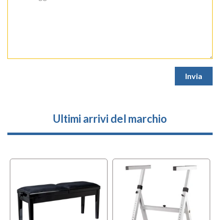
Ultimi arrivi del marchio
l
OFFERTA