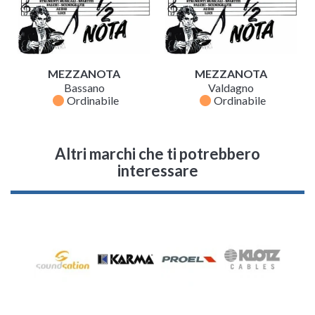
MEZZANOTA
MEZZANOTA
Bassano
Valdagno
fiber_manual_record
fiber_manual_record
Ordinabile
Ordinabile
Altri marchi che ti potrebbero
interessare