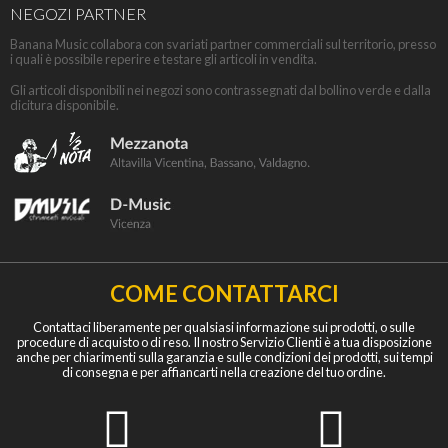
NEGOZI PARTNER
Banana Music collabora con svariati partner commerciali sul territorio, presso
i quali è possibile reperire e testare gli articoli in vendita.
Gli articoli disponibili nei negozi sono contrassegnati dal bollino verde e dalla
dicitura disponibile.
COME CONTATTARCI
Contattaci liberamente per qualsiasi informazione sui prodotti, o sulle
procedure di acquisto o di reso. Il nostro Servizio Clienti è a tua disposizione
anche per chiarimenti sulla garanzia e sulle condizioni dei prodotti, sui tempi
di consegna e per affiancarti nella creazione del tuo ordine.