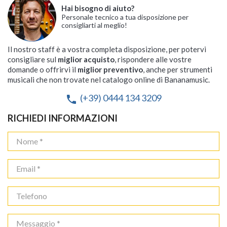
Hai bisogno di aiuto?
Personale tecnico a tua disposizione per
consigliarti al meglio!
Il nostro staff è a vostra completa disposizione, per potervi
consigliare sul
miglior acquisto
, rispondere alle vostre
domande o offrirvi il
miglior preventivo
, anche per strumenti
musicali che non trovate nel catalogo online di Bananamusic.
(+39) 0444 134 3209
phone
RICHIEDI INFORMAZIONI