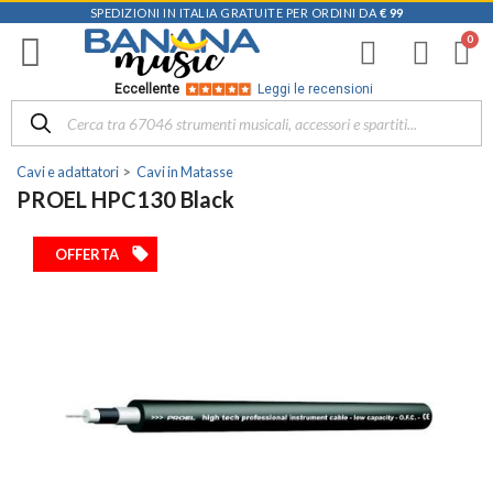
SPEDIZIONI IN ITALIA GRATUITE PER ORDINI DA
€ 99
Eccellente
Leggi le recensioni
Cavi e adattatori
Cavi in Matasse
PROEL HPC130 Black
local_offer
OFFERTA