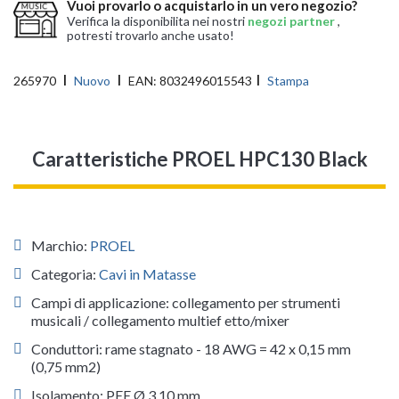
Vuoi provarlo o acquistarlo in un vero negozio?
Verifica la disponibilita nei nostri
negozi partner
,
potresti trovarlo anche usato!
265970
Nuovo
EAN:
8032496015543
Stampa
Caratteristiche PROEL HPC130 Black
Marchio:
PROEL
Categoria:
Cavi in Matasse
Campi di applicazione: collegamento per strumenti
musicali / collegamento multief etto/mixer
Conduttori: rame stagnato - 18 AWG = 42 x 0,15 mm
(0,75 mm2)
Isolamento: PEE Ø 3,10 mm