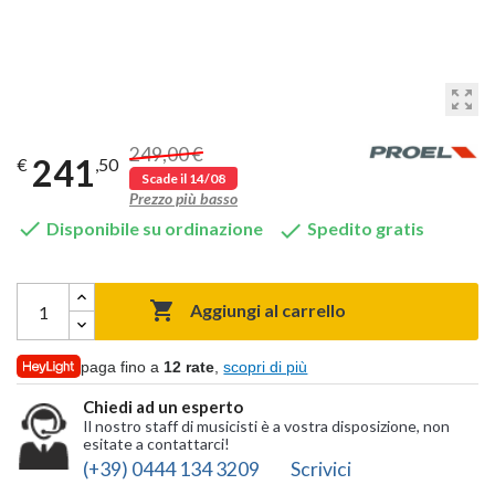
zoom_out_map
249,00 €
241
€
,50
Scade il 14/08
Prezzo più basso


Disponibile su ordinazione
Spedito gratis

Aggiungi al carrello
paga fino a
12 rate
,
scopri di più
Chiedi ad un esperto
Il nostro staff di musicisti è a vostra disposizione, non
esitate a contattarci!
(+39) 0444 134 3209
Scrivici