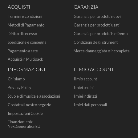
ACQUISTI
GARANZIA
Termini e condizioni
Garanzia per prodotti nuovi
Metodi di Pagamento
Garanzia per prodotti usati
Diritto di recesso
Garanzia per prodotti Ex-Demo
Spedizione e consegna
Condizioni degli strumenti
Pagamento a rate
Merce danneggiata o incompleta
Acquisti in Multipack
INFORMAZIONI
IL MIO ACCOUNT
Chi siamo
Il mio account
Privacy Policy
I miei ordini
Scuole di musica e associazioni
I miei indirizzi
Contatta il nostro negozio
I miei dati personali
Impostazioni Cookie
Finanziamento
NextGenerationEU