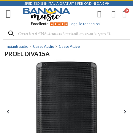
SPEDIZIONI IN ITALIA GRATUITE PER ORDINI DA
€ 99
Eccellente
Leggi le recensioni
Impianti audio
Casse Audio
Casse Attive
PROEL DIVA15A

