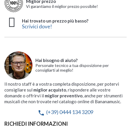
Miglior prezzo
Vi garantiamo il miglior prezzo possibile!
Hai trovato un prezzo più basso?
Scrivici dove!
Hai bisogno di aiuto?
Personale tecnico a tua disposizione per
consigliarti al meglio!
Il nostro staff è a vostra completa disposizione, per potervi
consigliare sul
miglior acquisto
, rispondere alle vostre
domande o offrirvi il
miglior preventivo
, anche per strumenti
musicali che non trovate nel catalogo online di Bananamusic.
(+39) 0444 134 3209
phone
RICHIEDI INFORMAZIONI