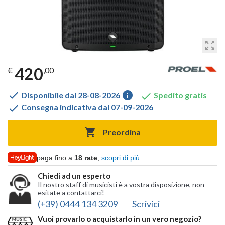
zoom_out_map
420
€
,00

info

Disponibile dal 28-08-2026
Spedito gratis

Consegna indicativa dal 07-09-2026

Preordina
paga fino a
18 rate
,
scopri di più
Chiedi ad un esperto
Il nostro staff di musicisti è a vostra disposizione, non
esitate a contattarci!
(+39) 0444 134 3209
Scrivici
Vuoi provarlo o acquistarlo in un vero negozio?