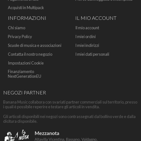
Acquisti in Multipack
INFORMAZIONI
IL MIO ACCOUNT
Chi siamo
Il mio account
Privacy Policy
I miei ordini
Scuole di musica e associazioni
I miei indirizzi
Contatta il nostro negozio
I miei dati personali
Impostazioni Cookie
Finanziamento
NextGenerationEU
NEGOZI PARTNER
Banana Music collabora con svariati partner commerciali sul territorio, presso
i quali è possibile reperire e testare gli articoli in vendita.
Gli articoli disponibili nei negozi sono contrassegnati dal bollino verde e dalla
dicitura disponibile.