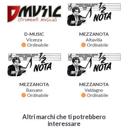
D-MUSIC
MEZZANOTA
Vicenza
Altavilla
fiber_manual_record
fiber_manual_record
Ordinabile
Ordinabile
MEZZANOTA
MEZZANOTA
Bassano
Valdagno
fiber_manual_record
fiber_manual_record
Ordinabile
Ordinabile
Altri marchi che ti potrebbero
interessare