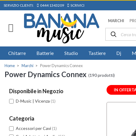
SERVIZIO CLIENTI:
0444 1343209
SCRIVICI
MARCHI
PR
Chitarre
Batterie
Studio
Tastiere
Dj
M
Home
Marchi
Power Dynamics Connex
Power Dynamics Connex
(190 prodotti)
IN OFFERT
Disponibile in Negozio
D-Music | Vicenza
(1)
Categoria
Accessori per Cavi
(1)