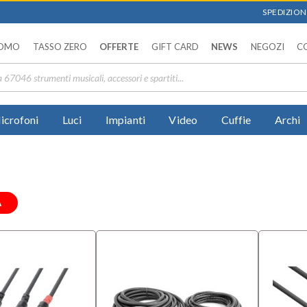
SPEDIZIONI
OMO
TASSO ZERO
OFFERTE
GIFT CARD
NEWS
NEGOZI
C
icrofoni
Luci
Impianti
Video
Cuffie
Archi
A