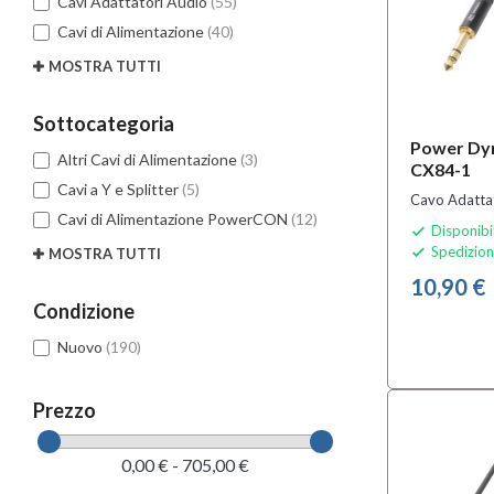
Cavi Adattatori Audio
(55)
Cavi di Alimentazione
(40)
MOSTRA TUTTI
Sottocategoria
Power Dy
Altri Cavi di Alimentazione
(3)
CX84-1
Cavi a Y e Splitter
(5)
Cavo Adatta
Cavi di Alimentazione PowerCON
(12)
Disponibi

Spedizion

MOSTRA TUTTI
10,90 €
Condizione
Nuovo
(190)
Prezzo
0,00 € - 705,00 €