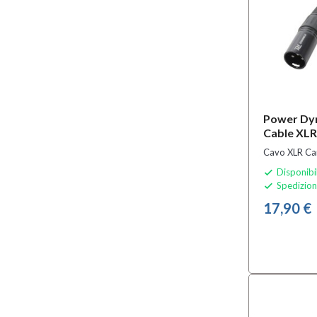
Power Dy
Cable XLR
Cavo XLR C
Disponibi

Spedizion

17,90 €