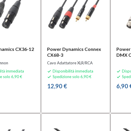
namics CX36-12
Power Dynamics Connex
Power
CX68-3
DMX C
annon
Cavo Adattatore XLR/RCA
lità immediata
Disponibilità immediata
Dispo


e solo 6,90 €
Spedizione solo 6,90 €
Spedi


12,90 €
6,90 