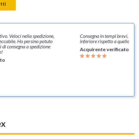
tti
vo. Veloci nella spedizione,
Consegna in tempi brevi, cost
ccabile. Ho persino potuto
inferiore rispetto a quello pr
ni di consegna a spedizione
Acquirente verificato
p!
ato
ex