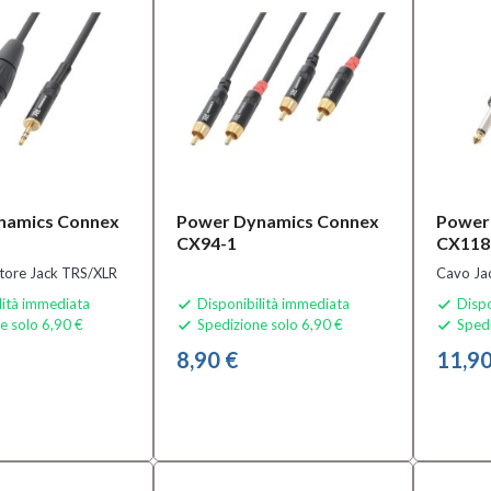
namics Connex
Power Dynamics Connex
Power
CX94-1
CX118
tore Jack TRS/XLR
Cavo Ja
lità immediata
Disponibilità immediata
Dispo


e solo 6,90 €
Spedizione solo 6,90 €
Spedi


8,90 €
11,90