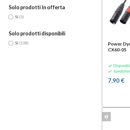
Solo prodotti In offerta
Si
(3)
Solo prodotti disponibili
Si
(108)
Power Dy
CX60-05
Disponibi

Spedizion

7,90 €
whatshot
MULTIPACK