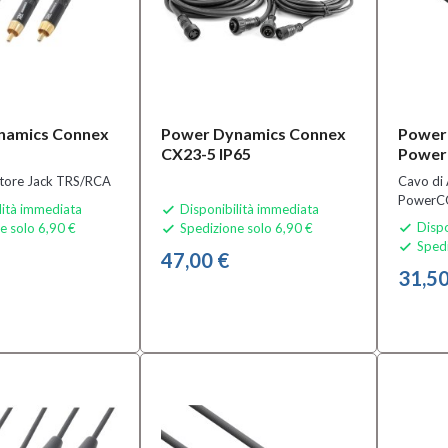
namics Connex
Power Dynamics Connex
Power
CX23-5 IP65
Power
tore Jack TRS/RCA
Cavo di 
Power
lità immediata
Disponibilità immediata

Dispo
e solo 6,90 €
Spedizione solo 6,90 €


Spedi

47,00 €
31,50