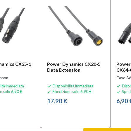
namics CX35-1
Power Dynamics CX20-5
Power
Data Extension
CX64-
annon
Cavo Ad
lità immediata
Disponibilità immediata
Dispo


e solo 6,90 €
Spedizione solo 6,90 €
Spedi


17,90 €
6,90 