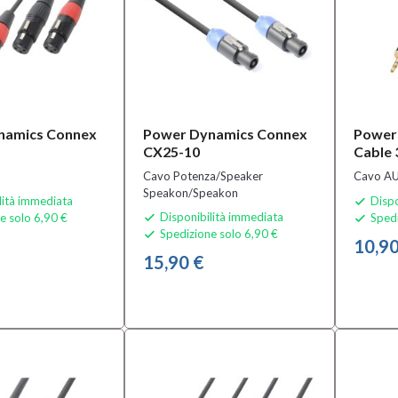
namics Connex
Power Dynamics Connex
Power
CX25-10
Cable 
Cavo Potenza/Speaker
Cavo AU
Speakon/Speakon
lità immediata
Dispo

Disponibilità immediata
e solo 6,90 €
Spedi


Spedizione solo 6,90 €

10,90
15,90 €