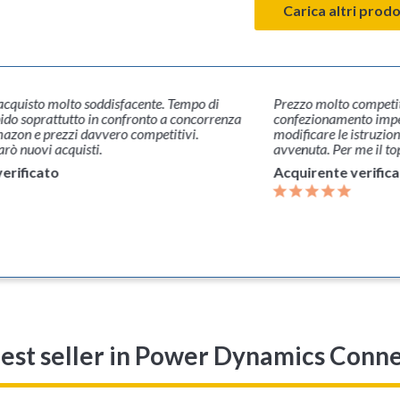
Carica altri prodo
acquisto molto soddisfacente. Tempo di
Prezzo molto competiti
ido soprattutto in confronto a concorrenza
confezionamento impe
azon e prezzi davvero competitivi.
modificare le istruzio
rò nuovi acquisti.
avvenuta. Per me il to
erificato
Acquirente verific
est seller
in Power Dynamics Conn