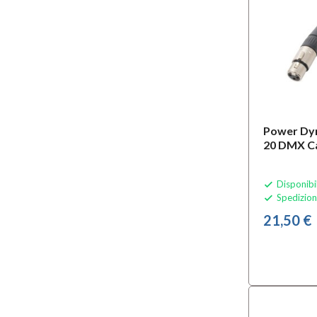
Power Dy
20 DMX C
Disponibi

Spedizion

21,50 €