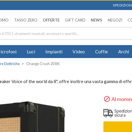
SPEDIZIONI
OMO
TASSO ZERO
OFFERTE
GIFT CARD
NEWS
NEGOZI
C
icrofoni
Luci
Impianti
Video
Cuffie
Archi
re Elettriche
Orange Crush 20 BK
er Voice of the world da 8", offre inoltre una vasta gamma di effett

Al momen
Spedizio
sicura