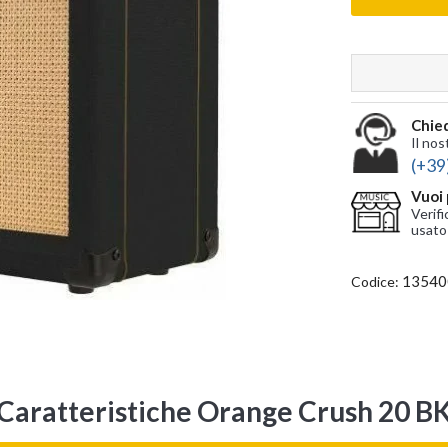
Chied
Il nos
(+39
Vuoi 
Verifi
usato
13540
Codice:
Caratteristiche Orange Crush 20 B