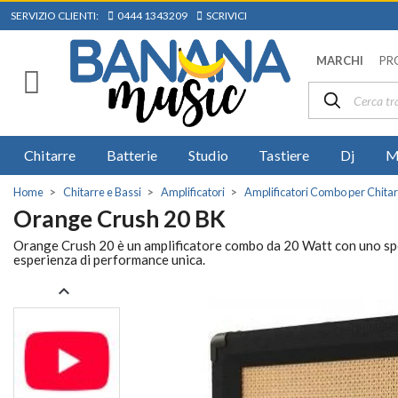
SERVIZIO CLIENTI:
0444 1343209
SCRIVICI
MARCHI
PR
Chitarre
Batterie
Studio
Tastiere
Dj
M
Home
Chitarre e Bassi
Amplificatori
Amplificatori Combo per Chitar
Orange Crush 20 BK
Orange Crush 20 è un amplificatore combo da 20 Watt con uno speak
esperienza di performance unica.
