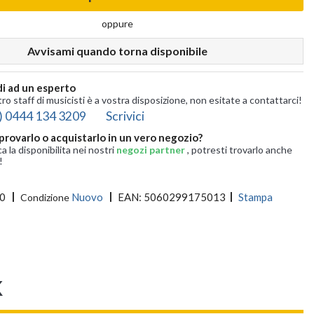
oppure
Avvisami quando torna disponibile
i ad un esperto
tro staff di musicisti è a vostra disposizione, non esitate a contattarci!
) 0444 134 3209
Scrivici
provarlo o acquistarlo in un vero negozio?
ca la disponibilita nei nostri
negozi partner
, potresti trovarlo anche
!
0
Nuovo
EAN:
5060299175013
Stampa
Condizione
K