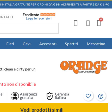
 IN ITALIA GRATUITE PER ORDINI DA
€ 99
, ALTRIMENTI A PARTIRE DA € 6,90
Eccellente
ONTATTI
Leggi le recensioni
Fiati
Cavi
Accessori
Spartiti
Mercatino
i clean e dirty per un
to non disponibile
ne
Assistenza
Garanzia
favorite_border
help_outline
gratuita
italiana
Vedi prodotti simili