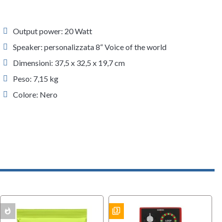
Output power: 20 Watt
Speaker: personalizzata 8“ Voice of the world
Dimensioni: 37,5 x 32,5 x 19,7 cm
Peso: 7,15 kg
Colore: Nero
whatshot
filter_3
BUNDLES