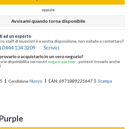
oppure
Avvisami quando torna disponibile
i ad un esperto
tro staff di musicisti è a vostra disposizione, non esitate a contattarci!
) 0444 134 3209
Scrivici
provarlo o acquistarlo in un vero negozio?
ca la disponibilita nei nostri
negozi partner
, potresti trovarlo anche
!
5
Nuovo
EAN:
6971889221647
Stampa
Condizione
Purple