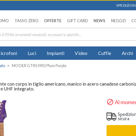
SPEDIZIONI
OMO
TASSO ZERO
OFFERTE
GIFT CARD
NEWS
NEGOZI
C
icrofoni
Luci
Impianti
Video
Cuffie
Archi
rato
MOOER GTRS S901 Plum Purple
e con corpo in tiglio americano, manico in acero canadese carbonizz
re UHF integrato.

Al momen
Spedizio
sicura