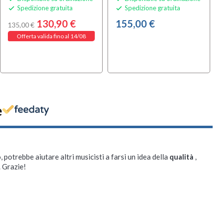
Spedizione gratuita
Spedizione gratuita


130,90 €
155,00 €
135,00 €
Offerta valida fino al 14/08
e
, potrebbe aiutare altri musicisti a farsi un idea della
qualità
,
. Grazie!