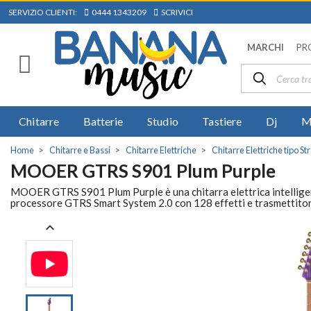
SERVIZIO CLIENTI:
0444 1343209
SCRIVICI
MARCHI
PR
Chitarre
Batterie
Studio
Tastiere
Dj
M
Home
Chitarre e Bassi
Chitarre Elettriche
Chitarre Elettriche tipo St
MOOER GTRS S901 Plum Purple
MOOER GTRS S901 Plum Purple è una chitarra elettrica intelligent
processore GTRS Smart System 2.0 con 128 effetti e trasmettito
