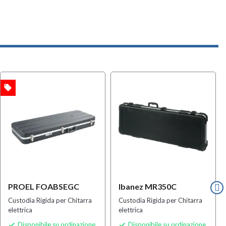
local_offer
PROEL FOABSEGC
Ibanez MR350C
Custodia Rigida per Chitarra
Custodia Rigida per Chitarra
elettrica
elettrica
Disponibile su ordinazione
Disponibile su ordinazione

