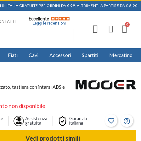
 IN ITALIA GRATUITE PER ORDINI DA
€ 99
, ALTRIMENTI A PARTIRE DA € 6,90
Eccellente
ONTATTI
Leggi le recensioni
Fiati
Cavi
Accessori
Spartiti
Mercatino
ato, tastiera con intarsi ABS e
to non disponibile
ne
Assistenza
Garanzia
favorite_border
help_outline
gratuita
italiana
Vedi prodotti simili