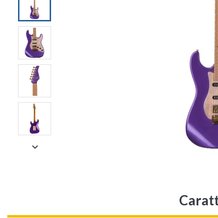

Carat