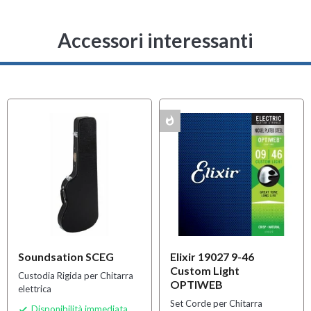
Accessori interessanti
whatshot
OFFERTA
MULTIPACK
Soundsation SCEG
Elixir 19027 9-46
Custom Light
Custodia Rigida per Chitarra
OPTIWEB
elettrica
Set Corde per Chitarra
Disponibilità immediata
