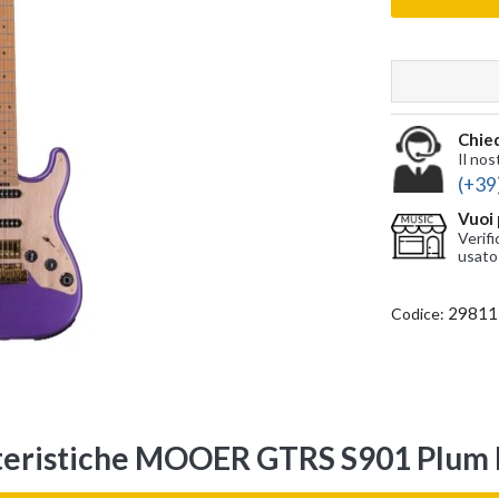
Chied
Il nos
(+39
Vuoi 
Verifi
usato
29811
Codice:
teristiche MOOER GTRS S901 Plum 