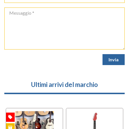
Ultimi arrivi del marchio
local_offer
TA
inventory
TO