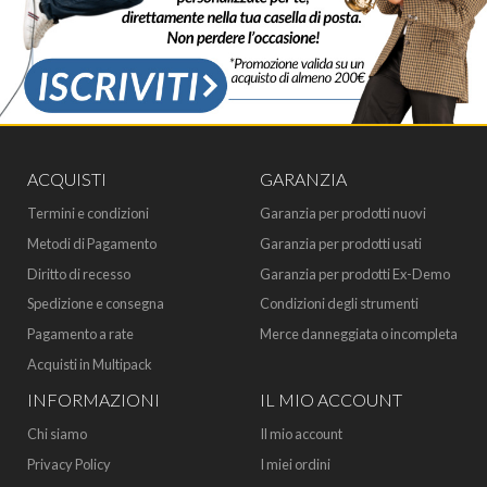
ACQUISTI
GARANZIA
Termini e condizioni
Garanzia per prodotti nuovi
Metodi di Pagamento
Garanzia per prodotti usati
Diritto di recesso
Garanzia per prodotti Ex-Demo
Spedizione e consegna
Condizioni degli strumenti
Pagamento a rate
Merce danneggiata o incompleta
Acquisti in Multipack
INFORMAZIONI
IL MIO ACCOUNT
Chi siamo
Il mio account
Privacy Policy
I miei ordini