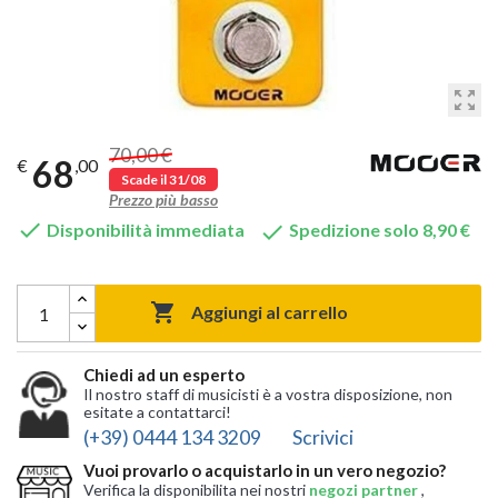
zoom_out_map
70,00 €
68
€
,00
Scade il 31/08
Prezzo più basso


Disponibilità immediata
Spedizione solo 8,90 €

Aggiungi al carrello
Chiedi ad un esperto
Il nostro staff di musicisti è a vostra disposizione, non
esitate a contattarci!
(+39) 0444 134 3209
Scrivici
Vuoi provarlo o acquistarlo in un vero negozio?
Verifica la disponibilita nei nostri
negozi partner
,