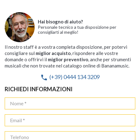
Hai bisogno di aiuto?
Personale tecnico a tua disposizione per
consigliarti al meglio!
Il nostro staff è a vostra completa disposizione, per potervi
consigliare sul
miglior acquisto
, rispondere alle vostre
domande o offrirvi il
miglior preventivo
, anche per strumenti
musicali che non trovate nel catalogo online di Bananamusic.
(+39) 0444 134 3209
phone
RICHIEDI INFORMAZIONI