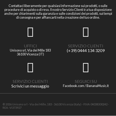
Contattaci liberamente per qualsiasi informazione sui prodotti, o sulle
procedure di acquisto o di reso. Il nostro Servizio Clienti è a tua disposizione
anche per chiarimenti sulla garanzia e sulle condizioni dei prodotti, sui tempi
di consegna e per affiancarti nella creazione del tuo ordine.
UFFICI
SERVIZIO CLIENTI
(+39) 0444 134 3209
Unisono srl, Via dei Mille 183
36100 Vicenza (IT)
SERVIZIO CLIENTI
SEGUICI SU
Scrivici un messaggio
Facebook.com / BananaMusic.it
© 2026 Unisono srl - Via dei Mille, 183 - 36100 Vicenza (Italy) - P.IVA 04038300242 -
REA: VI373927