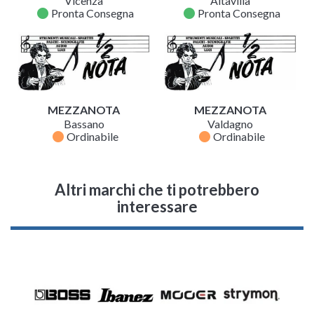
Vicenza
Altavilla
fiber_manual_record
fiber_manual_record
Pronta Consegna
Pronta Consegna
MEZZANOTA
MEZZANOTA
Bassano
Valdagno
fiber_manual_record
fiber_manual_record
Ordinabile
Ordinabile
Altri marchi che ti potrebbero
interessare