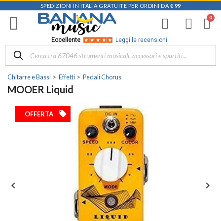
SPEDIZIONI IN ITALIA GRATUITE PER ORDINI DA
€ 99
Eccellente
Leggi le recensioni
Chitarre e Bassi
Effetti
Pedali Chorus
MOOER Liquid
local_offer
OFFERTA

