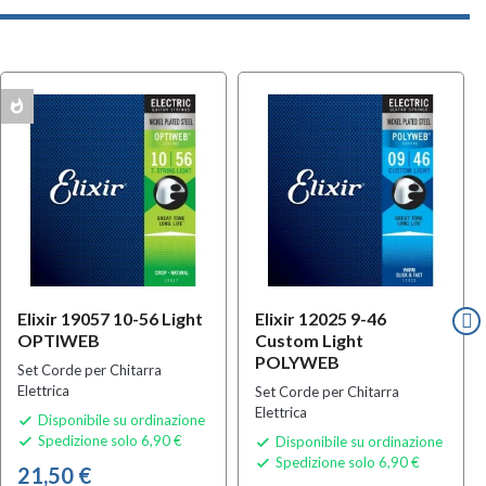
whatshot
Elixir 19057 10-56 Light
Elixir 12025 9-46
OPTIWEB
Custom Light
POLYWEB
Set Corde per Chitarra
Elettrica
Set Corde per Chitarra
Elettrica
Disponibile su ordinazione

Spedizione solo 6,90 €
Disponibile su ordinazione


Spedizione solo 6,90 €

21,50 €