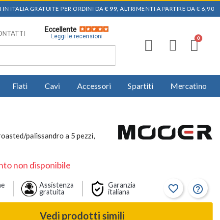
 IN ITALIA GRATUITE PER ORDINI DA
€ 99
, ALTRIMENTI A PARTIRE DA € 6,90
Eccellente
ONTATTI
Leggi le recensioni
Fiati
Cavi
Accessori
Spartiti
Mercatino
oasted/palissandro a 5 pezzi,
to non disponibile
ne
Assistenza
Garanzia
favorite_border
help_outline
gratuita
italiana
Vedi prodotti simili