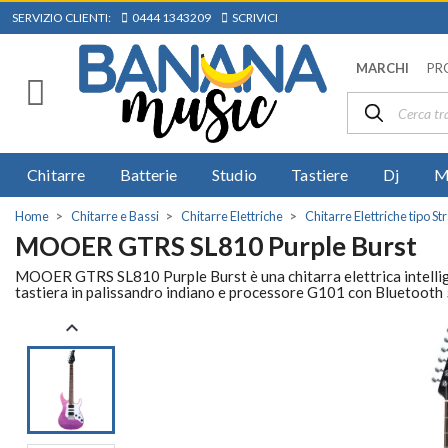
SERVIZIO CLIENTI:
0444 1343209
SCRIVICI
MARCHI
PR
Chitarre
Batterie
Studio
Tastiere
Dj
M
Home
Chitarre e Bassi
Chitarre Elettriche
Chitarre Elettriche tipo St
MOOER GTRS SL810 Purple Burst
MOOER GTRS SL810 Purple Burst è una chitarra elettrica intellige
tastiera in palissandro indiano e processore G101 con Bluetooth 
