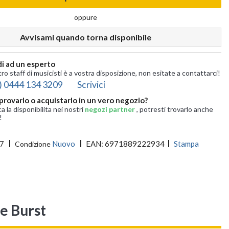
oppure
Avvisami quando torna disponibile
i ad un esperto
tro staff di musicisti è a vostra disposizione, non esitate a contattarci!
) 0444 134 3209
Scrivici
provarlo o acquistarlo in un vero negozio?
ca la disponibilita nei nostri
negozi partner
, potresti trovarlo anche
!
7
Nuovo
EAN:
6971889222934
Stampa
Condizione
e Burst