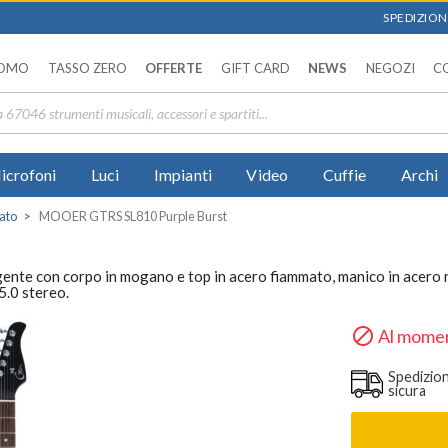
SPEDIZIONI
OMO
TASSO ZERO
OFFERTE
GIFT CARD
NEWS
NEGOZI
C
icrofoni
Luci
Impianti
Video
Cuffie
Archi
rato
MOOER GTRS SL810 Purple Burst
nte con corpo in mogano e top in acero fiammato, manico in acero r
5.0 stereo.

Al momen
Spedizio
sicura