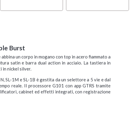
ple Burst
he abbina un corpo in mogano con top in acero fiammato a
ura satin e barra dual action in acciaio. La tastiera in
in nickel silver.
, SL-1M e SL-1B è gestita da un selettore a 5 vie e dal
tempo reale. Il processore G101 con app GTRS tramite
ficatori, cabinet ed effetti integrati, con registrazione