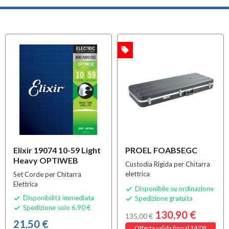
local_offer
OFFERTA
MULTIPACK
Elixir 19074 10-59 Light
PROEL FOABSEGC
Heavy OPTIWEB
Custodia Rigida per Chitarra
elettrica
Set Corde per Chitarra
Elettrica
Disponibile su ordinazione

Disponibilità immediata
Spedizione gratuita


Spedizione solo 6,90 €

130,90 €
135,00 €
21,50 €
Offerta valida fino al 14/08