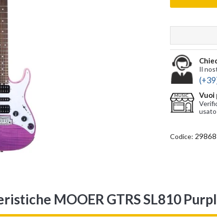
Chied
Il nos
(+39
Vuoi 
Verifi
usato
29868
Codice:
eristiche MOOER GTRS SL810 Purpl