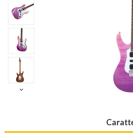

Caratt