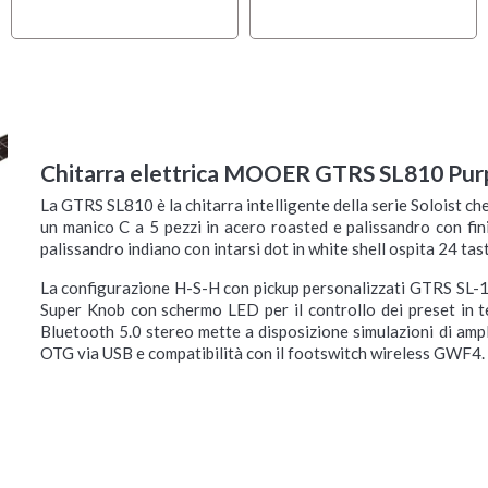
Chitarra elettrica MOOER GTRS SL810 Pur
La GTRS SL810 è la chitarra intelligente della serie Soloist c
un manico C a 5 pezzi in acero roasted e palissandro con finit
palissandro indiano con intarsi dot in white shell ospita 24 tasti 
La configurazione H-S-H con pickup personalizzati GTRS SL-1N
Super Knob con schermo LED per il controllo dei preset in 
Bluetooth 5.0 stereo mette a disposizione simulazioni di ampli
OTG via USB e compatibilità con il footswitch wireless GWF4.