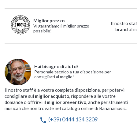
Miglior prezzo
Il nostro sta
Vi garantiamo il miglior prezzo
brand
al m
possibile!
Hai bisogno di aiuto?
Personale tecnico a tua disposizione per
consigliarti al meglio!
Il nostro staff è a vostra completa disposizione, per potervi
consigliare sul
miglior acquisto
, rispondere alle vostre
domande o offrirvi il
miglior preventivo
, anche per strumenti
musicali che non trovate nel catalogo online di Bananamusic.
(+39) 0444 134 3209
phone