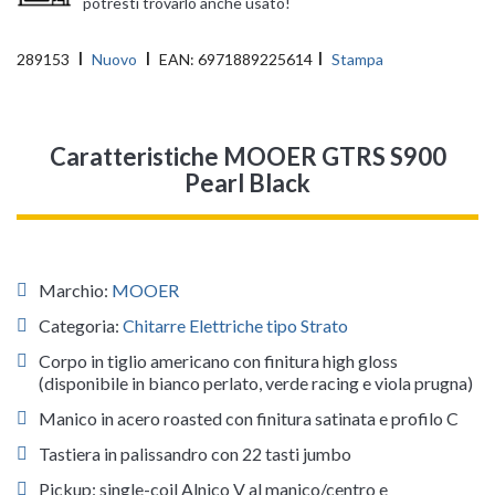
potresti trovarlo anche usato!
289153
Nuovo
EAN:
6971889225614
Stampa
Caratteristiche MOOER GTRS S900
Pearl Black
Marchio:
MOOER
Categoria:
Chitarre Elettriche tipo Strato
Corpo in tiglio americano con finitura high gloss
(disponibile in bianco perlato, verde racing e viola prugna)
Manico in acero roasted con finitura satinata e profilo C
Tastiera in palissandro con 22 tasti jumbo
Pickup: single-coil Alnico V al manico/centro e