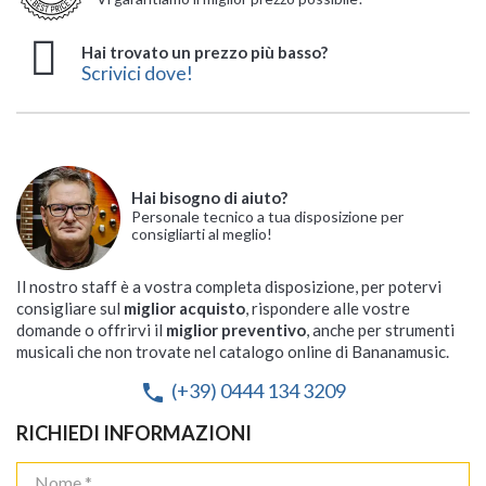
Hai trovato un prezzo più basso?
Scrivici dove!
Hai bisogno di aiuto?
Personale tecnico a tua disposizione per
consigliarti al meglio!
Il nostro staff è a vostra completa disposizione, per potervi
consigliare sul
miglior acquisto
, rispondere alle vostre
domande o offrirvi il
miglior preventivo
, anche per strumenti
musicali che non trovate nel catalogo online di Bananamusic.
(+39) 0444 134 3209
phone
RICHIEDI INFORMAZIONI