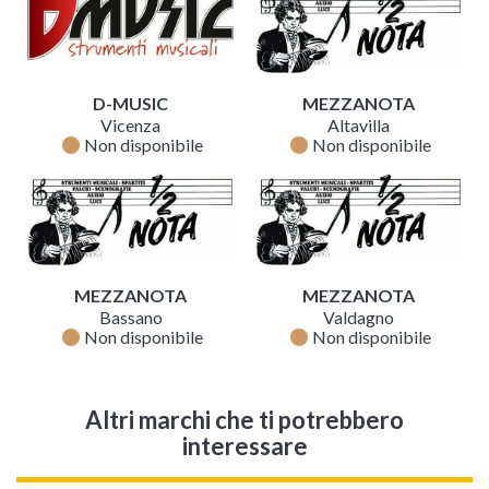
D-MUSIC
MEZZANOTA
Vicenza
Altavilla
fiber_manual_record
fiber_manual_record
Non disponibile
Non disponibile
MEZZANOTA
MEZZANOTA
Bassano
Valdagno
fiber_manual_record
fiber_manual_record
Non disponibile
Non disponibile
Altri marchi che ti potrebbero
interessare