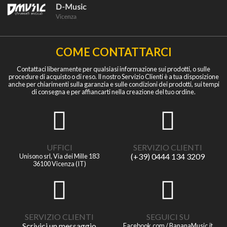
COME CONTATTARCI
Contattaci liberamente per qualsiasi informazione sui prodotti, o sulle
procedure di acquisto o di reso. Il nostro Servizio Clienti è a tua disposizione
anche per chiarimenti sulla garanzia e sulle condizioni dei prodotti, sui tempi
di consegna e per affiancarti nella creazione del tuo ordine.
UFFICI
SERVIZIO CLIENTI
(+39) 0444 134 3209
Unisono srl, Via dei Mille 183
36100 Vicenza (IT)
SERVIZIO CLIENTI
SEGUICI SU
Scrivici un messaggio
Facebook.com / BananaMusic.it