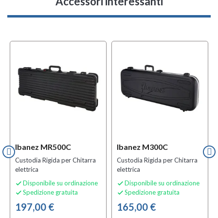
Accessori interessanti
w
MULTIPACK
Ibanez MR500C
Ibanez M300C
Custodia Rigida per Chitarra
Custodia Rigida per Chitarra
elettrica
elettrica
Disponibile su ordinazione
Disponibile su ordinazione


Spedizione gratuita
Spedizione gratuita


197,00 €
165,00 €