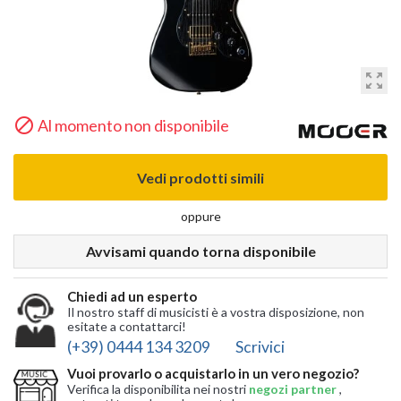
zoom_out_map

Al momento non disponibile
Vedi prodotti simili
oppure
Avvisami quando torna disponibile
Chiedi ad un esperto
Il nostro staff di musicisti è a vostra disposizione, non
esitate a contattarci!
(+39) 0444 134 3209
Scrivici
Vuoi provarlo o acquistarlo in un vero negozio?
Verifica la disponibilita nei nostri
negozi partner
,