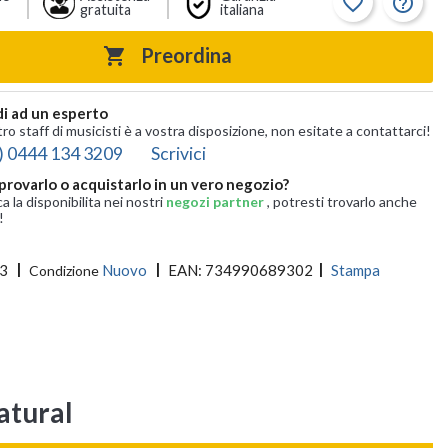
favorite_border
help_outline
gratuita
italiana
Preordina

i ad un esperto
tro staff di musicisti è a vostra disposizione, non esitate a contattarci!
) 0444 134 3209
Scrivici
provarlo o acquistarlo in un vero negozio?
ca la disponibilita nei nostri
negozi partner
, potresti trovarlo anche
!
3
Nuovo
EAN:
734990689302
Stampa
Condizione
atural