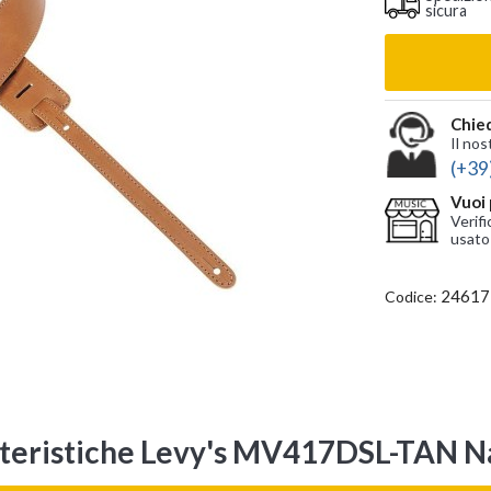
sicura
Chied
Il nos
(+39
Vuoi 
Verifi
usato
24617
Codice:
teristiche Levy's MV417DSL-TAN N