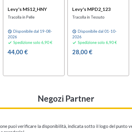
Levy's MS12_HNY
Levy's MPD2_123
Tracolla in Pelle
Tracolla in Tessuto
Disponibile dal 19-08-
Disponibile dal 01-10-
schedule
schedule
2026
2026
Spedizione solo 6,90 €
Spedizione solo 6,90 €


44,00 €
28,00 €
Negozi Partner
ne puoi verificare la disponibilità, indicata sotto il logo del punto 
i a prenderlo!