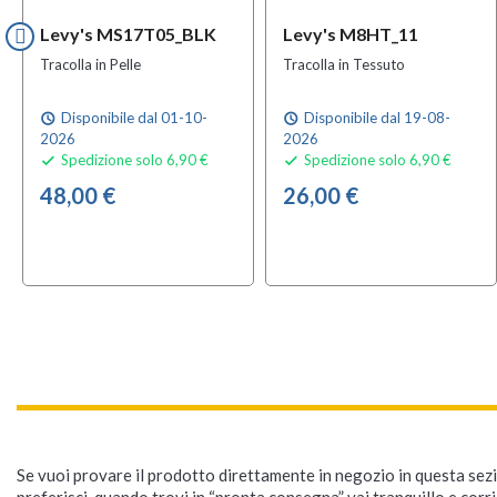
Levy's MS17T05_BLK
Levy's M8HT_11
Tracolla in Pelle
Tracolla in Tessuto
Disponibile dal 01-10-
Disponibile dal 19-08-
schedule
schedule
2026
2026
Spedizione solo 6,90 €
Spedizione solo 6,90 €


48,00 €
26,00 €
Se vuoi provare il prodotto direttamente in negozio in questa sezio
preferisci, quando trovi in “pronta consegna” vai tranquillo e corr