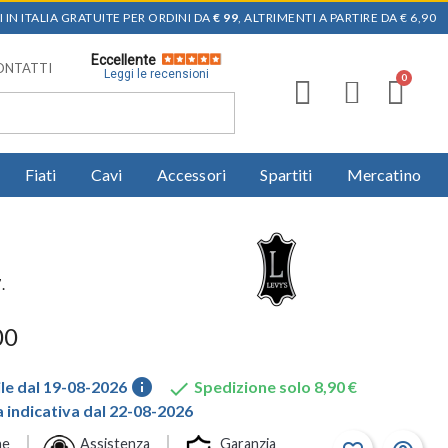
 IN ITALIA GRATUITE PER ORDINI DA
€ 99
, ALTRIMENTI A PARTIRE DA € 6,90
Eccellente
ONTATTI
Leggi le recensioni
Fiati
Cavi
Accessori
Spartiti
Mercatino
.
00
info

le dal 19-08-2026
Spedizione solo 8,90 €
indicativa dal 22-08-2026
ne
Assistenza
Garanzia