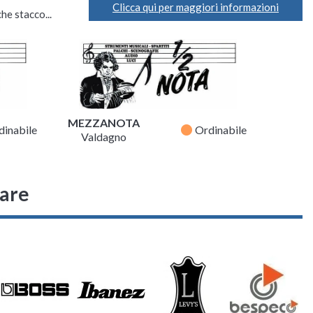
Clicca qui per maggiori informazioni
he stacco...
MEZZANOTA
fiber_manual_record
dinabile
Ordinabile
Valdagno
sare