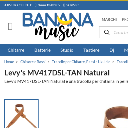
SERVIZIO CLIENTI:
0444 1343209
SCRIVICI
MARCHI
PR
Chitarre
Batterie
Studio
Tastiere
Dj
M
Home
Chitarre e Bassi
Tracolle per Chitarre, Bassi e Ukulele
Tracoll
Levy's MV417DSL-TAN Natural
Levy's MV417DSL-TAN Natural è una tracolla per chitarra in pelle