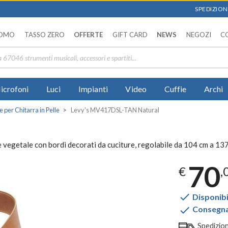
SPEDIZIONI
OMO
TASSO ZERO
OFFERTE
GIFT CARD
NEWS
NEGOZI
C
icrofoni
Luci
Impianti
Video
Cuffie
Archi
e per Chitarra in Pelle
Levy's MV417DSL-TAN Natural
 vegetale con bordi decorati da cuciture, regolabile da 104 cm a 137
70
€
,

Disponibi

Consegna 
Spedizio