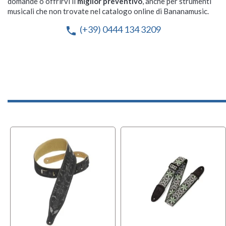
domande o offrirvi il
miglior preventivo
, anche per strumenti
musicali che non trovate nel catalogo online di Bananamusic.
(+39) 0444 134 3209
phone