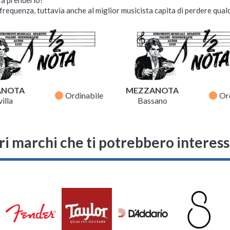
requenza, tuttavia anche al miglior musicista capita di perdere qualc
ANOTA
MEZZANOTA
fiber_manual_record
fiber_manual_record
Ordinabile
Or
illa
Bassano
ri marchi che ti potrebbero interes