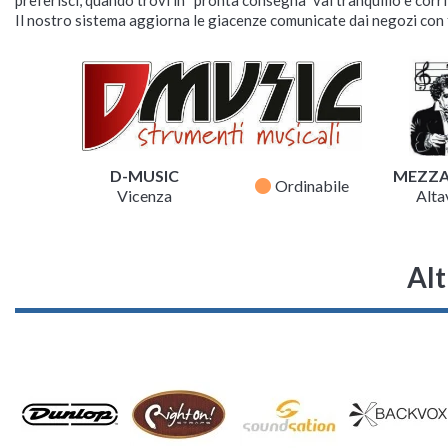
Il nostro sistema aggiorna le giacenze comunicate dai negozi con f
D-MUSIC
MEZZ
fiber_manual_record
Ordinabile
Vicenza
Altav
Alt