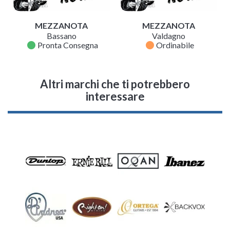
MEZZANOTA
MEZZANOTA
Bassano
Valdagno
fiber_manual_record
fiber_manual_record
Pronta Consegna
Ordinabile
Altri marchi che ti potrebbero
interessare