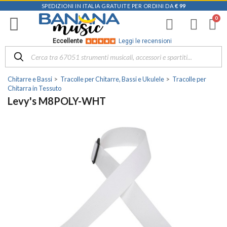
SPEDIZIONI IN ITALIA GRATUITE PER ORDINI DA
€ 99
Eccellente
Leggi le recensioni
Chitarre e Bassi
Tracolle per Chitarre, Bassi e Ukulele
Tracolle per
Chitarra in Tessuto
Levy's M8POLY-WHT