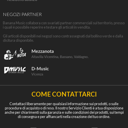
NEGOZI PARTNER
Banana Music collabora con svariati partner commerciali sul territorio, presso
i quali è possibile reperire e testare gli articoli in vendita.
Gli articoli disponibili nei negozi sono contrassegnati dal bollino verde e dalla
dicitura disponibile.
COME CONTATTARCI
Contattaci liberamente per qualsiasi informazione sui prodotti, o sulle
procedure di acquisto o di reso. Il nostro Servizio Clienti è a tua disposizione
anche per chiarimenti sulla garanzia e sulle condizioni dei prodotti, sui tempi
di consegna e per affiancarti nella creazione del tuo ordine.