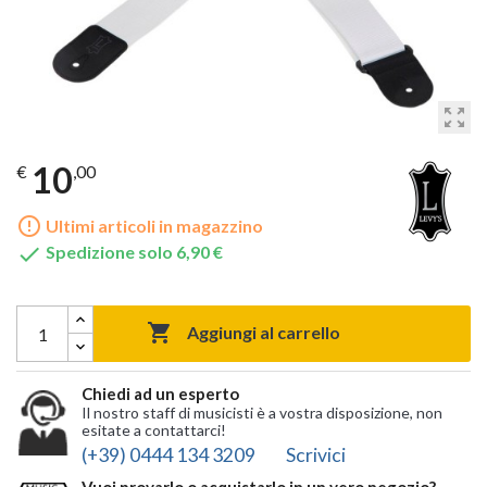
zoom_out_map
10
€
,00
error_outline
Ultimi articoli in magazzino

Spedizione solo 6,90 €

Aggiungi al carrello
Chiedi ad un esperto
Il nostro staff di musicisti è a vostra disposizione, non
esitate a contattarci!
(+39) 0444 134 3209
Scrivici
Vuoi provarlo o acquistarlo in un vero negozio?