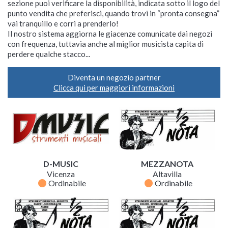
sezione puoi verificare la disponibilità, indicata sotto il logo del
punto vendita che preferisci, quando trovi in “pronta consegna”
vai tranquillo e corri a prenderlo!
Il nostro sistema aggiorna le giacenze comunicate dai negozi
con frequenza, tuttavia anche al miglior musicista capita di
perdere qualche stacco...
Diventa un negozio partner
Clicca qui per maggiori informazioni
D-MUSIC
MEZZANOTA
Vicenza
Altavilla
fiber_manual_record
fiber_manual_record
Ordinabile
Ordinabile