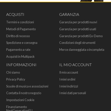
ACQUISTI
GARANZIA
Termini e condizioni
Garanzia per prodotti nuovi
Metodi di Pagamento
Garanzia per prodotti usati
Diritto di recesso
Garanzia per prodotti Ex-Demo
Spedizione e consegna
Condizioni degli strumenti
Pagamento a rate
Merce danneggiata o incompleta
Acquisti in Multipack
INFORMAZIONI
IL MIO ACCOUNT
Chi siamo
Il mio account
Privacy Policy
I miei ordini
Scuole di musica e associazioni
I miei indirizzi
Contatta il nostro negozio
I miei dati personali
Impostazioni Cookie
Finanziamento
NextGenerationEU