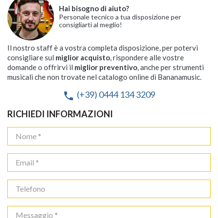
Hai bisogno di aiuto?
Personale tecnico a tua disposizione per
consigliarti al meglio!
Il nostro staff è a vostra completa disposizione, per potervi
consigliare sul
miglior acquisto
, rispondere alle vostre
domande o offrirvi il
miglior preventivo
, anche per strumenti
musicali che non trovate nel catalogo online di Bananamusic.
(+39) 0444 134 3209
phone
RICHIEDI INFORMAZIONI