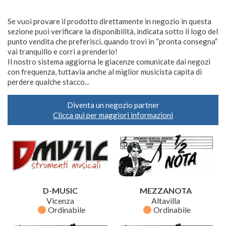
Se vuoi provare il prodotto direttamente in negozio in questa
sezione puoi verificare la disponibilità, indicata sotto il logo del
punto vendita che preferisci, quando trovi in “pronta consegna”
vai tranquillo e corri a prenderlo!
Il nostro sistema aggiorna le giacenze comunicate dai negozi
con frequenza, tuttavia anche al miglior musicista capita di
perdere qualche stacco...
Diventa un negozio partner
Clicca qui per maggiori informazioni
D-MUSIC
MEZZANOTA
Vicenza
Altavilla
fiber_manual_record
fiber_manual_record
Ordinabile
Ordinabile