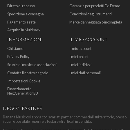
Diritto di recesso
Garanzia per prodotti Ex-Demo
Spedizione e consegna
Condizioni degli strumenti
Pagamento a rate
Merce danneggiata o incompleta
Acquisti in Multipack
INFORMAZIONI
IL MIO ACCOUNT
Chi siamo
Il mio account
Privacy Policy
I miei ordini
Scuole di musica e associazioni
I miei indirizzi
Contatta il nostro negozio
I miei dati personali
Impostazioni Cookie
Finanziamento
NextGenerationEU
NEGOZI PARTNER
Banana Music collabora con svariati partner commerciali sul territorio, presso
i quali è possibile reperire e testare gli articoli in vendita.