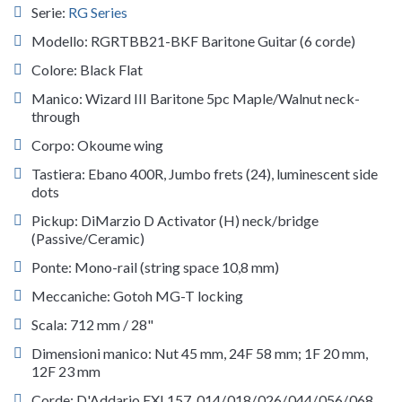
Serie:
RG Series
Modello: RGRTBB21-BKF Baritone Guitar (6 corde)
Colore: Black Flat
Manico: Wizard III Baritone 5pc Maple/Walnut neck-
through
Corpo: Okoume wing
Tastiera: Ebano 400R, Jumbo frets (24), luminescent side
dots
Pickup: DiMarzio D Activator (H) neck/bridge
(Passive/Ceramic)
Ponte: Mono-rail (string space 10,8 mm)
Meccaniche: Gotoh MG-T locking
Scala: 712 mm / 28"
Dimensioni manico: Nut 45 mm, 24F 58 mm; 1F 20 mm,
12F 23 mm
Corde: D'Addario EXL157 .014/.018/.026/.044/.056/.068