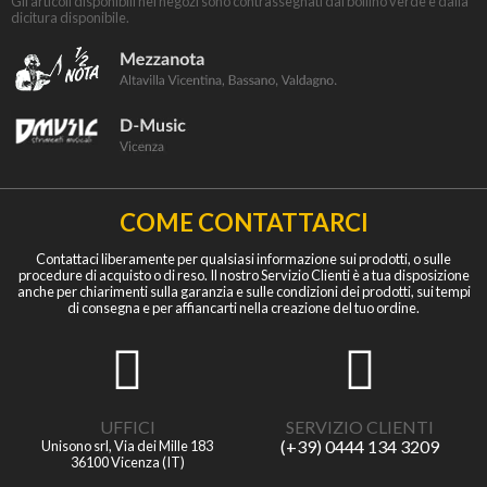
Gli articoli disponibili nei negozi sono contrassegnati dal bollino verde e dalla
dicitura disponibile.
COME CONTATTARCI
Contattaci liberamente per qualsiasi informazione sui prodotti, o sulle
procedure di acquisto o di reso. Il nostro Servizio Clienti è a tua disposizione
anche per chiarimenti sulla garanzia e sulle condizioni dei prodotti, sui tempi
di consegna e per affiancarti nella creazione del tuo ordine.
UFFICI
SERVIZIO CLIENTI
(+39) 0444 134 3209
Unisono srl, Via dei Mille 183
36100 Vicenza (IT)