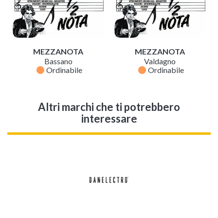
MEZZANOTA
MEZZANOTA
Bassano
Valdagno
fiber_manual_record
fiber_manual_record
Ordinabile
Ordinabile
Altri marchi che ti potrebbero
interessare