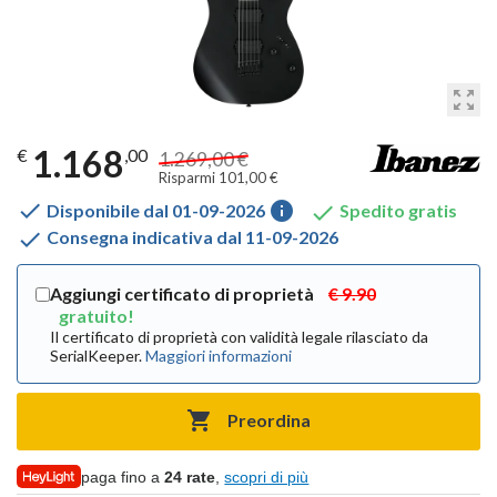
zoom_out_map
1.168
€
,00
1.269,00 €
Risparmi 101,00 €

info

Disponibile dal 01-09-2026
Spedito gratis

Consegna indicativa dal 11-09-2026
Aggiungi certificato di proprietà
€ 9.90
gratuito!
Il certificato di proprietà con validità legale rilasciato da
SerialKeeper.
Maggiori informazioni

Preordina
paga fino a
24 rate
,
scopri di più