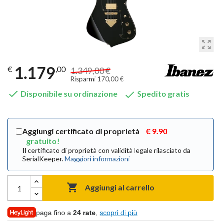
zoom_out_map
1.179
€
,00
1.349,00 €
Risparmi 170,00 €


Disponibile su ordinazione
Spedito gratis
Aggiungi certificato di proprietà
€ 9.90
gratuito!
Il certificato di proprietà con validità legale rilasciato da
SerialKeeper.
Maggiori informazioni

Aggiungi al carrello
paga fino a
24 rate
,
scopri di più