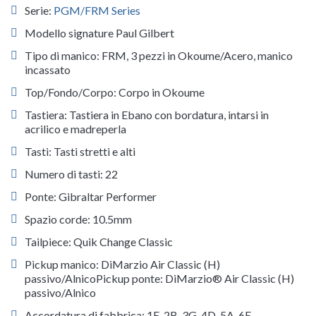
Serie:
PGM/FRM Series
Modello signature Paul Gilbert
Tipo di manico: FRM, 3 pezzi in Okoume/Acero, manico
incassato
Top/Fondo/Corpo: Corpo in Okoume
Tastiera: Tastiera in Ebano con bordatura, intarsi in
acrilico e madreperla
Tasti: Tasti stretti e alti
Numero di tasti: 22
Ponte: Gibraltar Performer
Spazio corde: 10.5mm
Tailpiece: Quik Change Classic
Pickup manico: DiMarzio Air Classic (H)
passivo/AlnicoPickup ponte: DiMarzio® Air Classic (H)
passivo/Alnico
Accordatura di fabbrica: 1E, 2B, 3G, 4D, 5A, 6E