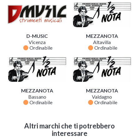
D-MUSIC
MEZZANOTA
Vicenza
Altavilla
fiber_manual_record
fiber_manual_record
Ordinabile
Ordinabile
MEZZANOTA
MEZZANOTA
Bassano
Valdagno
fiber_manual_record
fiber_manual_record
Ordinabile
Ordinabile
Altri marchi che ti potrebbero
interessare