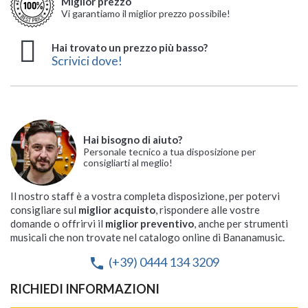
Miglior prezzo
Vi garantiamo il miglior prezzo possibile!
Hai trovato un prezzo più basso?
Scrivici dove!
Hai bisogno di aiuto?
Personale tecnico a tua disposizione per
consigliarti al meglio!
Il nostro staff è a vostra completa disposizione, per potervi
consigliare sul
miglior acquisto
, rispondere alle vostre
domande o offrirvi il
miglior preventivo
, anche per strumenti
musicali che non trovate nel catalogo online di Bananamusic.
(+39) 0444 134 3209
phone
RICHIEDI INFORMAZIONI