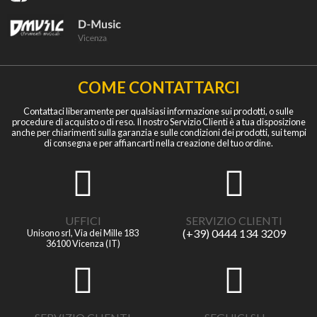
COME CONTATTARCI
Contattaci liberamente per qualsiasi informazione sui prodotti, o sulle
procedure di acquisto o di reso. Il nostro Servizio Clienti è a tua disposizione
anche per chiarimenti sulla garanzia e sulle condizioni dei prodotti, sui tempi
di consegna e per affiancarti nella creazione del tuo ordine.
UFFICI
SERVIZIO CLIENTI
(+39) 0444 134 3209
Unisono srl, Via dei Mille 183
36100 Vicenza (IT)