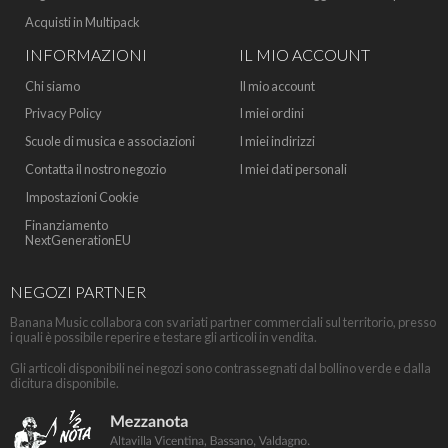
Acquisti in Multipack
INFORMAZIONI
IL MIO ACCOUNT
Chi siamo
Il mio account
Privacy Policy
I miei ordini
Scuole di musica e associazioni
I miei indirizzi
Contatta il nostro negozio
I miei dati personali
Impostazioni Cookie
Finanziamento
NextGenerationEU
NEGOZI PARTNER
Banana Music collabora con svariati partner commerciali sul territorio, presso
i quali è possibile reperire e testare gli articoli in vendita.
Gli articoli disponibili nei negozi sono contrassegnati dal bollino verde e dalla
dicitura disponibile.