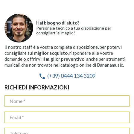
Hai bisogno di aiuto?
Personale tecnico a tua disposizione per
consigliarti al meglio!
Il nostro staff è a vostra completa disposizione, per potervi
consigliare sul
miglior acquisto
, rispondere alle vostre
domande o offrirvi il
miglior preventivo
, anche per strumenti
musicali che non trovate nel catalogo online di Bananamusic.
(+39) 0444 134 3209
phone
RICHIEDI INFORMAZIONI