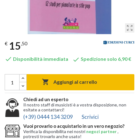
zoom_out_map
15
€
,50


Disponibilità immediata
Spedizione solo 6,90 €

Aggiungi al carrello
Chiedi ad un esperto
Il nostro staff di musicisti è a vostra disposizione, non
esitate a contattarci!
(+39) 0444 134 3209
Scrivici
Vuoi provarlo o acquistarlo in un vero negozio?
Verifica la disponibilita nei nostri
negozi partner
,
potresti trovarlo anche usato!