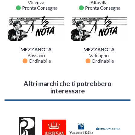
Vicenza
Altavilla
fiber_manual_record
fiber_manual_record
Pronta Consegna
Pronta Consegna
MEZZANOTA
MEZZANOTA
Bassano
Valdagno
fiber_manual_record
fiber_manual_record
Ordinabile
Ordinabile
Altri marchi che ti potrebbero
interessare