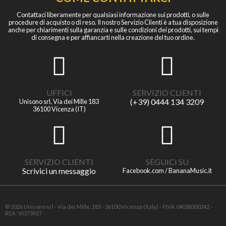
Contattaci liberamente per qualsiasi informazione sui prodotti, o sulle
procedure di acquisto o di reso. Il nostro Servizio Clienti è a tua disposizione
anche per chiarimenti sulla garanzia e sulle condizioni dei prodotti, sui tempi
di consegna e per affiancarti nella creazione del tuo ordine.
UFFICI
SERVIZIO CLIENTI
(+39) 0444 134 3209
Unisono srl, Via dei Mille 183
36100 Vicenza (IT)
SERVIZIO CLIENTI
SEGUICI SU
Scrivici un messaggio
Facebook.com / BananaMusic.it
© 2026 Unisono srl - Via dei Mille, 183 - 36100 Vicenza (Italy) - P.IVA 04038300242 -
REA: VI373927