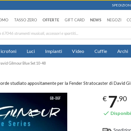
SPEDIZIONI
OMO
TASSO ZERO
OFFERTE
GIFT CARD
NEWS
NEGOZI
C
icrofoni
Luci
Impianti
Video
Cuffie
Archi
avid Gilmour Blue Set 10-48
rde studiato appositamente per la Fender Stratocaster di David Gil
7
€
,90

Disponibi
Spedizio