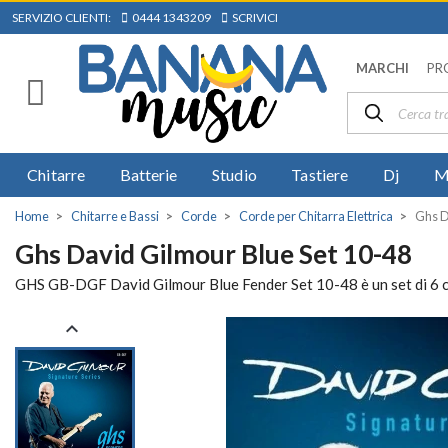
SERVIZIO CLIENTI:
0444 1343209
SCRIVICI
MARCHI
PR
Chitarre
Batterie
Studio
Tastiere
Dj
M
Home
Chitarre e Bassi
Corde
Corde per Chitarra Elettrica
Ghs D
Ghs David Gilmour Blue Set 10-48
GHS GB-DGF David Gilmour Blue Fender Set 10-48 è un set di 6 co
