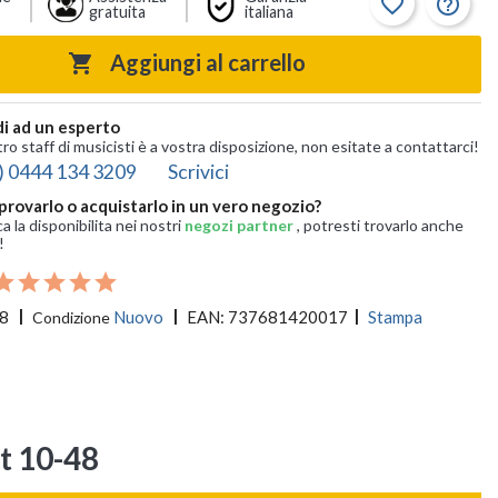
favorite_border
help_outline
gratuita
italiana
Aggiungi al carrello

i ad un esperto
tro staff di musicisti è a vostra disposizione, non esitate a contattarci!
) 0444 134 3209
Scrivici
provarlo o acquistarlo in un vero negozio?
ca la disponibilita nei nostri
negozi partner
, potresti trovarlo anche
!
8
Nuovo
EAN:
737681420017
Stampa
Condizione
t 10-48