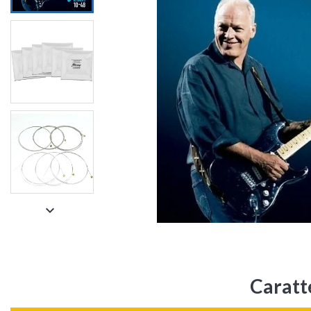

Caratt