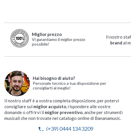
Miglior prezzo
Il nostro sta
Vi garantiamo il miglior prezzo
brand
al m
possibile!
Hai bisogno di aiuto?
Personale tecnico a tua disposizione per
consigliarti al meglio!
Il nostro staff è a vostra completa disposizione, per potervi
consigliare sul
miglior acquisto
, rispondere alle vostre
domande o offrirvi il
miglior preventivo
, anche per strumenti
musicali che non trovate nel catalogo online di Bananamusic.
(+39) 0444 134 3209
phone