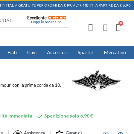
 IN ITALIA GRATUITE PER ORDINI DA
€ 99
, ALTRIMENTI A PARTIRE DA € 6,90
Eccellente
ONTATTI
Leggi le recensioni
Fiati
Cavi
Accessori
Spartiti
Mercatino
mour, con la prima corda da 10.

lità immediata
Spedizione solo 6,90 €
ne
Assistenza
Garanzia