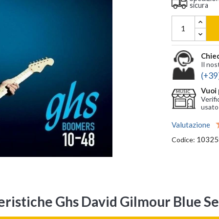
sicura
Chied
Il nos
(+39
Vuoi 
Verifi
usato
Valutazione
10325
Codice:
eristiche Ghs David Gilmour Blue Se