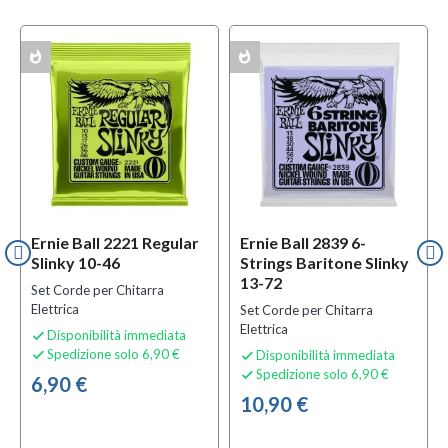
whatshot
whatshot
w
ACK
MULTIPACK
MULTIPACK
Ernie Ball 2221 Regular
Ernie Ball 2839 6-
Slinky 10-46
Strings Baritone Slinky
13-72
Set Corde per Chitarra
Elettrica
Set Corde per Chitarra
Elettrica
Disponibilità immediata

Spedizione solo 6,90 €
Disponibilità immediata


Spedizione solo 6,90 €

6,90 €
10,90 €