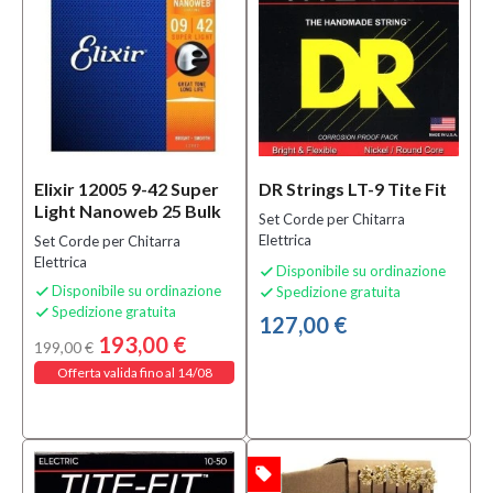
Mezzanota
| Valdagno
(25)
Marchio
Cleartone
(4)
Elixir 12005 9-42 Super
DR Strings LT-9 Tite Fit
D'Addario
Light Nanoweb 25 Bulk
Set Corde per Chitarra
(72)
Elettrica
Set Corde per Chitarra
D'Angelico
Elettrica
Disponibile su ordinazione

New York
Disponibile su ordinazione
Spedizione gratuita


(6)
Spedizione gratuita

127,00 €
MOSTRA
193,00 €
199,00 €
TUTTI
Offerta valida fino al 14/08
Tipologia
Chitarra
Elettrica
local_offer
OFFERTA
8 corde