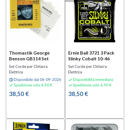
ProSteels
(1)
XL
Pure
Nickel
(2)
MOSTRA
TUTTI
Thomastik George
Ernie Ball 3721 3 Pack
Benson GB114 Set
Slinky Cobalt 10-46
Strumento
Set Corde per Chitarra
Set Corde per Chitarra
Elettrica
Elettrica
Chitarra
Elettrica
Disponibile dal 06-09-2026
Disponibilità immediata
schedule

Spedizione solo 6,90 €
Spedizione solo 6,90 €
(2)


38,50 €
38,50 €
Solo
prodotti
In
offerta
Si