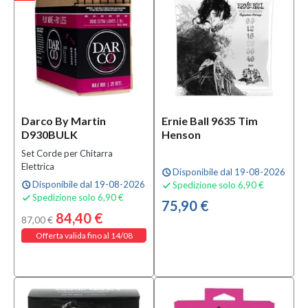
Colore
Argento
(1)
Grigio
(28)
Naturale
(41)
Darco By Martin
Ernie Ball 9635 Tim
MOSTRA
D930BULK
Henson
TUTTI
Set Corde per Chitarra
Elettrica
Confezione
Disponibile dal 19-08-2026
schedule
Disponibile dal 19-08-2026
Spedizione solo 6,90 €
schedule

Set 6
Spedizione solo 6,90 €

75,90 €
corde
84,40 €
87,00 €
(5)
Offerta valida fino al 14/08
Set
12
corde
(7)
3