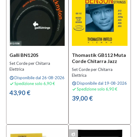
TUTTI
Scalatura
007-
038
(1)
007-
036
Galli BN120S
Thomastik GB112 Muta
(1)
Corde Chitarra Jazz
Set Corde per Chitarra
008-
Elettrica
Set Corde per Chitarra
046
Elettrica
Disponibile dal 26-08-2026
schedule
(1)
Disponibile dal 19-08-2026
Spedizione solo 6,90 €
schedule

Spedizione solo 6,90 €
MOSTRA

43,90 €
TUTTI
39,00 €
Serie
XL
(5)
whatshot
MULTIPACK
XL