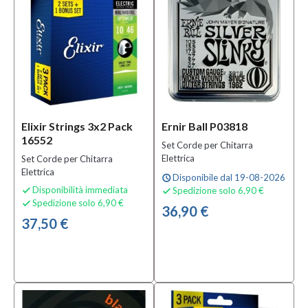
(228)
Solo
prodotti
disponibili
Si
(293)
Elixir Strings 3x2 Pack
Ernir Ball P03818
16552
Set Corde per Chitarra
Elettrica
Set Corde per Chitarra
Elettrica
Disponibile dal 19-08-2026
schedule
Disponibilità immediata
Spedizione solo 6,90 €


Spedizione solo 6,90 €

36,90 €
37,50 €