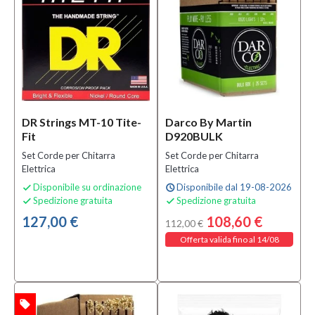
(1)
Set
Corde
per
Chitarra
Elettrica
(464)
DR Strings MT-10 Tite-
Darco By Martin
Fit
D920BULK
Condizione
Set Corde per Chitarra
Set Corde per Chitarra
Nuovo
Elettrica
Elettrica
(495)
Disponibile su ordinazione
Disponibile dal 19-08-2026

schedule
Spedizione gratuita
Spedizione gratuita


Prezzo
127,00 €
108,60 €
112,00 €
Offerta valida fino al 14/08
0,00 €
-
195,00 €
local_offer
TA