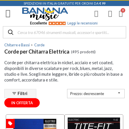
SPEDIZIONI IN ITALIA GRATUITE PER ORDINI DA
€ 99
Filtra
i
risultati
×
Eccellente
Leggi le recensioni
Disponibile
in
Chitarre e Bassi
Corde
Negozio
Corde per Chitarra Elettrica
(495 prodotti)
D-
Corde per chitarra elettrica in nickel, acciaio e set coated,
Music |
disponibili in diverse scalature per rock, blues, metal, jazz,
Vicenza
studio e live. Scegli mute leggere, ibride o più robuste in base a
(119)
comfort, accordatura e stile.
Mezzanota
| Altavilla

Filtri
filter_list
Vicentina
Prezzo: decrescente
(71)
IN OFFERTA
Mezzanota
| Bassano
del Grappa
local_offer
TA
(39)