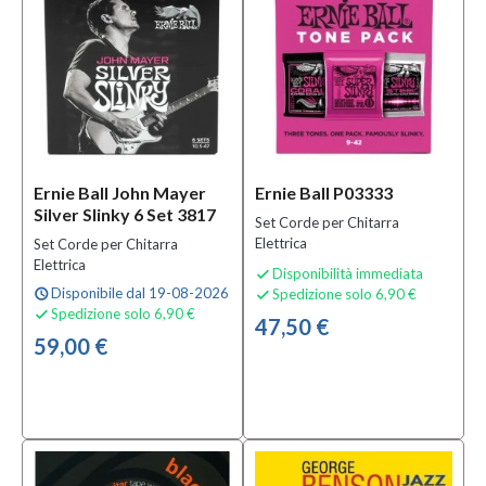
pezzi
(6)
MOSTRA
TUTTI
Finitura
Lucida
Ernie Ball John Mayer
Ernie Ball P03333
(1)
Silver Slinky 6 Set 3817
Set Corde per Chitarra
Elettrica
Set Corde per Chitarra
Materiale
Elettrica
Disponibilità immediata

Acciaio
Disponibile dal 19-08-2026
Spedizione solo 6,90 €
schedule

(17)
Spedizione solo 6,90 €

47,50 €
59,00 €
Alluminium
Plated
Steel
(1)
Bronze
(1)
MOSTRA