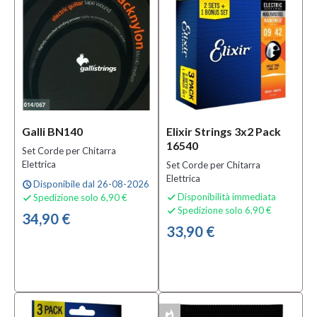
Galli BN140
Elixir Strings 3x2 Pack
16540
Set Corde per Chitarra
Elettrica
Set Corde per Chitarra
Elettrica
Disponibile dal 26-08-2026
schedule
Disponibilità immediata
Spedizione solo 6,90 €


Spedizione solo 6,90 €

34,90 €
33,90 €
whatshot
MULTIPACK