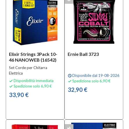
Elixir Strings 3Pack 10-
Ernie Ball 3723
46 NANOWEB (16542)
Set Corde per Chitarra
Elettrica
Disponibile dal 19-08-2026
schedule
Disponibilità immediata
Spedizione solo 6,90 €


Spedizione solo 6,90 €

32,90 €
33,90 €
whatshot
MULTIPACK