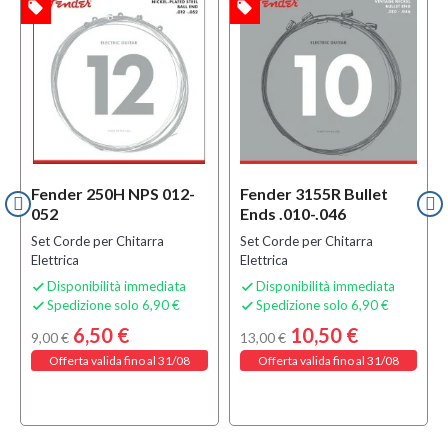
local_offer
local_offer
l
TA
OFFERTA
OFFERTA
w
MULTIPACK
Fender 250H NPS 012-
Fender 3155R Bullet
052
Ends .010-.046
Set Corde per Chitarra
Set Corde per Chitarra
Elettrica
Elettrica
Disponibilità immediata
Disponibilità immediata


Spedizione solo 6,90 €
Spedizione solo 6,90 €


6,50 €
10,50 €
9,00 €
13,00 €
Offerta valida fino al 31/08
Offerta valida fino al 31/08