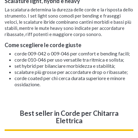
Scalature light, hybrid e heavy
La scalatura determina la durezza delle corde e la risposta dello
strumento. I set light sono comodi per bending e fraseggi
veloci, le scalature ibride combinano cantini morbidi e bassi più
stabili, mentre le mute heavy sono indicate per accordature
ribassate, riff potenti e maggiore corpo sonoro.
Come scegliere le corde giuste
corde 009-042 o 009-046 per comfort e bending facili;
corde 010-046 per uso versatile tra ritmica e solista;
set hybrid per bilanciare morbidezza e stabilità;
scalature più grosse per accordature drop o ribassate;
corde coated per chi cerca durata superiore e minore
ossidazione.
Best seller
in Corde per Chitarra
Elettrica