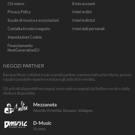
Chi siamo
Il mio account
Privacy Policy
I miei ordini
Scuole di musica e associazioni
I miei indirizzi
Contatta il nostro negozio
I miei dati personali
Impostazioni Cookie
Finanziamento
NextGenerationEU
NEGOZI PARTNER
Banana Music collabora con svariati partner commerciali sul territorio, presso
i quali è possibile reperire e testare gli articoli in vendita.
Gli articoli disponibili nei negozi sono contrassegnati dal bollino verde e dalla
dicitura disponibile.