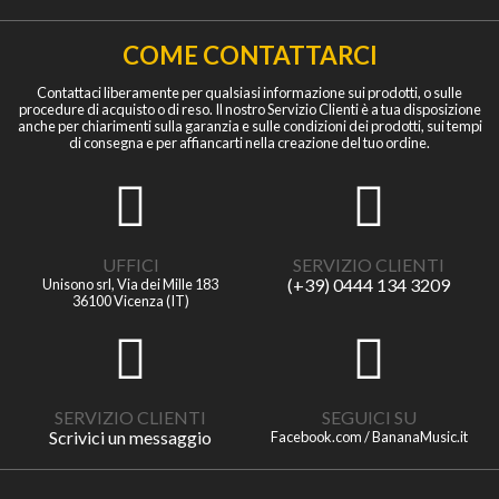
COME CONTATTARCI
Contattaci liberamente per qualsiasi informazione sui prodotti, o sulle
procedure di acquisto o di reso. Il nostro Servizio Clienti è a tua disposizione
anche per chiarimenti sulla garanzia e sulle condizioni dei prodotti, sui tempi
di consegna e per affiancarti nella creazione del tuo ordine.
UFFICI
SERVIZIO CLIENTI
(+39) 0444 134 3209
Unisono srl, Via dei Mille 183
36100 Vicenza (IT)
SERVIZIO CLIENTI
SEGUICI SU
Scrivici un messaggio
Facebook.com / BananaMusic.it