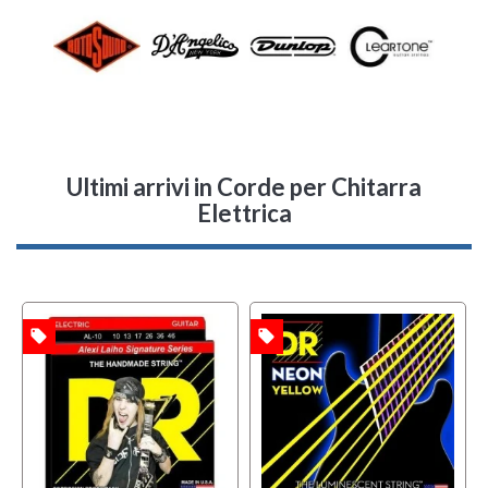
Ultimi arrivi
in Corde per Chitarra
Elettrica
local_offer
local_offer
l
TA
OFFERTA
OFFERTA