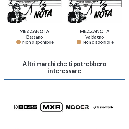
MEZZANOTA
MEZZANOTA
Bassano
Valdagno
fiber_manual_record
fiber_manual_record
Non disponibile
Non disponibile
Altri marchi che ti potrebbero
interessare