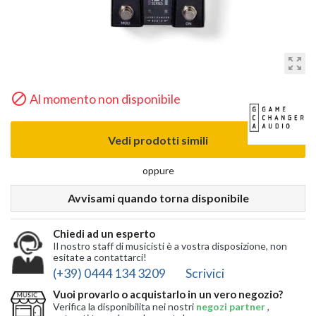
zoom_out_map

Al momento non disponibile
Vedi prodotti simili
oppure
Avvisami quando torna disponibile
Chiedi ad un esperto
Il nostro staff di musicisti è a vostra disposizione, non
esitate a contattarci!
(+39) 0444 134 3209
Scrivici
Vuoi provarlo o acquistarlo in un vero negozio?
Verifica la disponibilita nei nostri
negozi partner
,