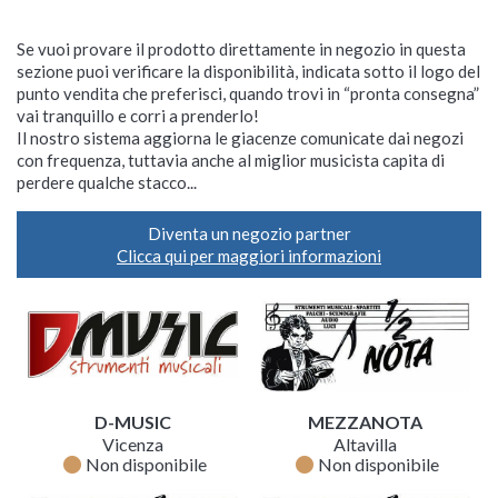
Se vuoi provare il prodotto direttamente in negozio in questa
sezione puoi verificare la disponibilità, indicata sotto il logo del
punto vendita che preferisci, quando trovi in “pronta consegna”
vai tranquillo e corri a prenderlo!
Il nostro sistema aggiorna le giacenze comunicate dai negozi
con frequenza, tuttavia anche al miglior musicista capita di
perdere qualche stacco...
Diventa un negozio partner
Clicca qui per maggiori informazioni
D-MUSIC
MEZZANOTA
Vicenza
Altavilla
fiber_manual_record
fiber_manual_record
Non disponibile
Non disponibile