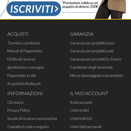
ACQUISTI
GARANZIA
Termini e condizioni
Garanzia per prodotti nuovi
Metodi di Pagamento
Garanzia per prodotti usati
Diritto di recesso
Garanzia per prodotti Ex-Demo
Spedizione e consegna
Condizioni degli strumenti
Pagamento a rate
Merce danneggiata o incompleta
Acquisti in Multipack
INFORMAZIONI
IL MIO ACCOUNT
Chi siamo
Il mio account
Privacy Policy
I miei ordini
Scuole di musica e associazioni
I miei indirizzi
Contatta il nostro negozio
I miei dati personali