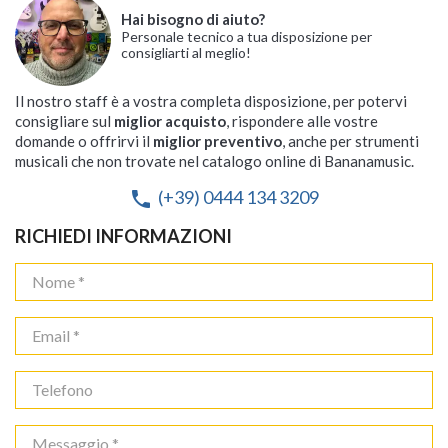
Hai bisogno di aiuto?
Personale tecnico a tua disposizione per
consigliarti al meglio!
Il nostro staff è a vostra completa disposizione, per potervi
consigliare sul
miglior acquisto
, rispondere alle vostre
domande o offrirvi il
miglior preventivo
, anche per strumenti
musicali che non trovate nel catalogo online di Bananamusic.
(+39) 0444 134 3209
phone
RICHIEDI INFORMAZIONI