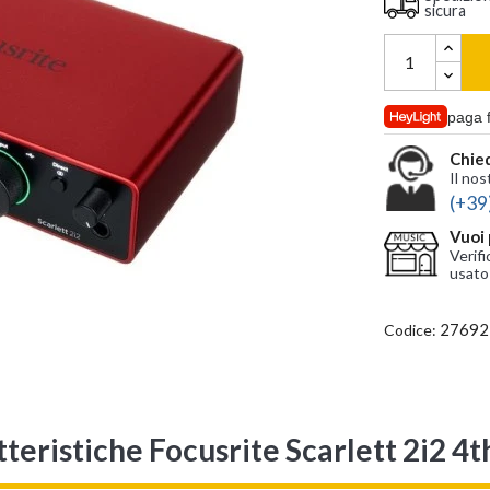
sicura
paga 
Chied
Il nos
(+39
Vuoi 
Verifi
usato
27692
Codice:
teristiche Focusrite Scarlett 2i2 4