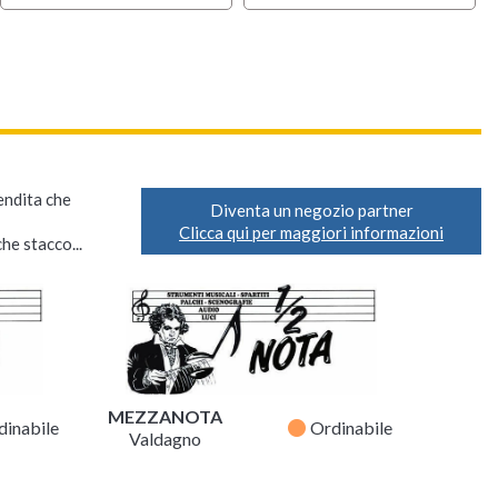
vendita che
Diventa un negozio partner
Clicca qui per maggiori informazioni
he stacco...
MEZZANOTA
fiber_manual_record
dinabile
Ordinabile
Valdagno