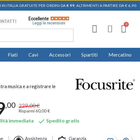
 IN ITALIA GRATUITE PER ORDINI DA
€ 99
, ALTRIMENTI A PARTIRE DA € 6,90
Eccellente
ONTATTI
Leggi le recensioni
Fiati
Cavi
Accessori
Spartiti
Mercatino
tra musica e a registrare le
9
,00
229,00 €
Risparmi 60,00 €

lità immediata
Spedito gratis
ne
Assistenza
Garanzia