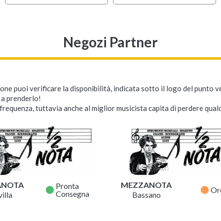
Negozi Partner
ne puoi verificare la disponibilità, indicata sotto il logo del punto 
i a prenderlo!
requenza, tuttavia anche al miglior musicista capita di perdere qualc
ANOTA
MEZZANOTA
Pronta
fiber_manual_record
fiber_manual_record
Or
Consegna
illa
Bassano