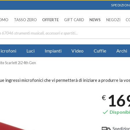
SPEDIZIONI
OMO
TASSO ZERO
OFFERTE
GIFT CARD
NEWS
NEGOZI
C
icrofoni
Luci
Impianti
Video
Cuffie
Archi
ite Scarlett 2i2 4th Gen
 ingressi microfonici che vi permetterà di iniziare a produrre la vos
16
€

Disponibi
Spedizio