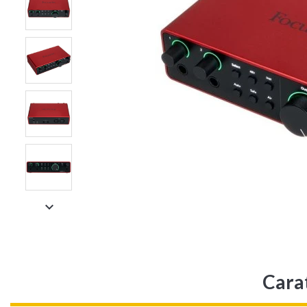

Carat