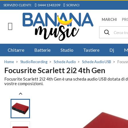
SERVIZIO CLIENTI:
0444 1343209
SCRIVICI
MARCHI
PR
Chitarre
Batterie
Studio
Tastiere
Dj
M
Home
Studio Recording
Schede Audio
Schede Audio USB
Focusr
Focusrite Scarlett 2i2 4th Gen
Focusrite Scarlett 2i2 4th Gen è una scheda audio USB dotata di due
vostre composizioni.
