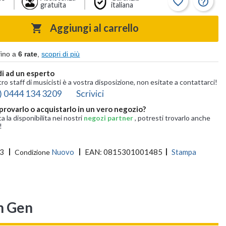
favorite_border
help_outline
gratuita
italiana
Aggiungi al carrello

fino a
6 rate
,
scopri di più
i ad un esperto
tro staff di musicisti è a vostra disposizione, non esitate a contattarci!
) 0444 134 3209
Scrivici
provarlo o acquistarlo in un vero negozio?
ca la disponibilita nei nostri
negozi partner
, potresti trovarlo anche
!
3
Nuovo
EAN:
0815301001485
Stampa
Condizione
th Gen