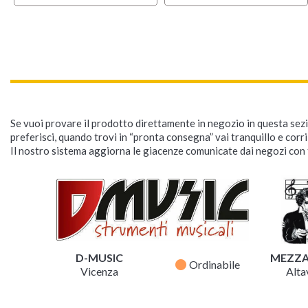
Se vuoi provare il prodotto direttamente in negozio in questa sezio
preferisci, quando trovi in “pronta consegna” vai tranquillo e corr
Il nostro sistema aggiorna le giacenze comunicate dai negozi con f
D-MUSIC
MEZZ
fiber_manual_record
Ordinabile
Vicenza
Altav