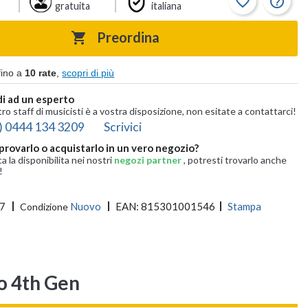
favorite_border
help_outline
gratuita
italiana
Preordina

fino a
10 rate
,
scopri di più
i ad un esperto
tro staff di musicisti è a vostra disposizione, non esitate a contattarci!
) 0444 134 3209
Scrivici
provarlo o acquistarlo in un vero negozio?
ca la disponibilita nei nostri
negozi partner
, potresti trovarlo anche
!
7
Nuovo
EAN:
815301001546
Stampa
Condizione
io 4th Gen