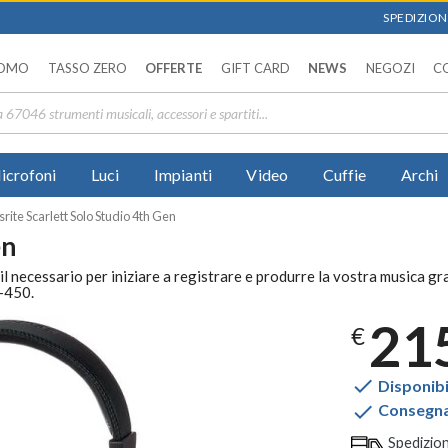
SPEDIZIONI
OMO
TASSO ZERO
OFFERTE
GIFT CARD
NEWS
NEGOZI
C
icrofoni
Luci
Impianti
Video
Cuffie
Archi
rite Scarlett Solo Studio 4th Gen
en
l necessario per iniziare a registrare e produrre la vostra musica gr
-450.
21
€

Disponibi

Consegna 
Spedizio