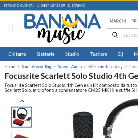
SERVIZIO CLIENTI:
0444 1343209
SCRIVICI
MARCHI
PR
Chitarre
Batterie
Studio
Tastiere
Dj
M
Home
Studio Recording
Schede Audio
Kit Home Recording
Focus
Focusrite Scarlett Solo Studio 4th G
Focusrite Scarlett Solo Studio 4th Gen è un kit composto da tutto i
Scarlett Solo, microfono a condensatore CM25 MK III e cuffie SH
