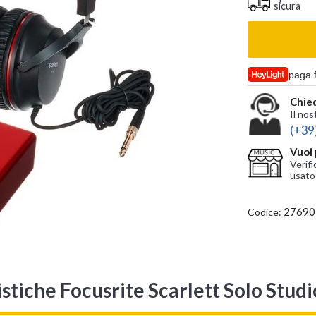
sicura
paga 
Chied
Il nos
(+39
Vuoi 
Verifi
usato
27690
Codice:
stiche Focusrite Scarlett Solo Stud