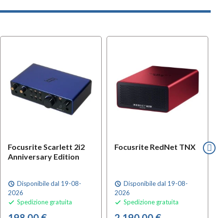
Focusrite Scarlett 2i2
Focusrite RedNet TNX
Anniversary Edition
Disponibile dal 19-08-
Disponibile dal 19-08-
schedule
schedule
2026
2026
Spedizione gratuita
Spedizione gratuita


198,00 €
2.190,00 €