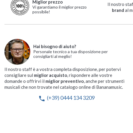
Miglior prezzo
Il nostro sta
Vi garantiamo il miglior prezzo
brand
al m
possibile!
Hai bisogno di aiuto?
Personale tecnico a tua disposizione per
consigliarti al meglio!
Il nostro staff è a vostra completa disposizione, per potervi
consigliare sul
miglior acquisto
, rispondere alle vostre
domande o offrirvi il
miglior preventivo
, anche per strumenti
musicali che non trovate nel catalogo online di Bananamusic.
(+39) 0444 134 3209
phone