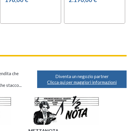
vendita che
Diventa un negozio partner
Clicca qui per maggiori informazioni
he stacco...
MEZZANOTA