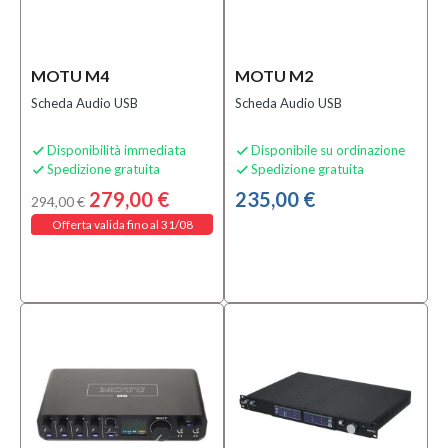
Tipi
di
Cavi
(1)
MOTU M4
MOTU M2
Schede
Scheda Audio USB
Scheda Audio USB
Audio
(10)
Disponibilità immediata
Disponibile su ordinazione


Strumentazione
Spedizione gratuita
Spedizione gratuita


da studio usata
279,00 €
235,00 €
(2)
294,00 €
Offerta valida fino al 31/08
Sottocategoria
Interfacce
Audio
Ethernet
(2)
Scheda
audio
usata
(2)