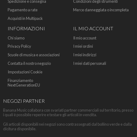
Spedizione e consegna
Condizioni degli strumenti
Pagamento a rate
Merce danneggiata o incompleta
Acquisti in Multipack
INFORMAZIONI
IL MIO ACCOUNT
Chi siamo
Il mio account
Privacy Policy
I miei ordini
Scuole di musica e associazioni
I miei indirizzi
Contatta il nostro negozio
I miei dati personali
Impostazioni Cookie
Finanziamento
NextGenerationEU
NEGOZI PARTNER
Banana Music collabora con svariati partner commerciali sul territorio, presso
i quali è possibile reperire e testare gli articoli in vendita.
Gli articoli disponibili nei negozi sono contrassegnati dal bollino verde e dalla
dicitura disponibile.