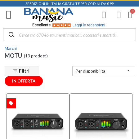
SPEDIZIONI IN ITALIA GRATUITE PER ORDINI DA
€ 99
Filtra
i
risultati
×
Eccellente
Leggi le recensioni
Disponibile
in
Marchi
Negozio
MOTU
(13 prodotti)
D-
Music |

Filtri
filter_list
Per disponibilità
Vicenza
(2)
IN OFFERTA
Mezzanota
| Altavilla
Vicentina
local_offer
TA
(1)
Categoria
Altri