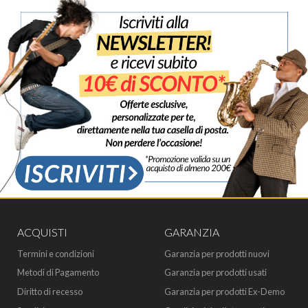
USB come M2 e M4, e soluzioni più avanzate come UltraLite-
mk5, 828es, 8pre-es e 16A, anche con connessioni AVB e
Thunderbolt per reti audio professionali.
Oltre all’hardware, MOTU sviluppa software di produzione e
strumenti di controllo avanzato per reti AVB, offrendo
soluzioni scalabili per installazioni, tour, studi di registrazione e
post-produzione.
Con oltre 40 anni di esperienza, MOTU rappresenta una
garanzia per chi cerca qualità audio impeccabile, tecnologie
all’avanguardia e un ecosistema progettato per accompagnare
ogni fase del lavoro creativo.
ACQUISTI
GARANZIA
Termini e condizioni
Garanzia per prodotti nuovi
Metodi di Pagamento
Garanzia per prodotti usati
Diritto di recesso
Garanzia per prodotti Ex-Demo