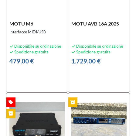
Schede
Audio
USB
(8)
MOTU M6
MOTU AVB 16A 2025
Interfacce MIDI/USB
Condizione
Nuovo
Disponibile su ordinazione
Disponibile su ordinazione


(11)
Spedizione gratuita
Spedizione gratuita


Usato
479,00 €
1.729,00 €
(2)
Prezzo
45,00 €
-
local_offer
inventory
TA
USATO
1.740,00 €
inventory
TO
Solo
prodotti
In