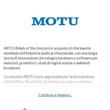
MOTU (Mark of the Unicorn) è un punto di riferimento
mondiale nell’industria audio professionale, con una lunga
storia di innovazione che integra hardware e software per
musicisti, produttori, studi di registrazione e ambienti
broadcast.
Le soluzioni MOTU sono apprezzate per la loro potenza,
affidabilità e flessibilità: le interfacce audio combinano
convertitori di alta qualità con mixer digitali integrati e DSP a
bassa latenza, mentre il software Digital Performer offre una
Continua a leggere...
DAW completa per la produzione musicale avanzata.
La gamma di interfacce audio MOTU include modelli compatti