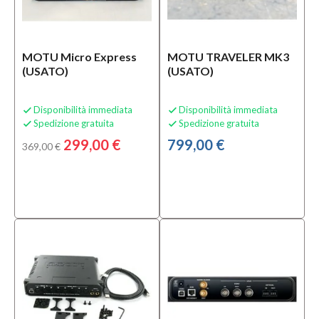
offerta
Si
(2)
MOTU Micro Express
MOTU TRAVELER MK3
(USATO)
(USATO)
Solo
prodotti
Disponibilità immediata
Disponibilità immediata


disponibili
Spedizione gratuita
Spedizione gratuita


Si
299,00 €
799,00 €
369,00 €
(6)