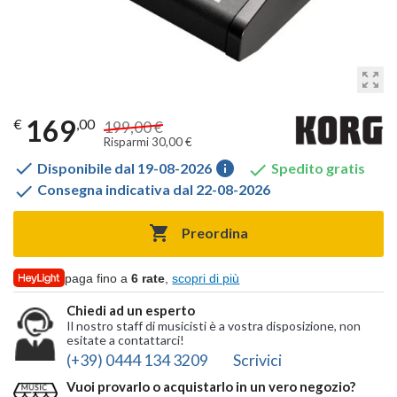
zoom_out_map
169
€
,00
199,00 €
Risparmi 30,00 €

info

Disponibile dal 19-08-2026
Spedito gratis

Consegna indicativa dal 22-08-2026

Preordina
paga fino a
6 rate
,
scopri di più
Chiedi ad un esperto
Il nostro staff di musicisti è a vostra disposizione, non
esitate a contattarci!
(+39) 0444 134 3209
Scrivici
Vuoi provarlo o acquistarlo in un vero negozio?