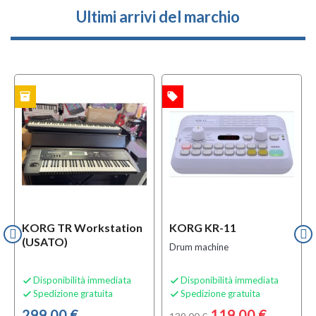
Ultimi arrivi del marchio
inventory
local_offer
TO
OFFERTA
KORG TR Workstation
KORG KR-11
(USATO)
Drum machine
Disponibilità immediata
Disponibilità immediata


Spedizione gratuita
Spedizione gratuita


299,00 €
119,00 €