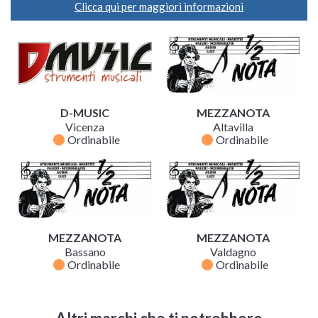
Clicca qui per maggiori informazioni
D-MUSIC
MEZZANOTA
Vicenza
Altavilla
fiber_manual_record
fiber_manual_record
Ordinabile
Ordinabile
MEZZANOTA
MEZZANOTA
Bassano
Valdagno
fiber_manual_record
fiber_manual_record
Ordinabile
Ordinabile