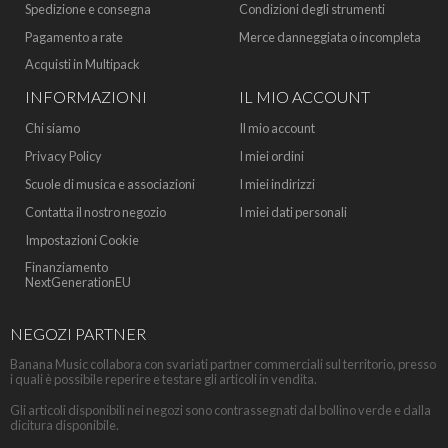
Spedizione e consegna
Condizioni degli strumenti
Pagamento a rate
Merce danneggiata o incompleta
Acquisti in Multipack
INFORMAZIONI
IL MIO ACCOUNT
Chi siamo
Il mio account
Privacy Policy
I miei ordini
Scuole di musica e associazioni
I miei indirizzi
Contatta il nostro negozio
I miei dati personali
Impostazioni Cookie
Finanziamento
NextGenerationEU
NEGOZI PARTNER
Banana Music collabora con svariati partner commerciali sul territorio, presso
i quali è possibile reperire e testare gli articoli in vendita.
Gli articoli disponibili nei negozi sono contrassegnati dal bollino verde e dalla
dicitura disponibile.