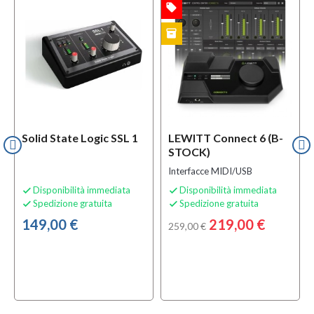
local_offer
OFFERTA
inventory
B-STOCK
Solid State Logic SSL 1
LEWITT Connect 6 (B-
STOCK)
Interfacce MIDI/USB
Disponibilità immediata
Disponibilità immediata


Spedizione gratuita
Spedizione gratuita


149,00 €
219,00 €
259,00 €