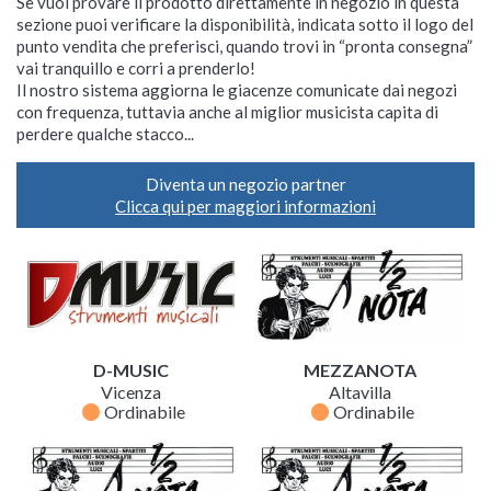
Se vuoi provare il prodotto direttamente in negozio in questa
sezione puoi verificare la disponibilità, indicata sotto il logo del
punto vendita che preferisci, quando trovi in “pronta consegna”
vai tranquillo e corri a prenderlo!
Il nostro sistema aggiorna le giacenze comunicate dai negozi
con frequenza, tuttavia anche al miglior musicista capita di
perdere qualche stacco...
Diventa un negozio partner
Clicca qui per maggiori informazioni
D-MUSIC
MEZZANOTA
Vicenza
Altavilla
fiber_manual_record
fiber_manual_record
Ordinabile
Ordinabile