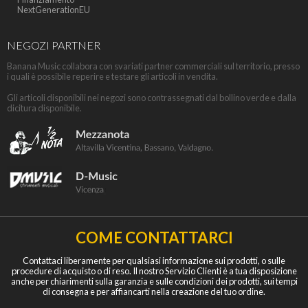
NextGenerationEU
NEGOZI PARTNER
Banana Music collabora con svariati partner commerciali sul territorio, presso
i quali è possibile reperire e testare gli articoli in vendita.
Gli articoli disponibili nei negozi sono contrassegnati dal bollino verde e dalla
dicitura disponibile.
COME CONTATTARCI
Contattaci liberamente per qualsiasi informazione sui prodotti, o sulle
procedure di acquisto o di reso. Il nostro Servizio Clienti è a tua disposizione
anche per chiarimenti sulla garanzia e sulle condizioni dei prodotti, sui tempi
di consegna e per affiancarti nella creazione del tuo ordine.