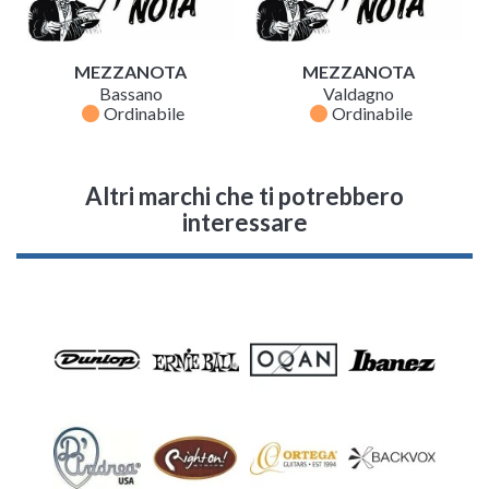
MEZZANOTA
MEZZANOTA
Bassano
Valdagno
fiber_manual_record
fiber_manual_record
Ordinabile
Ordinabile
Altri marchi che ti potrebbero
interessare