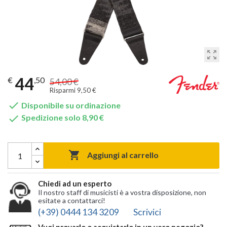
zoom_out_map
44
€
,50
54,00 €
Risparmi 9,50 €

Disponibile su ordinazione

Spedizione solo 8,90 €

Aggiungi al carrello
Chiedi ad un esperto
Il nostro staff di musicisti è a vostra disposizione, non
esitate a contattarci!
(+39) 0444 134 3209
Scrivici
Vuoi provarlo o acquistarlo in un vero negozio?