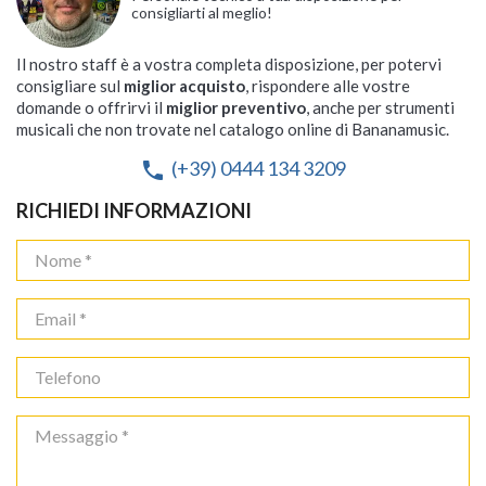
consigliarti al meglio!
Il nostro staff è a vostra completa disposizione, per potervi
consigliare sul
miglior acquisto
, rispondere alle vostre
domande o offrirvi il
miglior preventivo
, anche per strumenti
musicali che non trovate nel catalogo online di Bananamusic.
(+39) 0444 134 3209
phone
RICHIEDI INFORMAZIONI