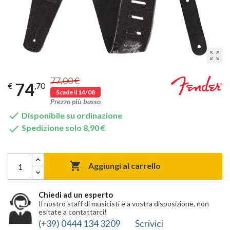
zoom_out_map
77,00 €
74
€
,70
Scade il 14/08
Prezzo più basso

Disponibile su ordinazione

Spedizione solo 8,90 €

Aggiungi al carrello
Chiedi ad un esperto
Il nostro staff di musicisti è a vostra disposizione, non
esitate a contattarci!
(+39) 0444 134 3209
Scrivici