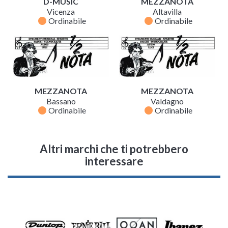
D-MUSIC
MEZZANOTA
Vicenza
Altavilla
fiber_manual_record
fiber_manual_record
Ordinabile
Ordinabile
MEZZANOTA
MEZZANOTA
Bassano
Valdagno
fiber_manual_record
fiber_manual_record
Ordinabile
Ordinabile
Altri marchi che ti potrebbero
interessare