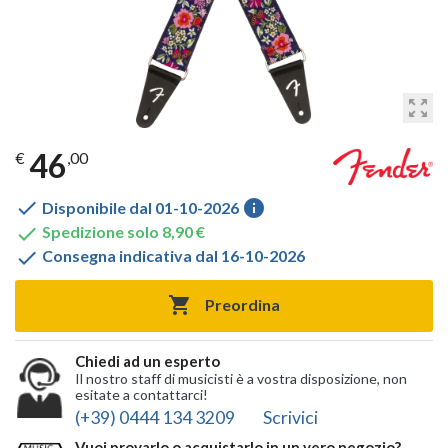
zoom_out_map
46
€
,00

info
Disponibile dal 01-10-2026

Spedizione solo 8,90 €

Consegna indicativa dal 16-10-2026

Preordina
Chiedi ad un esperto
Il nostro staff di musicisti è a vostra disposizione, non
esitate a contattarci!
(+39) 0444 134 3209
Scrivici
Vuoi provarlo o acquistarlo in un vero negozio?