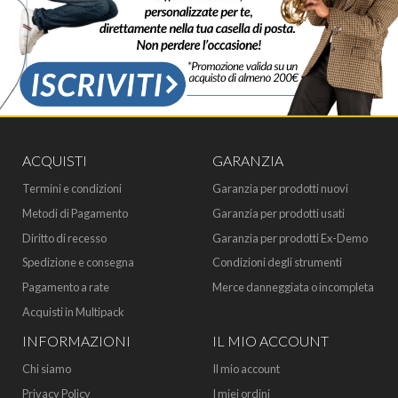
ACQUISTI
GARANZIA
Termini e condizioni
Garanzia per prodotti nuovi
Metodi di Pagamento
Garanzia per prodotti usati
Diritto di recesso
Garanzia per prodotti Ex-Demo
Spedizione e consegna
Condizioni degli strumenti
Pagamento a rate
Merce danneggiata o incompleta
Acquisti in Multipack
INFORMAZIONI
IL MIO ACCOUNT
Chi siamo
Il mio account
Privacy Policy
I miei ordini