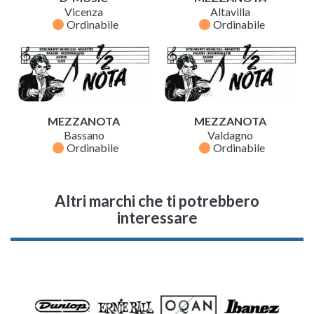
Vicenza
Altavilla
fiber_manual_record
fiber_manual_record
Ordinabile
Ordinabile
MEZZANOTA
MEZZANOTA
Bassano
Valdagno
fiber_manual_record
fiber_manual_record
Ordinabile
Ordinabile
Altri marchi che ti potrebbero
interessare