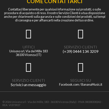
COME CONTATTARCI
Contattaci liberamente per qualsiasi informazione sui prodotti, o sulle
procedure di acquisto o di reso. Il nostro Servizio Clienti è a tua disposizione
anche per chiarimenti sulla garanzia e sulle condizioni dei prodotti, sui tempi
di consegna e per affiancarti nella creazione del tuo ordine.
UFFICI
SERVIZIO CLIENTI
(+39) 0444 134 3209
Unisono srl, Via dei Mille 183
36100 Vicenza (IT)
SERVIZIO CLIENTI
SEGUICI SU
Scrivici un messaggio
Facebook.com / BananaMusic.it
© 2026 Unisono srl - Via dei Mille, 183 - 36100 Vicenza (Italy) - P.IVA 04038300242 -
REA: VI373927