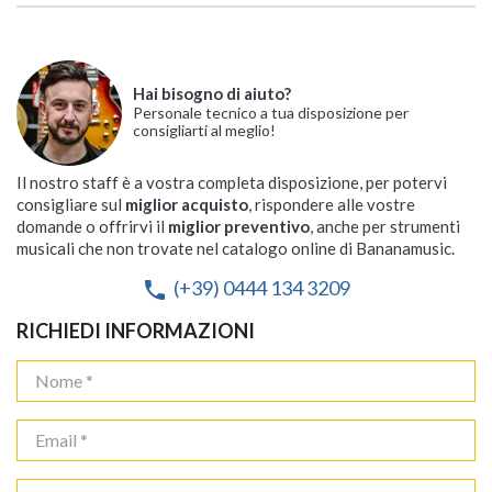
Hai bisogno di aiuto?
Personale tecnico a tua disposizione per
consigliarti al meglio!
Il nostro staff è a vostra completa disposizione, per potervi
consigliare sul
miglior acquisto
, rispondere alle vostre
domande o offrirvi il
miglior preventivo
, anche per strumenti
musicali che non trovate nel catalogo online di Bananamusic.
(+39) 0444 134 3209
phone
RICHIEDI INFORMAZIONI