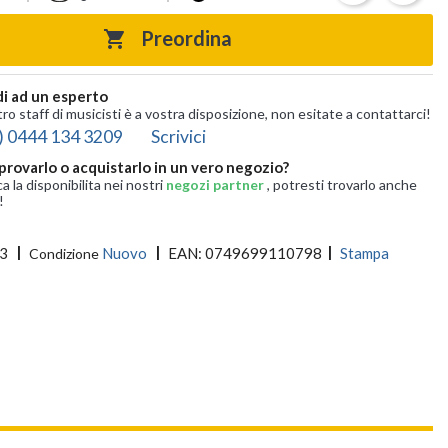
Preordina

i ad un esperto
tro staff di musicisti è a vostra disposizione, non esitate a contattarci!
) 0444 134 3209
Scrivici
provarlo o acquistarlo in un vero negozio?
ca la disponibilita nei nostri
negozi partner
, potresti trovarlo anche
!
3
Nuovo
EAN:
0749699110798
Stampa
Condizione