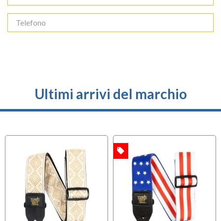
Ultimi arrivi del marchio
local_offer
OFFERTA