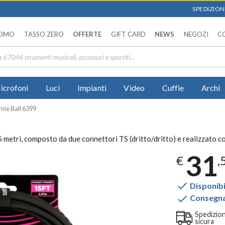
SPEDIZIONI
OMO
TASSO ZERO
OFFERTE
GIFT CARD
NEWS
NEGOZI
C
icrofoni
Luci
Impianti
Video
Cuffie
Archi
rnie Ball 6399
.5 metri, composto da due connettori TS (dritto/dritto) e realizzato c
31
€
,

Disponibi

Consegna 
Spedizio
sicura