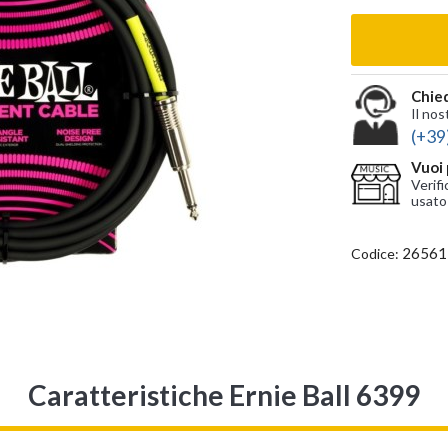
Chied
Il nos
(+39
Vuoi 
Verifi
usato
26561
Codice:
Caratteristiche Ernie Ball 6399