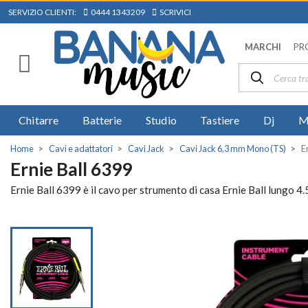
SERVIZIO CLIENTI:
0444 1343209
SCRIVICI
MARCHI
PR
Chitarre
Batterie
Studio
Tastiere
Dj
M
Home
Cavi e adattatori
Cavi Jack
Cavi Jack 6,3 mm Mono (TS)
E
Ernie Ball 6399
Ernie Ball 6399 è il cavo per strumento di casa Ernie Ball lungo 4