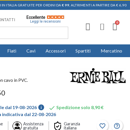
 IN ITALIA GRATUITE PER ORDINI DA
€ 99
, ALTRIMENTI A PARTIRE DA € 6,90
Eccellente
ONTATTI
Leggi le recensioni
Fiati
Cavi
Accessori
Spartiti
Mercatino
on cavo in PVC.
50
info

le dal 19-08-2026
Spedizione solo 8,90 €
indicativa dal 22-08-2026
ne
Assistenza
Garanzia
favorite_border
help_outline
gratuita
italiana