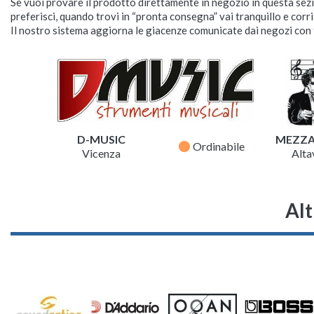
Se vuoi provare il prodotto direttamente in negozio in questa sezio
preferisci, quando trovi in “pronta consegna” vai tranquillo e corr
Il nostro sistema aggiorna le giacenze comunicate dai negozi con f
D-MUSIC
MEZZ
fiber_manual_record
Ordinabile
Vicenza
Altav
Alt