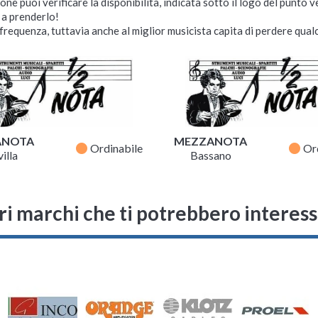
ne puoi verificare la disponibilità, indicata sotto il logo del punto 
i a prenderlo!
requenza, tuttavia anche al miglior musicista capita di perdere qualc
ANOTA
MEZZANOTA
fiber_manual_record
fiber_manual_record
Ordinabile
Or
illa
Bassano
ri marchi che ti potrebbero interes