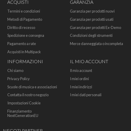
ACQUISTI
GARANZIA
Termini e condizioni
Garanzia per prodotti nuovi
Metodi di Pagamento
Garanzia per prodotti usati
Diritto di recesso
Garanzia per prodotti Ex-Demo
Spedizione e consegna
Condizioni degli strumenti
Pagamento a rate
Merce danneggiata o incompleta
Acquisti in Multipack
INFORMAZIONI
IL MIO ACCOUNT
Chi siamo
Il mio account
Privacy Policy
I miei ordini
Scuole di musica e associazioni
I miei indirizzi
Contatta il nostro negozio
I miei dati personali
Impostazioni Cookie
Finanziamento
NextGenerationEU
NEGOZI PARTNER