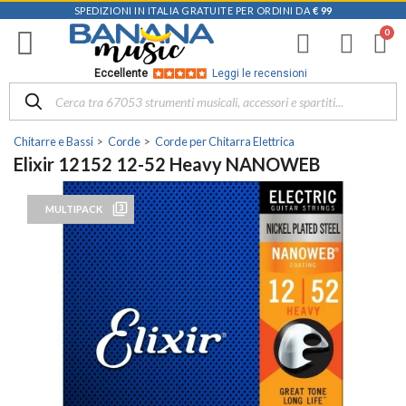
SPEDIZIONI IN ITALIA GRATUITE PER ORDINI DA
€ 99
Eccellente
Leggi le recensioni
Chitarre e Bassi
Corde
Corde per Chitarra Elettrica
Elixir 12152 12-52 Heavy NANOWEB
filter_3
MULTIPACK