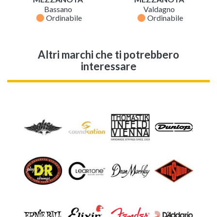
Bassano
Valdagno
fiber_manual_record
fiber_manual_record
Ordinabile
Ordinabile
Altri marchi che ti potrebbero
interessare