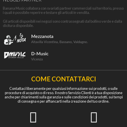
Banana Music collabora con svariati partner commerciali sul territorio, presso
i quali è possibile reperire e testare gli articoli in vendita.
Gli articoli disponibili nei negozi sono contrassegnati dal bollino verde e dalla
dicitura disponibile.
COME CONTATTARCI
Contattaci liberamente per qualsiasi informazione sui prodotti, o sulle
procedure di acquisto o di reso. Il nostro Servizio Clienti è a tua disposizione
anche per chiarimenti sulla garanzia e sulle condizioni dei prodotti, sui tempi
di consegna e per affiancarti nella creazione del tuo ordine.