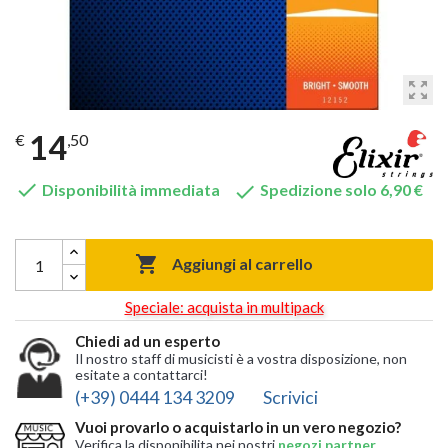
zoom_out_map
14
€
,50


Disponibilità immediata
Spedizione solo 6,90 €

Aggiungi al carrello
Speciale: acquista in multipack
Chiedi ad un esperto
Il nostro staff di musicisti è a vostra disposizione, non
esitate a contattarci!
(+39) 0444 134 3209
Scrivici
Vuoi provarlo o acquistarlo in un vero negozio?
Verifica la disponibilita nei nostri
negozi partner
,