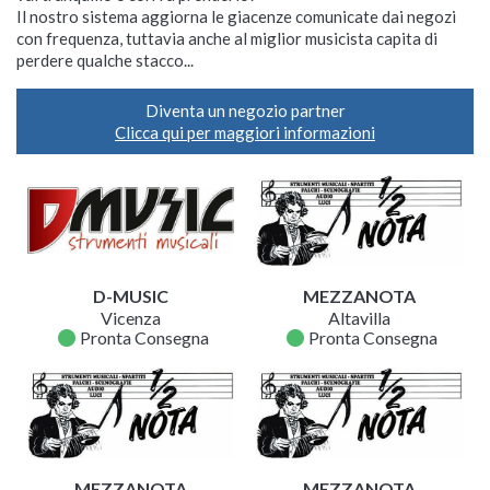
Il nostro sistema aggiorna le giacenze comunicate dai negozi
con frequenza, tuttavia anche al miglior musicista capita di
perdere qualche stacco...
Diventa un negozio partner
Clicca qui per maggiori informazioni
D-MUSIC
MEZZANOTA
Vicenza
Altavilla
fiber_manual_record
fiber_manual_record
Pronta Consegna
Pronta Consegna
MEZZANOTA
MEZZANOTA