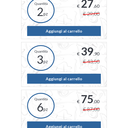
27
€
,60
2
€ 29,00
pz
Aggiungi al carrello
39
€
,90
3
€ 43,50
pz
Aggiungi al carrello
75
€
,00
6
€ 87,00
pz
Aggiungi al carrello