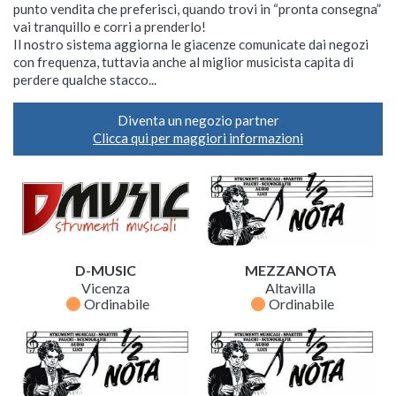
punto vendita che preferisci, quando trovi in “pronta consegna”
vai tranquillo e corri a prenderlo!
Il nostro sistema aggiorna le giacenze comunicate dai negozi
con frequenza, tuttavia anche al miglior musicista capita di
perdere qualche stacco...
Diventa un negozio partner
Clicca qui per maggiori informazioni
D-MUSIC
MEZZANOTA
Vicenza
Altavilla
fiber_manual_record
fiber_manual_record
Ordinabile
Ordinabile