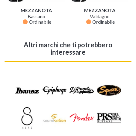
MEZZANOTA
MEZZANOTA
Bassano
Valdagno
fiber_manual_record
fiber_manual_record
Ordinabile
Ordinabile
Altri marchi che ti potrebbero
interessare