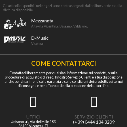
Gli articoli disponibili nei negozi sono contrassegnati dal bollino verde e dalla
dicitura disponibile.
COME CONTATTARCI
Contattaci liberamente per qualsiasi informazione sui prodotti, o sulle
procedure di acquisto o di reso. Il nostro Servizio Clienti è a tua disposizione
anche per chiarimenti sulla garanzia e sulle condizioni dei prodotti, sui tempi
di consegna e per affiancarti nella creazione del tuo ordine.
UFFICI
SERVIZIO CLIENTI
(+39) 0444 134 3209
Unisono srl, Via dei Mille 183
36100 Vicenza (IT)