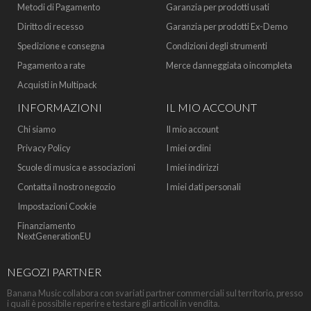
Metodi di Pagamento
Garanzia per prodotti usati
Diritto di recesso
Garanzia per prodotti Ex-Demo
Spedizione e consegna
Condizioni degli strumenti
Pagamento a rate
Merce danneggiata o incompleta
Acquisti in Multipack
INFORMAZIONI
IL MIO ACCOUNT
Chi siamo
Il mio account
Privacy Policy
I miei ordini
Scuole di musica e associazioni
I miei indirizzi
Contatta il nostro negozio
I miei dati personali
Impostazioni Cookie
Finanziamento
NextGenerationEU
NEGOZI PARTNER
Banana Music collabora con svariati partner commerciali sul territorio, presso
i quali è possibile reperire e testare gli articoli in vendita.