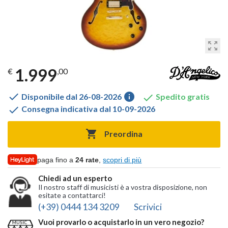
zoom_out_map
1.999
€
,00

info

Disponibile dal 26-08-2026
Spedito gratis

Consegna indicativa dal 10-09-2026

Preordina
paga fino a
24 rate
,
scopri di più
Chiedi ad un esperto
Il nostro staff di musicisti è a vostra disposizione, non
esitate a contattarci!
(+39) 0444 134 3209
Scrivici
Vuoi provarlo o acquistarlo in un vero negozio?