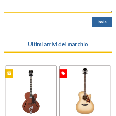
Ultimi arrivi del marchio
inventory
local_offer
l
TO
OFFERTA
OFFERTA