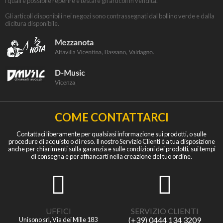
i quali è possibile reperire e testare gli articoli in vendita.
Gli articoli disponibili nei negozi sono contrassegnati dal bollino verde e dalla
dicitura disponibile.
COME CONTATTARCI
Contattaci liberamente per qualsiasi informazione sui prodotti, o sulle
procedure di acquisto o di reso. Il nostro Servizio Clienti è a tua disposizione
anche per chiarimenti sulla garanzia e sulle condizioni dei prodotti, sui tempi
di consegna e per affiancarti nella creazione del tuo ordine.
UFFICI
SERVIZIO CLIENTI
(+39) 0444 134 3209
Unisono srl, Via dei Mille 183