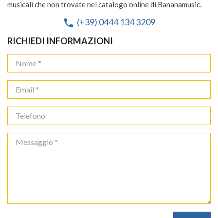
musicali che non trovate nel catalogo online di Bananamusic.
(+39) 0444 134 3209
phone
RICHIEDI INFORMAZIONI