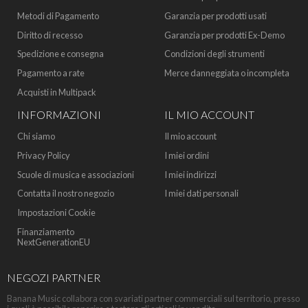
Metodi di Pagamento
Garanzia per prodotti usati
Diritto di recesso
Garanzia per prodotti Ex-Demo
Spedizione e consegna
Condizioni degli strumenti
Pagamento a rate
Merce danneggiata o incompleta
Acquisti in Multipack
INFORMAZIONI
IL MIO ACCOUNT
Chi siamo
Il mio account
Privacy Policy
I miei ordini
Scuole di musica e associazioni
I miei indirizzi
Contatta il nostro negozio
I miei dati personali
Impostazioni Cookie
Finanziamento
NextGenerationEU
NEGOZI PARTNER
Banana Music collabora con svariati partner commerciali sul territorio, presso