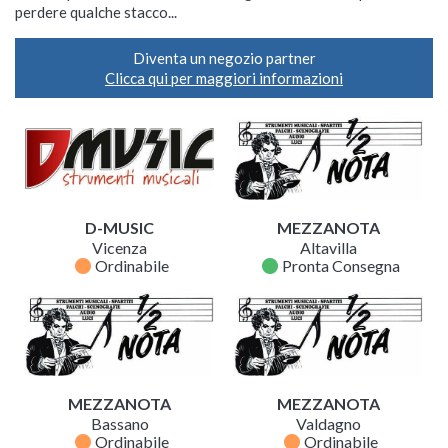
perdere qualche stacco...
Diventa un negozio partner
Clicca qui per maggiori informazioni
D-MUSIC
MEZZANOTA
Vicenza
Altavilla
fiber_manual_record
fiber_manual_record
Ordinabile
Pronta Consegna
MEZZANOTA
MEZZANOTA
Bassano
Valdagno
fiber_manual_record
fiber_manual_record
Ordinabile
Ordinabile