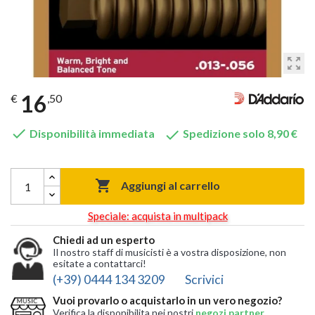
zoom_out_map
16
€
,50


Disponibilità immediata
Spedizione solo 8,90 €

Aggiungi al carrello
Speciale: acquista in multipack
Chiedi ad un esperto
Il nostro staff di musicisti è a vostra disposizione, non
esitate a contattarci!
(+39) 0444 134 3209
Scrivici
Vuoi provarlo o acquistarlo in un vero negozio?
Verifica la disponibilita nei nostri
negozi partner
,