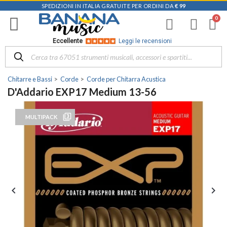
SPEDIZIONI IN ITALIA GRATUITE PER ORDINI DA
€ 99
Eccellente
Leggi le recensioni
Chitarre e Bassi
Corde
Corde per Chitarra Acustica
D'Addario EXP17 Medium 13-56
filter_3
MULTIPACK

