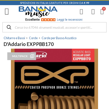
SPEDIZIONI IN ITALIA GRATUITE PER ORDINI DA
€ 99
Eccellente
Leggi le recensioni
Chitarre e Bassi
Corde
Corde per Basso Acustico
D'Addario EXPPBB170
filter_3
MULTIPACK