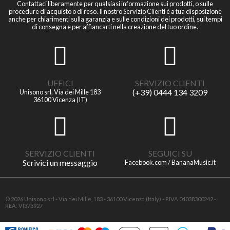
Contattaci liberamente per qualsiasi informazione sui prodotti, o sulle
procedure di acquisto o di reso. Il nostro Servizio Clienti è a tua disposizione
anche per chiarimenti sulla garanzia e sulle condizioni dei prodotti, sui tempi
di consegna e per affiancarti nella creazione del tuo ordine.
UFFICI
SERVIZIO CLIENTI
(+39) 0444 134 3209
Unisono srl, Via dei Mille 183
36100 Vicenza (IT)
SERVIZIO CLIENTI
SEGUICI SU
Scrivici un messaggio
Facebook.com / BananaMusic.it
© 2026 Unisono srl - Via dei Mille, 183 - 36100 Vicenza (Italy) - P.IVA 04038300242 -
REA: VI373927