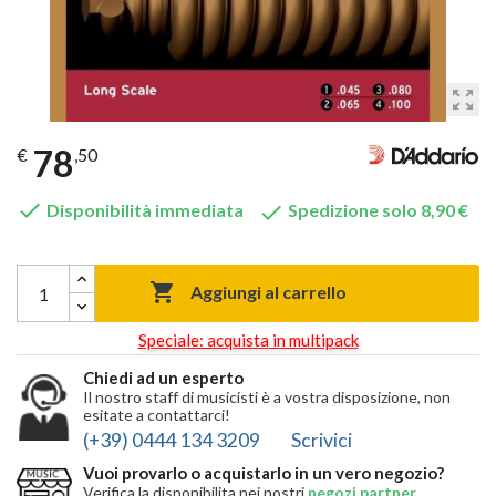
zoom_out_map
78
€
,50


Disponibilità immediata
Spedizione solo 8,90 €

Aggiungi al carrello
Speciale: acquista in multipack
Chiedi ad un esperto
Il nostro staff di musicisti è a vostra disposizione, non
esitate a contattarci!
(+39) 0444 134 3209
Scrivici
Vuoi provarlo o acquistarlo in un vero negozio?
Verifica la disponibilita nei nostri
negozi partner
,