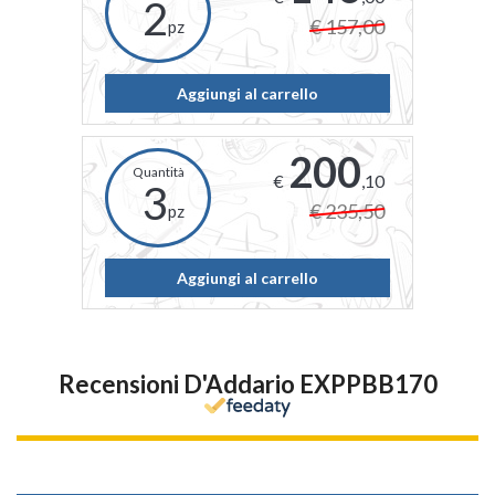
2
€ 157,00
pz
Aggiungi al carrello
200
€
,10
3
€ 235,50
pz
Aggiungi al carrello
Recensioni D'Addario EXPPBB170