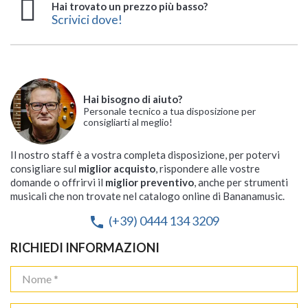
Hai trovato un prezzo più basso?
Scrivici dove!
Hai bisogno di aiuto?
Personale tecnico a tua disposizione per
consigliarti al meglio!
Il nostro staff è a vostra completa disposizione, per potervi
consigliare sul
miglior acquisto
, rispondere alle vostre
domande o offrirvi il
miglior preventivo
, anche per strumenti
musicali che non trovate nel catalogo online di Bananamusic.
(+39) 0444 134 3209
phone
RICHIEDI INFORMAZIONI