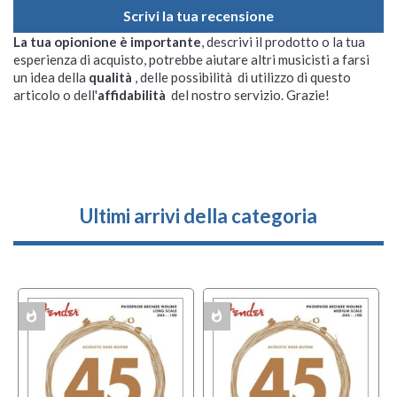
Scrivi la tua recensione
La tua opionione è importante
, descrivi il prodotto o la tua
esperienza di acquisto, potrebbe aiutare altri musicisti a farsi
un idea della
qualità
, delle possibilità di utilizzo di questo
articolo o dell'
affidabilità
del nostro servizio. Grazie!
Ultimi arrivi della categoria
whatshot
whatshot
w
ACK
MULTIPACK
MULTIPACK