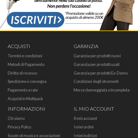
ACQUISTI
GARANZIA
Termini e condizioni
Garanzia per prodotti nuovi
Metodi di Pagamento
Garanzia per prodotti usati
Diritto di recesso
Garanzia per prodotti Ex-Demo
Spedizione e consegna
Condizioni degli strumenti
Pagamento a rate
Merce danneggiata o incompleta
Acquisti in Multipack
INFORMAZIONI
IL MIO ACCOUNT
Chi siamo
Il mio account
Privacy Policy
I miei ordini
Scuole di musica e associazioni
I miei indirizzi