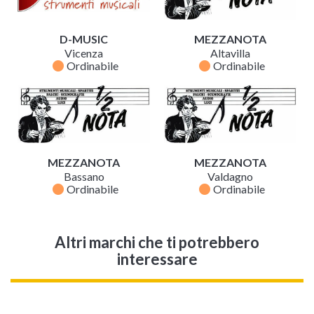
D-MUSIC
MEZZANOTA
Vicenza
Altavilla
fiber_manual_record
fiber_manual_record
Ordinabile
Ordinabile
MEZZANOTA
MEZZANOTA
Bassano
Valdagno
fiber_manual_record
fiber_manual_record
Ordinabile
Ordinabile
Altri marchi che ti potrebbero
interessare