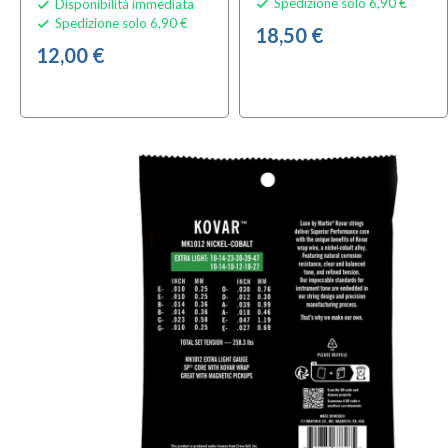
Spedizione solo 6,90 €
Disponibilità immediata


Spedizione solo 6,90 €

18,50 €
12,00 €