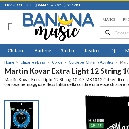
SERVIZIO CLIENTI:
0444 1343209
SCRIVICI
MARCHI
PR
Chitarre
Batterie
Studio
Tastiere
Dj
M
Home
Chitarre e Bassi
Corde
Corde per Chitarra Acustica
Marti
Martin Kovar Extra Light 12 String
Martin Kovar Extra Light 12 String 10-47 MK1012 è il set di cord
corrosione, maggiore flessibilità della corda e una voce chiara e re