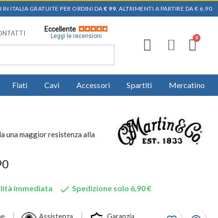
 IN ITALIA GRATUITE PER ORDINI DA
€ 99
, ALTRIMENTI A PARTIRE DA € 6,90
Eccellente
ONTATTI
Leggi le recensioni
Fiati
Cavi
Accessori
Spartiti
Mercatino
la una maggior resistenza alla
90

lità immediata
Spedizione solo 6,90 €
ne
Assistenza
Garanzia