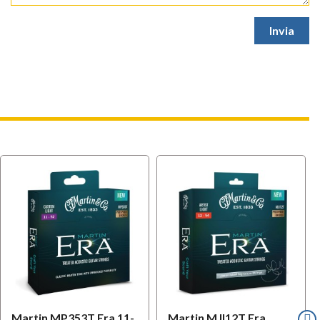
Martin MP353T Era 11-
Martin MJI12T Era