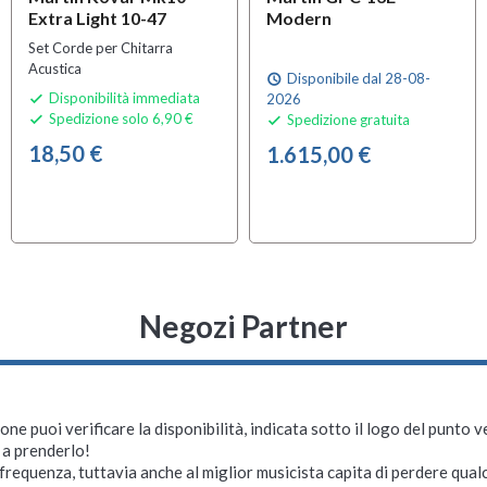
Extra Light 10-47
Modern
Set Corde per Chitarra
Acustica
Disponibile dal 28-08-
schedule
Disponibilità immediata
2026

Spedizione solo 6,90 €
Spedizione gratuita


18,50 €
1.615,00 €
Negozi Partner
ne puoi verificare la disponibilità, indicata sotto il logo del punto 
i a prenderlo!
requenza, tuttavia anche al miglior musicista capita di perdere qualc