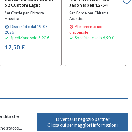
52 Custom Light
Jason Isbell 12-54
Set Corde per Chitarra
Set Corde per Chitarra
Acustica
Acustica
Disponibile dal 19-08-
Al momento non
schedule

2026
disponibile
Spedizione solo 6,90 €
Spedizione solo 6,90 €


17,50 €
vendita che
Diventa un negozio partner
Clicca qui per maggiori informazioni
he stacco...