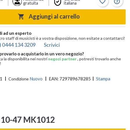
favorite_border
help_outline
gratuita
italiana
Aggiungi al carrello

i ad un esperto
tro staff di musicisti è a vostra disposizione, non esitate a contattarci!
) 0444 134 3209
Scrivici
provarlo o acquistarlo in un vero negozio?
ca la disponibilita nei nostri
negozi partner
, potresti trovarlo anche
!
1
Nuovo
EAN:
729789678285
Stampa
Condizione
ng 10-47 MK1012