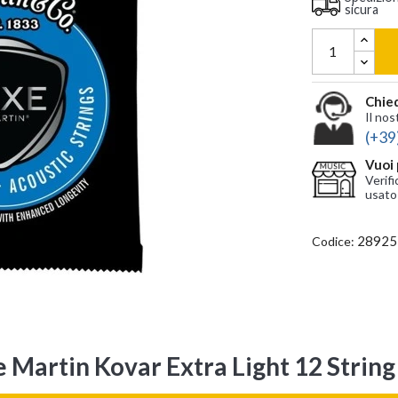
sicura
Chied
Il nos
(+39
Vuoi 
Verifi
usato
28925
Codice:
e Martin Kovar Extra Light 12 Stri