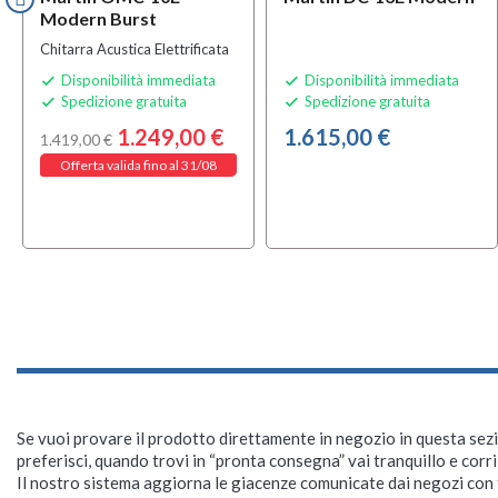
Modern Burst
Chitarra Acustica Elettrificata
Disponibilità immediata
Disponibilità immediata


Spedizione gratuita
Spedizione gratuita


1.249,00 €
1.615,00 €
1.419,00 €
Offerta valida fino al 31/08
Se vuoi provare il prodotto direttamente in negozio in questa sezio
preferisci, quando trovi in “pronta consegna” vai tranquillo e corr
Il nostro sistema aggiorna le giacenze comunicate dai negozi con f