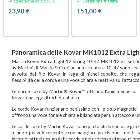
Spedizione solo 6,90 €
Spedizione gratuita


23,90 €
151,00 €
Panoramica delle Kovar MK1012 Extra Light 
Martin Kovar Extra Light 12 String 10-47 MK1012 è il set di c
by Martin" di Martin & Co. Con una scalatura 10-47 sono rea
avvolta dal filo Kovar in lega di nichel-cobalto, che reg
flessibilità della corda e una voce chiara e reattiva sull'attacco
Le corde Luxe by Martin® Kovar™ offrono l'anima Superior P
Kovar, una lega di nichel-cobalto.
Le corde Kovar funzionano benissimo con i pickup magnetici. 
offrono una voce tonale chiara e bilanciata per un attacco e un
Le corde Luxe by Martin Kovar sono più facili da suonare grazi
a lungo, più velocemente e con maggiore precisione. I nostri s
incorporati nel design delle corde e nel processo di produzione