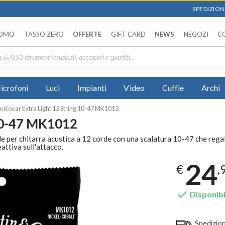
SPEDIZIONI
OMO
TASSO ZERO
OFFERTE
GIFT CARD
NEWS
NEGOZI
C
icrofoni
Luci
Impianti
Video
Cuffie
Archi
n Kovar Extra Light 12 String 10-47 MK1012
 10-47 MK1012
e per chitarra acustica a 12 corde con una scalatura 10-47 che rega
attiva sull'attacco.
24
€
,

Disponibi
Spedizio