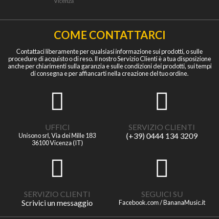
COME CONTATTARCI
Contattaci liberamente per qualsiasi informazione sui prodotti, o sulle
procedure di acquisto o di reso. Il nostro Servizio Clienti è a tua disposizione
anche per chiarimenti sulla garanzia e sulle condizioni dei prodotti, sui tempi
di consegna e per affiancarti nella creazione del tuo ordine.
UFFICI
SERVIZIO CLIENTI
(+39) 0444 134 3209
Unisono srl, Via dei Mille 183
36100 Vicenza (IT)
SERVIZIO CLIENTI
SEGUICI SU
Scrivici un messaggio
Facebook.com / BananaMusic.it