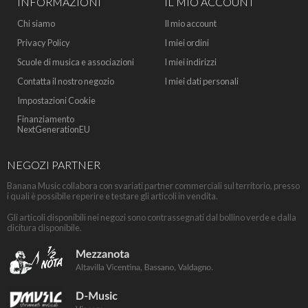
INFORMAZIONI
IL MIO ACCOUNT
Chi siamo
Il mio account
Privacy Policy
I miei ordini
Scuole di musica e associazioni
I miei indirizzi
Contatta il nostro negozio
I miei dati personali
Impostazioni Cookie
Finanziamento
NextGenerationEU
NEGOZI PARTNER
Banana Music collabora con svariati partner commerciali sul territorio, presso
i quali è possibile reperire e testare gli articoli in vendita.
Gli articoli disponibili nei negozi sono contrassegnati dal bollino verde e dalla
dicitura disponibile.