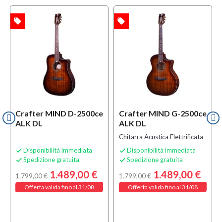
local_offer
local_offer
l
TA
OFFERTA
OFFERTA
Crafter MIND D-2500ce
Crafter MIND G-2500ce
ALK DL
ALK DL
Chitarra Acustica Elettrificata
Disponibilità immediata
Disponibilità immediata


Spedizione gratuita
Spedizione gratuita


1.489,00 €
1.489,00 €
1.799,00 €
1.799,00 €
Offerta valida fino al 31/08
Offerta valida fino al 31/08