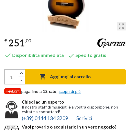
zoom_out_map
251
€
,00


Disponibilità immediata
Spedito gratis

Aggiungi al carrello
paga fino a
12 rate
,
scopri di più
Chiedi ad un esperto
Il nostro staff di musicisti è a vostra disposizione, non
esitate a contattarci!
(+39) 0444 134 3209
Scrivici
Vuoi provarlo o acquistarlo in un vero negozio?