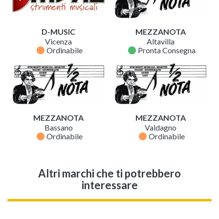
D-MUSIC
MEZZANOTA
Vicenza
Altavilla
fiber_manual_record
fiber_manual_record
Ordinabile
Pronta Consegna
MEZZANOTA
MEZZANOTA
Bassano
Valdagno
fiber_manual_record
fiber_manual_record
Ordinabile
Ordinabile
Altri marchi che ti potrebbero
interessare