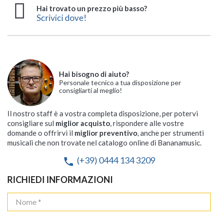
Hai trovato un prezzo più basso?
Scrivici dove!
Hai bisogno di aiuto?
Personale tecnico a tua disposizione per
consigliarti al meglio!
Il nostro staff è a vostra completa disposizione, per potervi
consigliare sul
miglior acquisto
, rispondere alle vostre
domande o offrirvi il
miglior preventivo
, anche per strumenti
musicali che non trovate nel catalogo online di Bananamusic.
(+39) 0444 134 3209
phone
RICHIEDI INFORMAZIONI