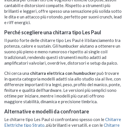
cantabili e distorsioni compatte. Rispetto a strumenti più
brillanti e leggeri, offre spesso una sensazione più solida sotto
le dita e un attacco più rotondo, perfetto per suoni crunch, lead
e riff energici.
Perché scegliere una chitarra tipo Les Paul
Il punto forte delle chitarre tipo Les Paul è il bilanciamento tra
potenza, calore e sustain. Gli humbucker aiutano a ottenere un
suono più pieno e meno rumoroso rispetto ai single coil
tradizionali, rendendo questi strumenti molto adatti ad
amplificatori valvolari, overdrive, distorsori e setup da palco.
Chi cerca una
chitarra elettrica con humbucker
può trovare
in questa categoria modelli adatti sia allo studio sia al live, con
differenze importanti tra legni, peso, profilo del manico, ponte,
finiture e qualità dell’hardware. Le versioni più semplici sono
ottime per iniziare, mentre i modelli più curati offrono
maggiore stabilità, dinamica e precisione timbrica.
Alternative e modelli da confrontare
Le chitarre tipo Les Paul si confrontano spesso con le
Chitarre
Elettriche tipo Strato
, più brillanti e versatili, e con le
Chitarre