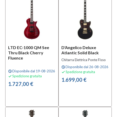
(42)
24
(7)
Pickup
Sì
(1)
LTD EC-1000 QM See
D'Angelico Deluxe
Thru Black Cherry
Atlantic Solid Black
Profondità
Fluence
Chitarra Elettrica Ponte Fisso
capotasto
Disponibile dal 26-08-2026
schedule
42
Disponibile dal 19-08-2026
schedule
Spedizione gratuita

mm
Spedizione gratuita

1.699,00 €
(9)
1.727,00 €
42.8
mm
(2)
43
mm
(6)