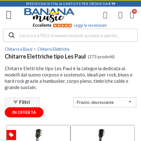
SPEDIZIONI IN ITALIA GRATUITE PER ORDINI DA
€ 99
Filtra
i
risultati
×
Eccellente
Leggi le recensioni
Disponibile
in
Chitarre e Bassi
Chitarre Elettriche
Negozio
Chitarre Elettriche tipo Les Paul
(273 prodotti)
D-
Chitarre Elettriche tipo Les Paul è la categoria dedicata ai
Music |
modelli dal suono corposo e sostenuto, ideali per rock, blues e
Vicenza
hard rock grazie a humbucker, corpo pieno, timbriche calde e
(7)
grande sustain.
Mezzanota
| Altavilla

Filtri
filter_list
Vicentina
Prezzo: decrescente
(10)
IN OFFERTA
Mezzanota
| Bassano
del Grappa
local_offer
TA
(3)