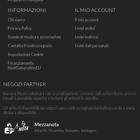
INFORMAZIONI
IL MIO ACCOUNT
Chi siamo
Il mio account
Privacy Policy
I miei ordini
Scuole di musica e associazioni
I miei indirizzi
Contatta il nostro negozio
I miei dati personali
Impostazioni Cookie
Finanziamento
NextGenerationEU
NEGOZI PARTNER
Banana Music collabora con svariati partner commerciali sul territorio, presso
i quali è possibile reperire e testare gli articoli in vendita.
Gli articoli disponibili nei negozi sono contrassegnati dal bollino verde e dalla
dicitura disponibile.