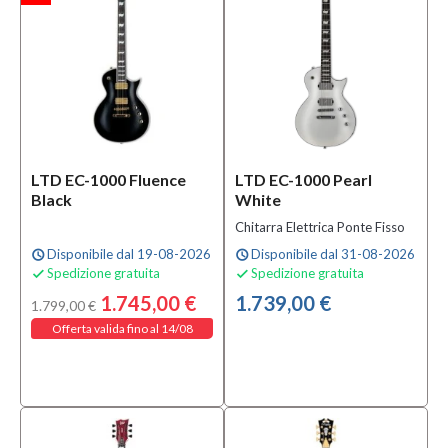
Legno
(53)
Mogano
(8)
MOSTRA
TUTTI
LTD EC-1000 Fluence
LTD EC-1000 Pearl
Numero
Black
White
Corde
Chitarra Elettrica Ponte Fisso
6
Disponibile dal 19-08-2026
Disponibile dal 31-08-2026
schedule
schedule
(82)
Spedizione gratuita
Spedizione gratuita


26
1.745,00 €
1.739,00 €
(1)
1.799,00 €
Offerta valida fino al 14/08
Numero
di
tasti
22