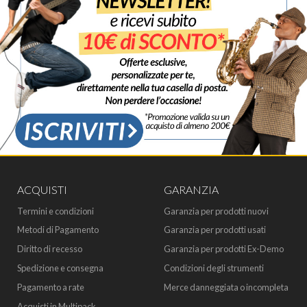
ACQUISTI
GARANZIA
Termini e condizioni
Garanzia per prodotti nuovi
Metodi di Pagamento
Garanzia per prodotti usati
Diritto di recesso
Garanzia per prodotti Ex-Demo
Spedizione e consegna
Condizioni degli strumenti
Pagamento a rate
Merce danneggiata o incompleta
Acquisti in Multipack