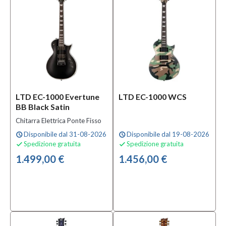
Si
(34)
LTD EC-1000 Evertune
LTD EC-1000 WCS
BB Black Satin
Chitarra Elettrica Ponte Fisso
Disponibile dal 31-08-2026
Disponibile dal 19-08-2026
schedule
schedule
Spedizione gratuita
Spedizione gratuita


1.499,00 €
1.456,00 €