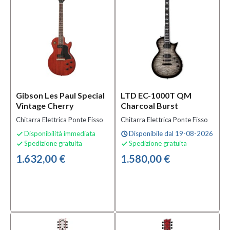
Hot Rod
Collection
(2)
PE
Series
(6)
CR
Series
(9)
Gibson Les Paul Special
LTD EC-1000T QM
Vintage Cherry
Charcoal Burst
MOSTRA
TUTTI
Chitarra Elettrica Ponte Fisso
Chitarra Elettrica Ponte Fisso
Disponibilità immediata
Disponibile dal 19-08-2026

schedule
Signature
Spedizione gratuita
Spedizione gratuita


1.632,00 €
1.580,00 €
Signature
Alex
Skolnick
(2)
Signature
Bill
Kelliher