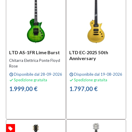
Argento
(1)
Azzurro
(2)
MOSTRA
TUTTI
LTD AS-1FR Lime Burst
LTD EC-2025 50th
Finitura
Anniversary
Chitarra Elettrica Ponte Floyd
Lucida
Rose
(51)
Disponibile dal 28-09-2026
Disponibile dal 19-08-2026
schedule
schedule
Metallizzata
Spedizione gratuita
Spedizione gratuita


(2)
1.999,00 €
1.797,00 €
Satinata
(6)
Materiale
Acero
local_offer
TA
(6)