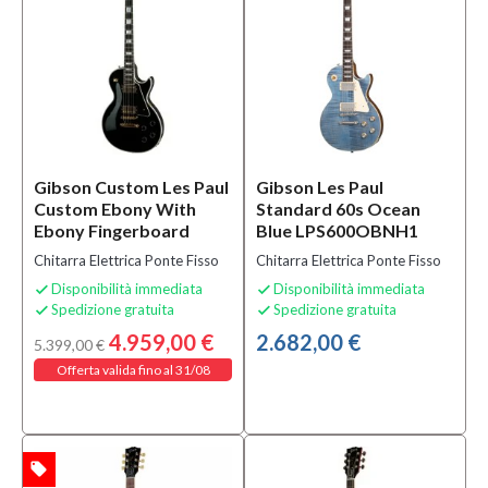
Marchio
Aria
(8)
Cort
(9)
D'Angelico
Gibson Custom Les Paul
Gibson Les Paul
New York
Custom Ebony With
Standard 60s Ocean
(13)
Ebony Fingerboard
Blue LPS600OBNH1
MOSTRA
Chitarra Elettrica Ponte Fisso
Chitarra Elettrica Ponte Fisso
TUTTI
Disponibilità immediata
Disponibilità immediata


Spedizione gratuita
Spedizione gratuita


Tipologia
4.959,00 €
2.682,00 €
5.399,00 €
Chitarra
Offerta valida fino al 31/08
Elettrica
Mancina
Ponte
Fisso
(2)
local_offer
TA
Chitarra