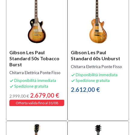
Elettrica
Ponte
Fisso
(237)
Chitarra
Elettrica
Ponte
Floyd
Gibson Les Paul
Gibson Les Paul
Rose
(2)
Standard 50s Tobacco
Standard 60s Unburst
Burst
MOSTRA
Chitarra Elettrica Ponte Fisso
TUTTI
Chitarra Elettrica Ponte Fisso
Disponibilità immediata

Disponibilità immediata
Spedizione gratuita


Condizione
Spedizione gratuita

2.612,00 €
2.679,00 €
2.999,00 €
Nuovo
(272)
Offerta valida fino al 31/08
B-
stock
(1)