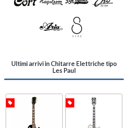
Ultimi arrivi
in Chitarre Elettriche tipo
Les Paul
local_offer
local_offer
l
TA
OFFERTA
OFFERTA