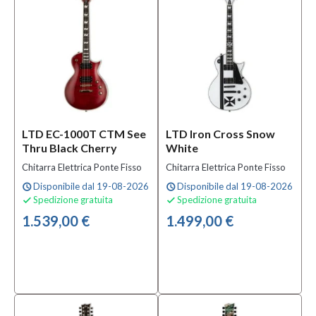
Ferro
(17)
MOSTRA
TUTTI
Top
Acero
(1)
LTD EC-1000T CTM See
LTD Iron Cross Snow
Thru Black Cherry
White
Solo
Chitarra Elettrica Ponte Fisso
Chitarra Elettrica Ponte Fisso
prodotti
Disponibile dal 19-08-2026
Disponibile dal 19-08-2026
schedule
schedule
In
Spedizione gratuita
Spedizione gratuita


offerta
1.539,00 €
1.499,00 €
Si
(13)
Solo
prodotti
disponibili