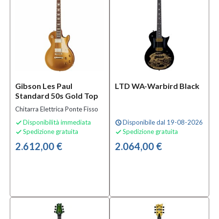
Prezzo
120,00 €
-
6.825,00 €
Accessori
inclusi
Gibson Les Paul
LTD WA-Warbird Black
Standard 50s Gold Top
Custodia
Chitarra Elettrica Ponte Fisso
inclusa
(66)
Disponibilità immediata
Disponibile dal 19-08-2026

schedule
Spedizione gratuita
Spedizione gratuita

Custodia

non
2.612,00 €
2.064,00 €
inclusa
(45)
Colore
Arancione
(2)