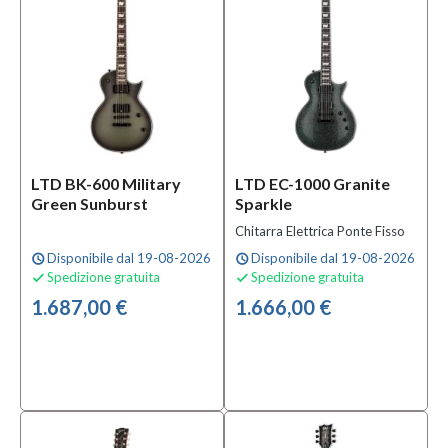
MOSTRA
TUTTI
Scala
622,3
mm
(24,5")
LTD BK-600 Military
LTD EC-1000 Granite
(2)
Green Sunburst
Sparkle
625
mm
Chitarra Elettrica Ponte Fisso
(7)
Disponibile dal 19-08-2026
Disponibile dal 19-08-2026
schedule
schedule
628
Spedizione gratuita
Spedizione gratuita


mm
1.687,00 €
1.666,00 €
(76)
MOSTRA
TUTTI
Serie