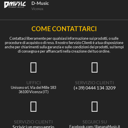
COME CONTATTARCI
Contattaci liberamente per qualsiasi informazione sui prodotti, o sulle
procedure di acquisto o di reso. Il nostro Servizio Clienti è a tua disposizione
anche per chiarimenti sulla garanzia e sulle condizioni dei prodotti, sui tempi
di consegna e per affiancarti nella creazione del tuo ordine.
UFFICI
SERVIZIO CLIENTI
(+39) 0444 134 3209
Unisono srl, Via dei Mille 183
36100 Vicenza (IT)
SERVIZIO CLIENTI
SEGUICI SU
Scrivici un messaggio
Facebook.com / BananaMusic.it