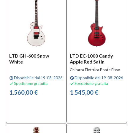
(1)
Signature
Gary Holt
(3)
MOSTRA
TUTTI
Strumento
LTD GH-600 Snow
LTD EC-1000 Candy
White
Apple Red Satin
Chitarra
Elettrica
Chitarra Elettrica Ponte Fisso
(7)
Disponibile dal 19-08-2026
Disponibile dal 19-08-2026
schedule
schedule
Spedizione gratuita
Spedizione gratuita


Tastiera
1.560,00 €
1.545,00 €
Ebano
(8)
Palissandro
(1)
Pau