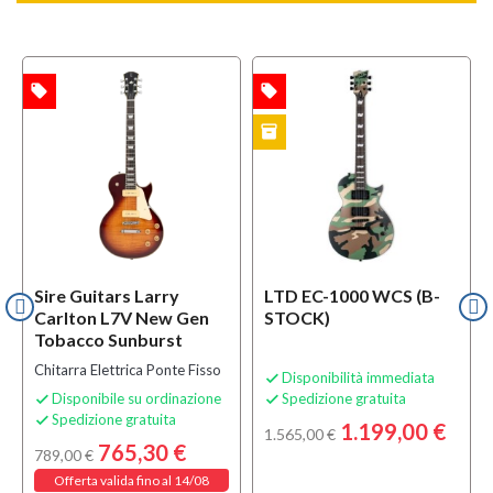
local_offer
local_offer
l
TA
OFFERTA
OFFERTA
inventory
B-STOCK
Sire Guitars Larry
LTD EC-1000 WCS (B-
Carlton L7V New Gen
STOCK)
Tobacco Sunburst
Chitarra Elettrica Ponte Fisso
Disponibilità immediata

Disponibile su ordinazione
Spedizione gratuita


Spedizione gratuita

1.199,00 €
1.565,00 €
765,30 €
789,00 €
Offerta valida fino al 14/08