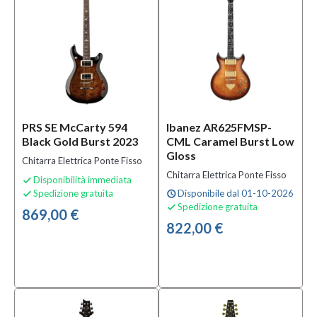
Materiale
Legno
(29)
Mogano
(1)
Palissandro
(1)
PRS SE McCarty 594
Ibanez AR625FMSP-
Black Gold Burst 2023
CML Caramel Burst Low
Gloss
Numero
Chitarra Elettrica Ponte Fisso
Corde
Chitarra Elettrica Ponte Fisso
Disponibilità immediata

Spedizione gratuita
Disponibile dal 01-10-2026

schedule
6
Spedizione gratuita

(52)
869,00 €
822,00 €
26
(1)
Numero
di
tasti