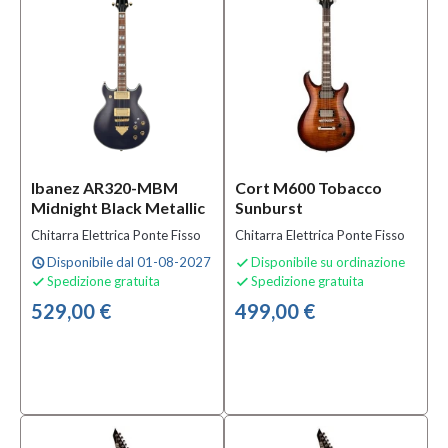
Ferro
(3)
MOSTRA
TUTTI
Solo
prodotti
In
offerta
Ibanez AR320-MBM
Cort M600 Tobacco
Midnight Black Metallic
Sunburst
Si
Chitarra Elettrica Ponte Fisso
Chitarra Elettrica Ponte Fisso
(1)
Disponibile dal 01-08-2027
Disponibile su ordinazione
schedule

Spedizione gratuita
Spedizione gratuita


Solo
529,00 €
499,00 €
prodotti
disponibili
Si
(11)