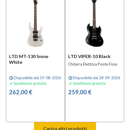
LTD MT-130 Snow
LTD VIPER-10 Black
White
Chitarra Elettrica Ponte Fisso
Disponibile dal 19-08-2026
Disponibile dal 28-09-2026
schedule
schedule
Spedizione gratuita
Spedizione gratuita


262,00 €
259,00 €
Carica altri prodotti