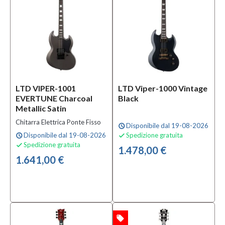
B-
stock
(1)
Prezzo
135,00 €
-
LTD VIPER-1001
LTD Viper-1000 Vintage
4.665,00 €
EVERTUNE Charcoal
Black
Metallic Satin
Accessori
Chitarra Elettrica Ponte Fisso
Disponibile dal 19-08-2026
schedule
inclusi
Disponibile dal 19-08-2026
Spedizione gratuita
schedule

Spedizione gratuita

Custodia
1.478,00 €
inclusa
1.641,00 €
(42)
Custodia
non
inclusa
(8)
local_offer
OFFERTA