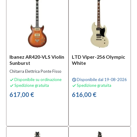
Signature
Signature
Lars
Frederiksen
(1)
Strumento
Ibanez AR420-VLS Violin
LTD Viper-256 Olympic
Sunburst
White
Chitarra
Chitarra Elettrica Ponte Fisso
Elettrica
(6)
Disponibile su ordinazione
Disponibile dal 19-08-2026

schedule
Spedizione gratuita
Spedizione gratuita


617,00 €
616,00 €
Tastiera
Ebano
(2)
Palissandro
(1)
Pau