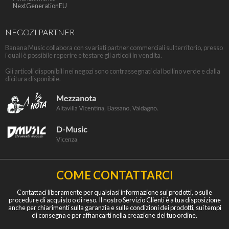
NextGenerationEU
NEGOZI PARTNER
Banana Music collabora con svariati partner commerciali sul territorio, presso
i quali è possibile reperire e testare gli articoli in vendita.
Gli articoli disponibili nei negozi sono contrassegnati dal bollino verde e dalla
dicitura disponibile.
COME CONTATTARCI
Contattaci liberamente per qualsiasi informazione sui prodotti, o sulle
procedure di acquisto o di reso. Il nostro Servizio Clienti è a tua disposizione
anche per chiarimenti sulla garanzia e sulle condizioni dei prodotti, sui tempi
di consegna e per affiancarti nella creazione del tuo ordine.