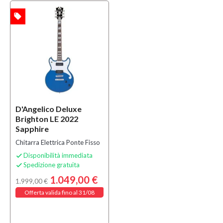
local_offer
TA
D'Angelico Deluxe
Brighton LE 2022
Sapphire
Chitarra Elettrica Ponte Fisso
Disponibilità immediata

Spedizione gratuita

1.049,00 €
1.999,00 €
Offerta valida fino al 31/08