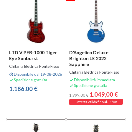
Colore
Arancione
(2)
Bianco
(1)
Blu
(10)
LTD VIPER-1000 Tiger
D'Angelico Deluxe
Eye Sunburst
Brighton LE 2022
MOSTRA
Sapphire
TUTTI
Chitarra Elettrica Ponte Fisso
Chitarra Elettrica Ponte Fisso
Disponibile dal 19-08-2026
schedule
Finitura
Spedizione gratuita
Disponibilità immediata


Spedizione gratuita

1.186,00 €
Lucida
1.049,00 €
1.999,00 €
(23)
Offerta valida fino al 31/08
Metallizzata
(1)
Satinata
(5)