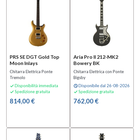
22
(29)
24
(15)
Profondità
capotasto
PRS SE DGT Gold Top
Aria Pro II 212-MK2
42
Moon Inlays
Bowery BK
mm
Chitarra Elettrica Ponte
Chitarra Elettrica con Ponte
(4)
Tremolo
Bigsby
Disponibilità immediata
Disponibile dal 26-08-2026

schedule
Scala
Spedizione gratuita
Spedizione gratuita


814,00 €
762,00 €
622,3
mm
(24,5")
(2)
625
mm