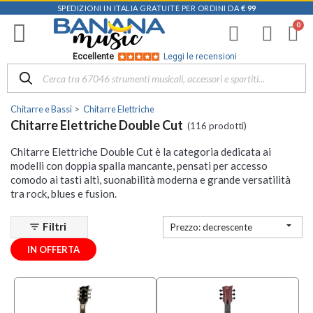
SPEDIZIONI IN ITALIA GRATUITE PER ORDINI DA
€ 99
Filtra
i
risultati
×
Eccellente
Leggi le recensioni
Disponibile
in
Chitarre e Bassi
Chitarre Elettriche
Negozio
Chitarre Elettriche Double Cut
(116 prodotti)
D-
Chitarre Elettriche Double Cut è la categoria dedicata ai
Music |
modelli con doppia spalla mancante, pensati per accesso
Vicenza
comodo ai tasti alti, suonabilità moderna e grande versatilità
(2)
tra rock, blues e fusion.
Mezzanota
| Altavilla

Filtri
filter_list
Vicentina
Prezzo: decrescente
(2)
IN OFFERTA
Mezzanota
| Bassano
del Grappa
(1)