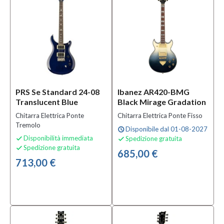
(2)
627
mm
(1)
MOSTRA
TUTTI
Serie
PRS Se Standard 24-08
Ibanez AR420-BMG
Translucent Blue
Black Mirage Gradation
Hot Rod
Collection
Chitarra Elettrica Ponte
Chitarra Elettrica Ponte Fisso
(2)
Tremolo
Disponibile dal 01-08-2027
schedule
Mirage
Disponibilità immediata
Spedizione gratuita


Series
Spedizione gratuita

685,00 €
(2)
713,00 €
300
Series
(2)
MOSTRA
TUTTI