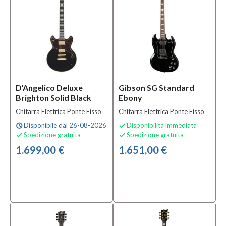
Ponte
Bigsby
(2)
Chitarra
Elettrica
Mancina
Ponte
Fisso
(2)
D'Angelico Deluxe
Gibson SG Standard
Chitarra
Brighton Solid Black
Ebony
Elettrica
Chitarra Elettrica Ponte Fisso
Chitarra Elettrica Ponte Fisso
Ponte
Disponibile dal 26-08-2026
Disponibilità immediata
Fisso
schedule

Spedizione gratuita
Spedizione gratuita

(72)

1.699,00 €
1.651,00 €
MOSTRA
TUTTI
Condizione
Nuovo
(115)