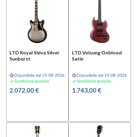
Mezzanota
| Valdagno
(1)
Marchio
Aria
(2)
LTD Royal Shiva Silver
LTD Volsung Oxblood
Cort
Sunburst
Satin
(3)
D'Angelico
Disponibile dal 19-08-2026
Disponibile dal 19-08-2026
schedule
schedule
New York
Spedizione gratuita
Spedizione gratuita


(10)
2.072,00 €
1.743,00 €
MOSTRA
TUTTI
Tipologia
Chitarra
Elettrica
con