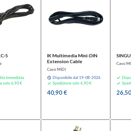
KC-5
IK Multimedia Mini-DIN
SING
Extension Cable
e
Cavo MI
Cavo MIDI
lità immediata
Disponibile dal 19-08-2026
Dispo
schedule

e solo 6,90 €
Spedizione solo 6,90 €
Spedi


40,90 €
26,50