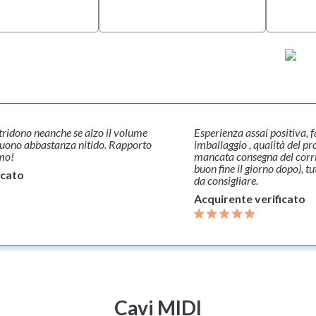
ai positiva, facilità di pagamento,
Navigare sul sito è mo
ualità del prodotto, assistenza per la prima
vastissima gamma di s
na del corriere di poste italiane sda (a
descrizioni sono davve
orno dopo), tutto ok, un indirizzo senz'altro
competitivi.
Acquirente verific
erificato
Cavi MIDI