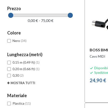
Prezzo
0,00 € - 75,00 €
Colore
Nero
(34)
BOSS BMI
Lunghezza (metri)
Cavo MIDI
0.15 m (0.49 ft)
(1)
Disponibi

0.20 m (0.66 ft)
(1)
Spedizion

0,30
(2)
24,90 €
MOSTRA TUTTI
Materiale
Plastica
(11)