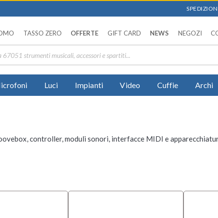
SPEDIZIONI
OMO
TASSO ZERO
OFFERTE
GIFT CARD
NEWS
NEGOZI
C
icrofoni
Luci
Impianti
Video
Cuffie
Archi
ovebox, controller, moduli sonori, interfacce MIDI e apparecchiature m