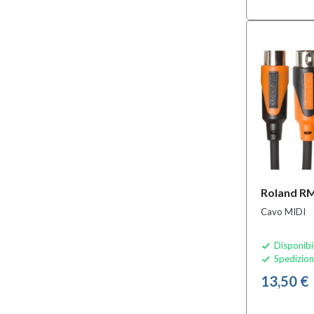
Roland R
Cavo MIDI
Disponibi

Spedizion

13,50 €