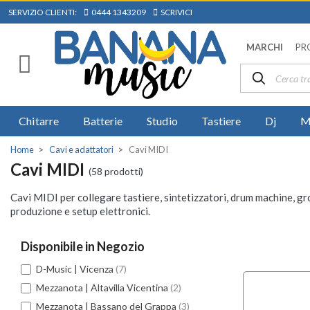
SERVIZIO CLIENTI:
0444 1343209
SCRIVICI
MARCHI
PR
Chitarre
Batterie
Studio
Tastiere
Dj
M
Home
Cavi e adattatori
Cavi MIDI
Cavi MIDI
(58 prodotti)
Cavi MIDI per collegare tastiere, sintetizzatori, drum machine, gro
produzione e setup elettronici.
Disponibile in Negozio
D-Music | Vicenza
(7)
Mezzanota | Altavilla Vicentina
(2)
Mezzanota | Bassano del Grappa
(3)