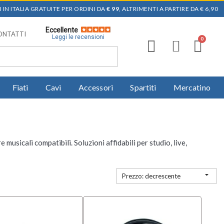
 IN ITALIA GRATUITE PER ORDINI DA
€ 99
, ALTRIMENTI A PARTIRE DA € 6,90
Eccellente
ONTATTI
Leggi le recensioni
Fiati
Cavi
Accessori
Spartiti
Mercatino
usicali compatibili. Soluzioni affidabili per studio, live,

Prezzo: decrescente