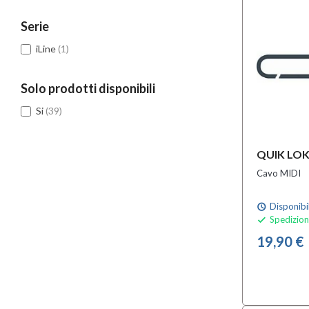
Serie
iLine
(1)
Solo prodotti disponibili
Si
(39)
QUIK LOK
Cavo MIDI
Disponibi
schedule
Spedizion

19,90 €