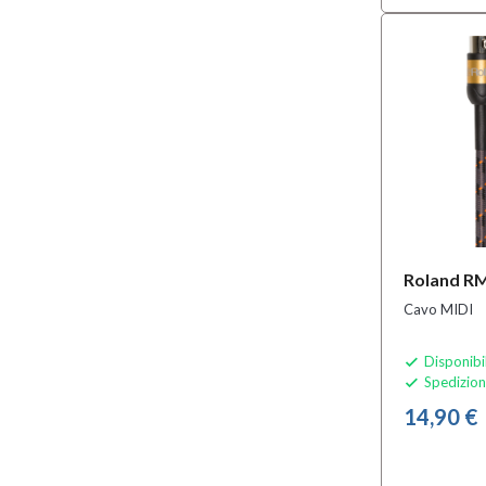
Roland R
Cavo MIDI
Disponibi

Spedizion

14,90 €