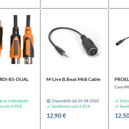
MIDI-B5-DUAL
M-Live B.Beat Midi Cable
PROEL
Cavo MI
le su ordinazione
Disponibile dal 24-08-2026
Dispo
schedule

e solo 6,90 €
Spedizione solo 6,90 €
Spedi


12,90 €
12,50