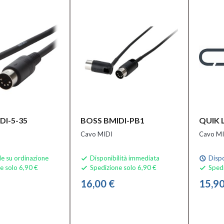
DI-5-35
BOSS BMIDI-PB1
QUIK 
Cavo MIDI
Cavo MI
le su ordinazione
Disponibilità immediata
Dispo

schedule
e solo 6,90 €
Spedizione solo 6,90 €
Spedi


16,00 €
15,90