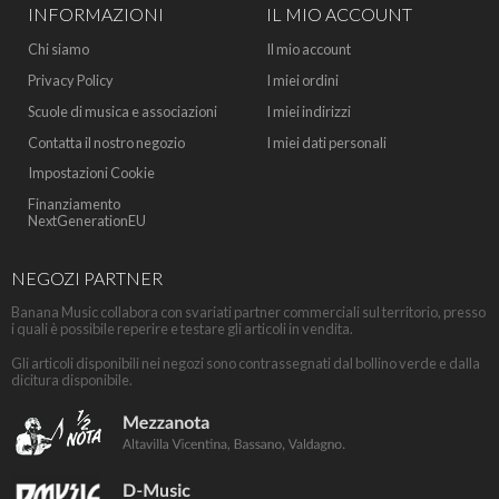
INFORMAZIONI
IL MIO ACCOUNT
Chi siamo
Il mio account
Privacy Policy
I miei ordini
Scuole di musica e associazioni
I miei indirizzi
Contatta il nostro negozio
I miei dati personali
Impostazioni Cookie
Finanziamento
NextGenerationEU
NEGOZI PARTNER
Banana Music collabora con svariati partner commerciali sul territorio, presso
i quali è possibile reperire e testare gli articoli in vendita.
Gli articoli disponibili nei negozi sono contrassegnati dal bollino verde e dalla
dicitura disponibile.