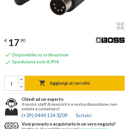
zoom_out_map
17
€
,90

Disponibile su ordinazione

Spedizione solo 8,90 €

Aggiungi al carrello
Chiedi ad un esperto
Il nostro staff di musicisti è a vostra disposizione, non
esitate a contattarci!
(+39) 0444 134 3209
Scrivici
Vuoi provarlo o acquistarlo in un vero negozio?
Verifica la disponibilita nei nostri
negozi partner
,