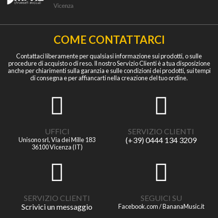
COME CONTATTARCI
Contattaci liberamente per qualsiasi informazione sui prodotti, o sulle
procedure di acquisto o di reso. Il nostro Servizio Clienti è a tua disposizione
anche per chiarimenti sulla garanzia e sulle condizioni dei prodotti, sui tempi
di consegna e per affiancarti nella creazione del tuo ordine.
UFFICI
SERVIZIO CLIENTI
(+39) 0444 134 3209
Unisono srl, Via dei Mille 183
36100 Vicenza (IT)
SERVIZIO CLIENTI
SEGUICI SU
Scrivici un messaggio
Facebook.com / BananaMusic.it