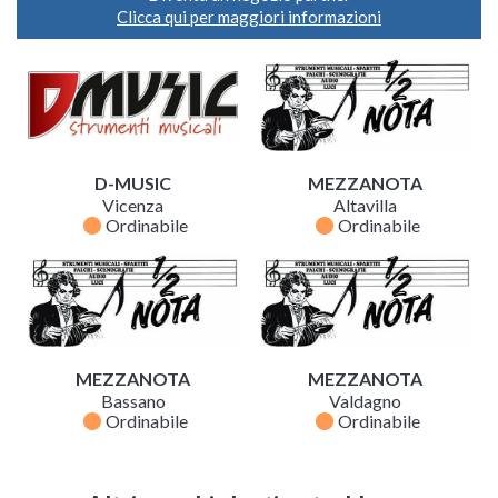
Clicca qui per maggiori informazioni
D-MUSIC
MEZZANOTA
Vicenza
Altavilla
fiber_manual_record
fiber_manual_record
Ordinabile
Ordinabile
MEZZANOTA
MEZZANOTA
Bassano
Valdagno
fiber_manual_record
fiber_manual_record
Ordinabile
Ordinabile