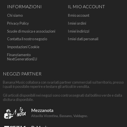
INFORMAZIONI
IL MIO ACCOUNT
Chi siamo
Il mio account
Privacy Policy
I miei ordini
Scuole di musica e associazioni
I miei indirizzi
Contatta il nostro negozio
I miei dati personali
Impostazioni Cookie
Finanziamento
NextGenerationEU
NEGOZI PARTNER
Banana Music collabora con svariati partner commerciali sul territorio, presso
i quali è possibile reperire e testare gli articoli in vendita.
Gli articoli disponibili nei negozi sono contrassegnati dal bollino verde e dalla
dicitura disponibile.