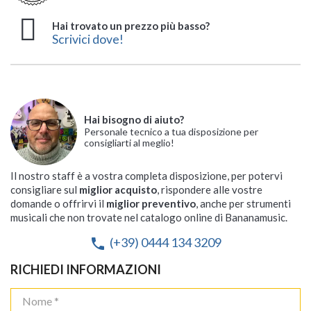
Hai trovato un prezzo più basso?
Scrivici dove!
Hai bisogno di aiuto?
Personale tecnico a tua disposizione per
consigliarti al meglio!
Il nostro staff è a vostra completa disposizione, per potervi
consigliare sul
miglior acquisto
, rispondere alle vostre
domande o offrirvi il
miglior preventivo
, anche per strumenti
musicali che non trovate nel catalogo online di Bananamusic.
(+39) 0444 134 3209
phone
RICHIEDI INFORMAZIONI