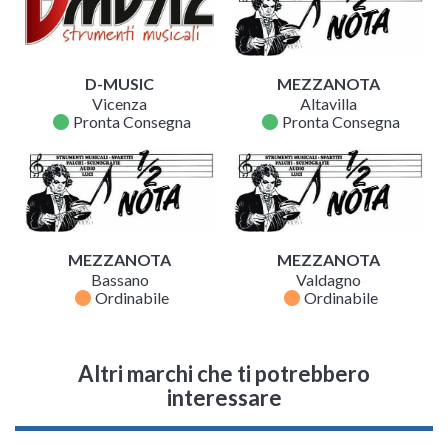
D-MUSIC
MEZZANOTA
Vicenza
Altavilla
fiber_manual_record
fiber_manual_record
Pronta Consegna
Pronta Consegna
MEZZANOTA
MEZZANOTA
Bassano
Valdagno
fiber_manual_record
fiber_manual_record
Ordinabile
Ordinabile
Altri marchi che ti potrebbero
interessare