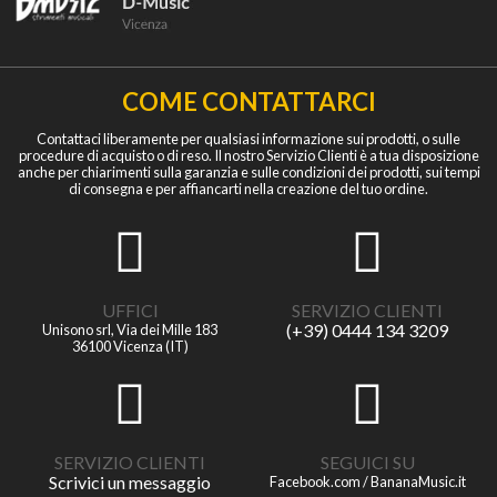
COME CONTATTARCI
Contattaci liberamente per qualsiasi informazione sui prodotti, o sulle
procedure di acquisto o di reso. Il nostro Servizio Clienti è a tua disposizione
anche per chiarimenti sulla garanzia e sulle condizioni dei prodotti, sui tempi
di consegna e per affiancarti nella creazione del tuo ordine.
UFFICI
SERVIZIO CLIENTI
(+39) 0444 134 3209
Unisono srl, Via dei Mille 183
36100 Vicenza (IT)
SERVIZIO CLIENTI
SEGUICI SU
Scrivici un messaggio
Facebook.com / BananaMusic.it