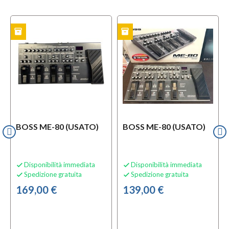
inventory
inventory
i
TO
USATO
USATO
BOSS ME-80 (USATO)
BOSS ME-80 (USATO)
Disponibilità immediata
Disponibilità immediata


Spedizione gratuita
Spedizione gratuita


169,00 €
139,00 €