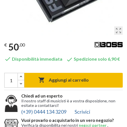
zoom_out_map
50
€
,00


Disponibilità immediata
Spedizione solo 6,90 €

Aggiungi al carrello
Chiedi ad un esperto
Il nostro staff di musicisti è a vostra disposizione, non
esitate a contattarci!
(+39) 0444 134 3209
Scrivici
Vuoi provarlo o acquistarlo in un vero negozio?
Verifica la disponibilita nei nostri
negozi partner
,