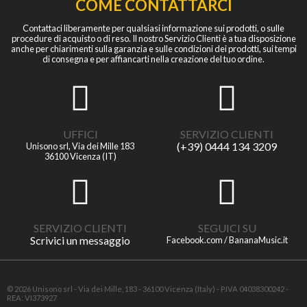
COME CONTATTARCI
Contattaci liberamente per qualsiasi informazione sui prodotti, o sulle
procedure di acquisto o di reso. Il nostro Servizio Clienti è a tua disposizione
anche per chiarimenti sulla garanzia e sulle condizioni dei prodotti, sui tempi
di consegna e per affiancarti nella creazione del tuo ordine.
UFFICI
SERVIZIO CLIENTI
(+39) 0444 134 3209
Unisono srl, Via dei Mille 183
36100 Vicenza (IT)
SERVIZIO CLIENTI
SEGUICI SU
Scrivici un messaggio
Facebook.com / BananaMusic.it
© 2026 Unisono srl - Via dei Mille, 183 - 36100 Vicenza (Italy) - P.IVA 04038300242 -
REA: VI373927