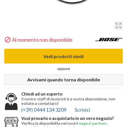
zoom_out_map

Al momento non disponibile
Vedi prodotti simili
oppure
Avvisami quando torna disponibile
Chiedi ad un esperto
Il nostro staff di musicisti è a vostra disposizione, non
esitate a contattarci!
(+39) 0444 134 3209
Scrivici
Vuoi provarlo o acquistarlo in un vero negozio?
Verifica la disponibilita nei nostri
negozi partner
,