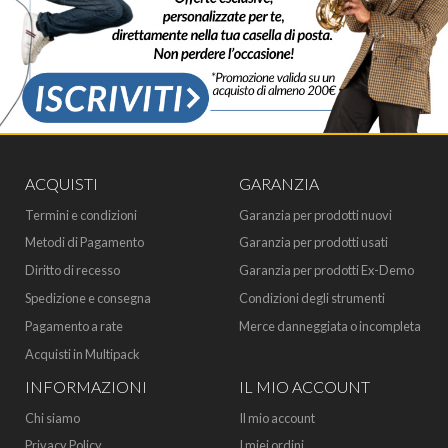
ACQUISTI
GARANZIA
Termini e condizioni
Garanzia per prodotti nuovi
Metodi di Pagamento
Garanzia per prodotti usati
Diritto di recesso
Garanzia per prodotti Ex-Demo
Spedizione e consegna
Condizioni degli strumenti
Pagamento a rate
Merce danneggiata o incompleta
Acquisti in Multipack
INFORMAZIONI
IL MIO ACCOUNT
Chi siamo
Il mio account
Privacy Policy
I miei ordini