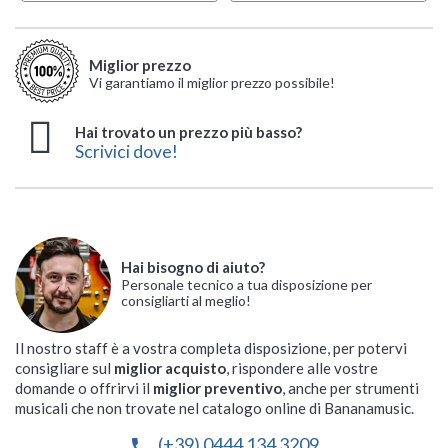
Miglior prezzo
Vi garantiamo il miglior prezzo possibile!
Hai trovato un prezzo più basso?
Scrivici dove!
Hai bisogno di aiuto?
Personale tecnico a tua disposizione per
consigliarti al meglio!
Il nostro staff è a vostra completa disposizione, per potervi
consigliare sul
miglior acquisto
, rispondere alle vostre
domande o offrirvi il
miglior preventivo
, anche per strumenti
musicali che non trovate nel catalogo online di Bananamusic.
(+39) 0444 134 3209
phone