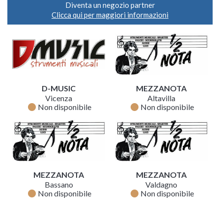
Diventa un negozio partner
Clicca qui per maggiori informazioni
D-MUSIC
MEZZANOTA
Vicenza
Altavilla
fiber_manual_record
fiber_manual_record
Non disponibile
Non disponibile
MEZZANOTA
MEZZANOTA
Bassano
Valdagno
fiber_manual_record
fiber_manual_record
Non disponibile
Non disponibile