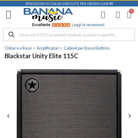
SPEDIZIONI IN ITALIA GRATUITE PER ORDINI DA
€ 99
Eccellente
Leggi le recensioni
Chitarre e Bassi
Amplificatori
Cabinet per Basso Elettrico
Blackstar Unity Elite 115C

