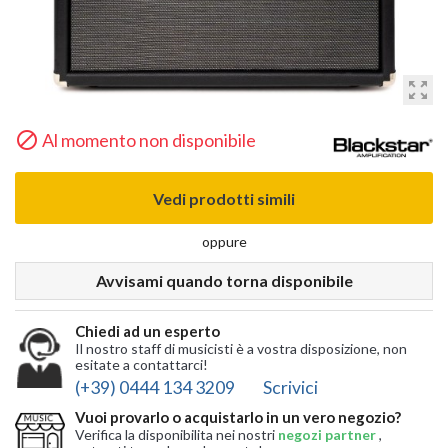
zoom_out_map

Al momento non disponibile
Vedi prodotti simili
oppure
Avvisami quando torna disponibile
Chiedi ad un esperto
Il nostro staff di musicisti è a vostra disposizione, non
esitate a contattarci!
(+39) 0444 134 3209
Scrivici
Vuoi provarlo o acquistarlo in un vero negozio?
Verifica la disponibilita nei nostri
negozi partner
,