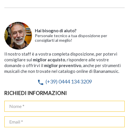
Hai bisogno di aiuto?
Personale tecnico a tua disposizione per
consigliarti al meglio!
Il nostro staff è a vostra completa disposizione, per potervi
consigliare sul
miglior acquisto
, rispondere alle vostre
domande o offrirvi il
miglior preventivo
, anche per strumenti
musicali che non trovate nel catalogo online di Bananamusic.
(+39) 0444 134 3209
phone
RICHIEDI INFORMAZIONI