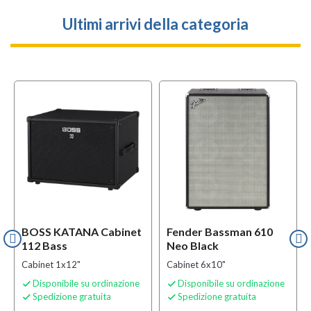
Ultimi arrivi della categoria
l
OFFERTA
i
B-STOCK
BOSS KATANA Cabinet
Fender Bassman 610
112 Bass
Neo Black
Cabinet 1x12"
Cabinet 6x10"
Disponibile su ordinazione
Disponibile su ordinazione


Spedizione gratuita
Spedizione gratuita

