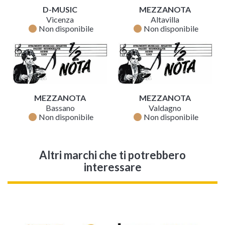
D-MUSIC
MEZZANOTA
Vicenza
Altavilla
fiber_manual_record
fiber_manual_record
Non disponibile
Non disponibile
MEZZANOTA
MEZZANOTA
Bassano
Valdagno
fiber_manual_record
fiber_manual_record
Non disponibile
Non disponibile
Altri marchi che ti potrebbero
interessare