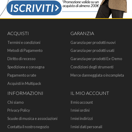
ACQUISTI
GARANZIA
Termini e condizioni
Garanzia per prodotti nuovi
Metodi di Pagamento
Garanzia per prodotti usati
Diritto di recesso
Garanzia per prodotti Ex-Demo
Spedizione e consegna
Condizioni degli strumenti
Pagamento a rate
Merce danneggiata o incompleta
Acquisti in Multipack
INFORMAZIONI
IL MIO ACCOUNT
Chi siamo
Il mio account
Privacy Policy
I miei ordini
Scuole di musica e associazioni
I miei indirizzi
Contatta il nostro negozio
I miei dati personali