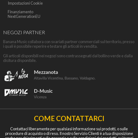
Impostazioni Cookie
Finanziamento
NextGenerationEU
NEGOZI PARTNER
Banana Music collabora con svariati partner commerciali sul territorio, presso
i quali è possibile reperire e testare gli articoli in vendita.
Gli articoli disponibili nei negozi sono contrassegnati dal bollino verde e dalla
dicitura disponibile.
COME CONTATTARCI
Contattaci liberamente per qualsiasi informazione sui prodotti, o sulle
procedure di acquisto o di reso. Il nostro Servizio Clienti è a tua disposizione
anche per chiarimenti sulla garanzia e sulle condizioni dei prodotti, sui tempi