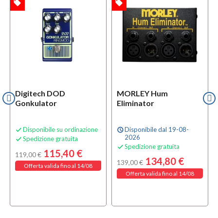
local_offer
local_offer
l
TA
OFFERTA
OFFERTA
Digitech DOD
MORLEY Hum
Gonkulator
Eliminator
Disponibile su ordinazione
Disponibile dal 19-08-

schedule
2026
Spedizione gratuita

Spedizione gratuita

115,40 €
119,00 €
134,80 €
139,00 €
Offerta valida fino al 14/08
Offerta valida fino al 14/08