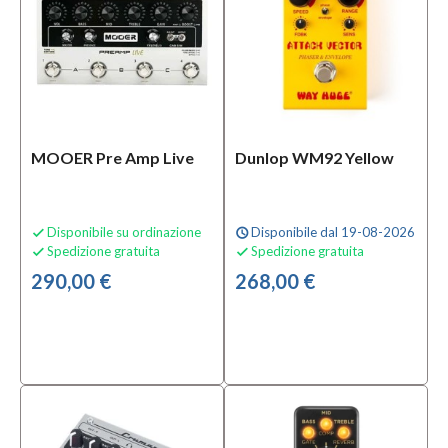
Serie
Pedals
(3)
TONEX
(2)
MOOER Pre Amp Live
Dunlop WM92 Yellow
Mini Core
Series
Stompboxes
(1)
Disponibile su ordinazione
Disponibile dal 19-08-2026

schedule
Spedizione gratuita
Spedizione gratuita


MOSTRA
290,00 €
268,00 €
TUTTI
Solo
prodotti
In
offerta
Si
(6)