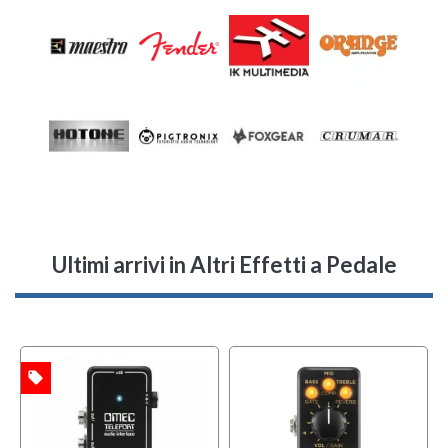
Ultimi arrivi
in Altri Effetti a Pedale
local_offer
TA