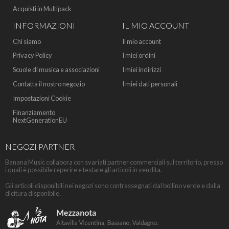
Acquisti in Multipack
INFORMAZIONI
IL MIO ACCOUNT
Chi siamo
Il mio account
Privacy Policy
I miei ordini
Scuole di musica e associazioni
I miei indirizzi
Contatta il nostro negozio
I miei dati personali
Impostazioni Cookie
Finanziamento
NextGenerationEU
NEGOZI PARTNER
Banana Music collabora con svariati partner commerciali sul territorio, presso
i quali è possibile reperire e testare gli articoli in vendita.
Gli articoli disponibili nei negozi sono contrassegnati dal bollino verde e dalla
dicitura disponibile.