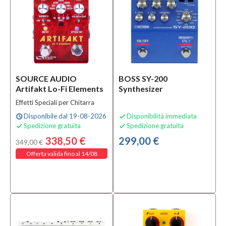
Colore
Bianco
(3)
Blu
(2)
Giallo
SOURCE AUDIO
BOSS SY-200
(1)
Artifakt Lo-Fi Elements
Synthesizer
Effetti Speciali per Chitarra
MOSTRA
TUTTI
Disponibile dal 19-08-2026
Disponibilità immediata
schedule

Spedizione gratuita
Spedizione gratuita


Materiale
338,50 €
299,00 €
349,00 €
Offerta valida fino al 14/08
Alluminium
Plated
Steel
(1)
Metallo
(2)
Plastica
(2)