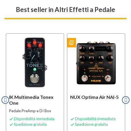
Best seller
in Altri Effetti a Pedale
filter_3
BUNDLES
IK Multimedia Tonex
NUX Optima Air NAI-5
One
Pedale PreAmp e DI Box
Disponibilità immediata
Disponibilità immediata


Spedizione gratuita
Spedizione gratuita

