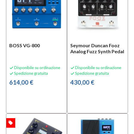
Marchio
Backvox
Straps
(1)
BOSS
BOSS VG-800
Seymour Duncan Fooz
(10)
Analog Fuzz Synth Pedal
Crumar
(1)
Disponibile su ordinazione
Disponibile su ordinazione


MOSTRA
Spedizione gratuita
Spedizione gratuita


TUTTI
614,00 €
430,00 €
Tipologia
Alimentatore
per Effetti
(1)
Effetti
local_offer
TA
Speciali
per