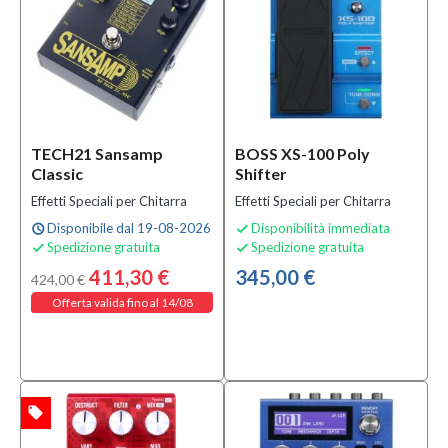
Chitarra
(9)
Effetto
Ring
Modulator
(1)
TECH21 Sansamp
BOSS XS-100 Poly
MOSTRA
Classic
Shifter
TUTTI
Effetti Speciali per Chitarra
Effetti Speciali per Chitarra
Condizione
Disponibile dal 19-08-2026
Disponibilità immediata
schedule

Spedizione gratuita
Spedizione gratuita


Nuovo
411,30 €
345,00 €
(73)
424,00 €
Offerta valida fino al 14/08
Prezzo
45,00 €
-
local_offer
TA
630,00 €