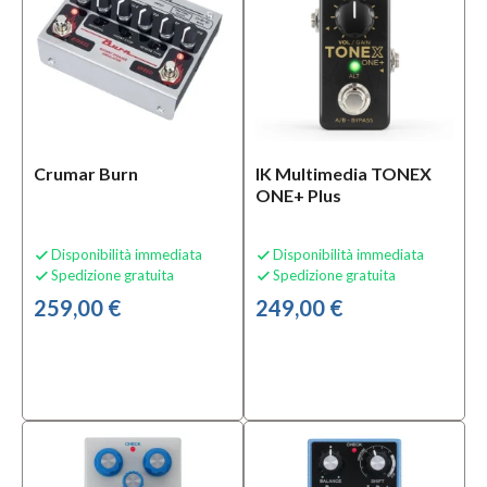
Solo
prodotti
disponibili
Si
(35)
Crumar Burn
IK Multimedia TONEX
ONE+ Plus
Speciali
Bananamusic
Disponibilità immediata
Disponibilità immediata


Novità
Spedizione gratuita
Spedizione gratuita


(1)
259,00 €
249,00 €