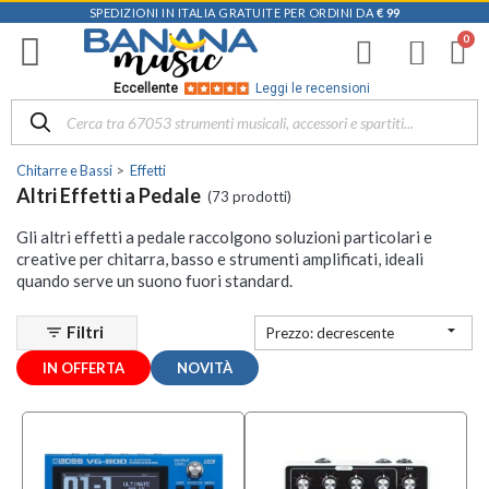
SPEDIZIONI IN ITALIA GRATUITE PER ORDINI DA
€ 99
Filtra
i
risultati
×
Eccellente
Leggi le recensioni
Disponibile
in
Chitarre e Bassi
Effetti
Negozio
Altri Effetti a Pedale
(73 prodotti)
D-
Gli altri effetti a pedale raccolgono soluzioni particolari e
Music |
creative per chitarra, basso e strumenti amplificati, ideali
Vicenza
quando serve un suono fuori standard.
(8)
Mezzanota

Filtri
filter_list
| Altavilla
Prezzo: decrescente
Vicentina
IN OFFERTA
NOVITÀ
(8)
Mezzanota
| Bassano
del Grappa
(4)