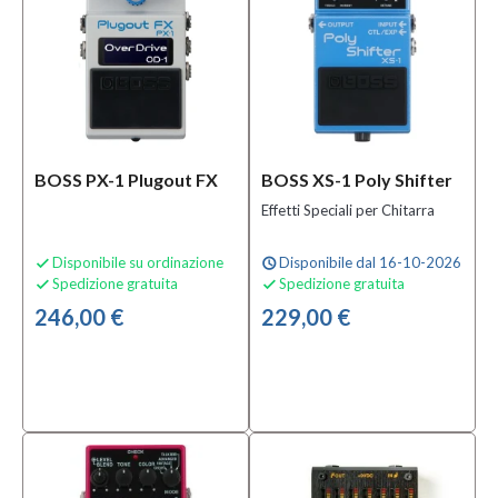
BOSS PX-1 Plugout FX
BOSS XS-1 Poly Shifter
Effetti Speciali per Chitarra
Disponibile su ordinazione
Disponibile dal 16-10-2026

schedule
Spedizione gratuita
Spedizione gratuita


246,00 €
229,00 €