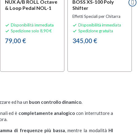
NUX A/B ROLL Octave
BOSS XS-100 Poly
& Loop Pedal NOL-1
Shifter
Effetti Speciali per Chitarra
Disponibilità immediata
Disponibilità immediata


Spedizione solo 8,90 €
Spedizione gratuita


79,00 €
345,00 €
izzare ed ha un
buon controllo dinamico
.
onali ed è
completamente analogico
con interruttore a
ora.
a gamma di frequenze più bassa
, mentre la modalità
HI