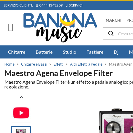
SERVIZIO CLIENTI:
0444 1343209
SCRIVICI
MARCHI
PR
Chitarre
Batterie
Studio
Tastiere
Dj
M
Home
Chitarre e Bassi
Effetti
Altri Effetti a Pedale
Maestro Agena
Maestro Agena Envelope Filter
Maestro Agena Envelope Filter è un effetto a pedale analogico per c
regolazione.
