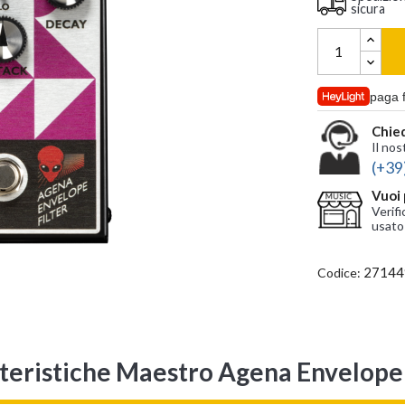
sicura
paga 
Chied
Il nos
(+39
Vuoi 
Verifi
usato
27144
Codice:
teristiche Maestro Agena Envelope 