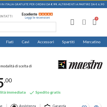
 IN ITALIA GRATUITE PER ORDINI DA
€ 99
, ALTRIMENTI A PARTIRE DA € 6,90
Eccellente
ONTATTI
Leggi le recensioni
Fiati
Cavi
Accessori
Spartiti
Mercatino
modalità di scelta di
5
,00

lità immediata
Spedito gratis
ne
Assistenza
Garanzia