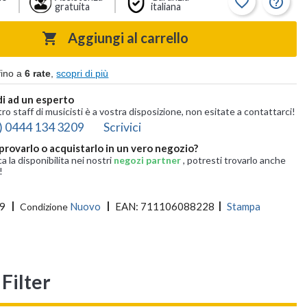
favorite_border
help_outline
gratuita
italiana
Aggiungi al carrello

fino a
6 rate
,
scopri di più
i ad un esperto
tro staff di musicisti è a vostra disposizione, non esitate a contattarci!
) 0444 134 3209
Scrivici
provarlo o acquistarlo in un vero negozio?
ca la disponibilita nei nostri
negozi partner
, potresti trovarlo anche
!
9
Nuovo
EAN:
711106088228
Stampa
Condizione
Filter