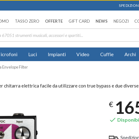
SPEDIZIONI
OMO
TASSO ZERO
OFFERTE
GIFT CARD
NEWS
NEGOZI
C
icrofoni
Luci
Impianti
Video
Cuffie
Archi
 Envelope Filter
hitarra elettrica facile da utilizzare con true bypass e due diverse 
16
€

Disponibi
Spedizio