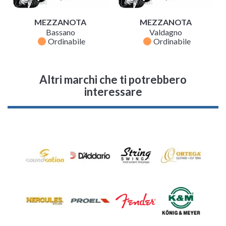
MEZZANOTA
MEZZANOTA
Bassano
Valdagno
fiber_manual_record
fiber_manual_record
Ordinabile
Ordinabile
Altri marchi che ti potrebbero
interessare