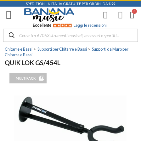
SPEDIZIONI IN ITALIA GRATUITE PER ORDINI DA
€ 99
Eccellente
Leggi le recensioni
Chitarre e Bassi
Supporti per Chitarre e Bassi
Supporti da Muro per
Chitarre e Bassi
QUIK LOK GS/454L
filter_3
MULTIPACK