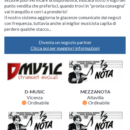
sezione puoi verificare la disponibilità, indicata sotto il logo del
punto vendita che preferisci, quando trovi in “pronta consegna”
vai tranquillo e corri a prenderlo!
Il nostro sistema aggiorna le giacenze comunicate dai negozi
con frequenza, tuttavia anche al miglior musicista capita di
perdere qualche stacco...
Diventa un negozio partner
Clicca qui per maggiori informazioni
D-MUSIC
MEZZANOTA
Vicenza
Altavilla
fiber_manual_record
fiber_manual_record
Ordinabile
Ordinabile