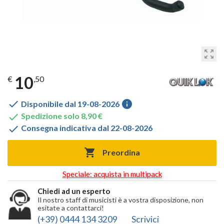
zoom_out_map
10
€
,50

info
Disponibile dal 19-08-2026

Spedizione solo 8,90 €

Consegna indicativa dal 22-08-2026

Preordina
Speciale: acquista in multipack
Chiedi ad un esperto
Il nostro staff di musicisti è a vostra disposizione, non
esitate a contattarci!
(+39) 0444 134 3209
Scrivici