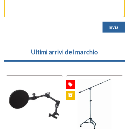
Ultimi arrivi del marchio
local_offer
OFFERTA
inventory
B-STOCK