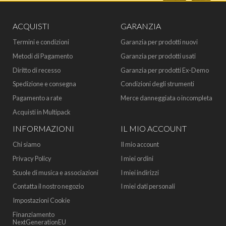
ACQUISTI
GARANZIA
Termini e condizioni
Garanzia per prodotti nuovi
Metodi di Pagamento
Garanzia per prodotti usati
Diritto di recesso
Garanzia per prodotti Ex-Demo
Spedizione e consegna
Condizioni degli strumenti
Pagamento a rate
Merce danneggiata o incompleta
Acquisti in Multipack
INFORMAZIONI
IL MIO ACCOUNT
Chi siamo
Il mio account
Privacy Policy
I miei ordini
Scuole di musica e associazioni
I miei indirizzi
Contatta il nostro negozio
I miei dati personali
Impostazioni Cookie
Finanziamento
NextGenerationEU