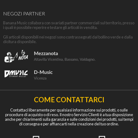
NEGOZI PARTNER
Banana Music collabora con svariati partner commerciali sul territorio, presso
i quali è possibile reperire e testare gli articoli in vendita.
Gli articoli disponibili nei negozi sono contrassegnati dal bollino verde e dalla
dicitura disponibile.
COME CONTATTARCI
Contattaci liberamente per qualsiasi informazione sui prodotti, o sulle
procedure di acquisto o di reso. Il nostro Servizio Clienti è a tua disposizione
anche per chiarimenti sulla garanzia e sulle condizioni dei prodotti, sui tempi
di consegna e per affiancarti nella creazione del tuo ordine.