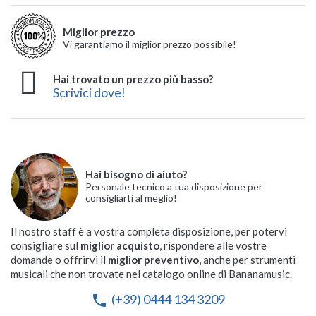
Volkstänze: Für Klavier
Vol.1
Arpeggi A Una E
1
Musigatto Livello
Difficoltà Per
Hervé-Poulliard
Livello Preparatorio
Edna-Mae Burnam
Pianoforte Vol. 2
Quattro Ottave
Preparatorio
Pianoforte
Bastien
Miglior prezzo
Disponibilità immediata
Disponibilità immediata
Disponibilità immediata
Disponibilità immediata
Disponibilità immediata
Disponibilità immediata






Vi garantiamo il miglior prezzo possibile!
Disponibilità immediata
Disponibilità immediata
Disponibilità immediata
Disponibilità immediata




Spedizione solo 6,90 €
Spedizione solo 6,90 €
Spedizione solo 6,90 €
Spedizione solo 6,90 €
Spedizione solo 6,90 €
Spedizione solo 6,90 €






Spedizione solo 6,90 €
Spedizione solo 6,90 €
Spedizione solo 6,90 €
Spedizione solo 6,90 €




16,00 €
18,50 €
18,00 €
23,50 €
10,90 €
14,50 €
Hai trovato un prezzo più basso?
14,50 €
19,50 €
15,50 €
13,50 €
Scrivici dove!
Hai bisogno di aiuto?
Personale tecnico a tua disposizione per
consigliarti al meglio!
Il nostro staff è a vostra completa disposizione, per potervi
consigliare sul
miglior acquisto
, rispondere alle vostre
domande o offrirvi il
miglior preventivo
, anche per strumenti
musicali che non trovate nel catalogo online di Bananamusic.
(+39) 0444 134 3209
phone