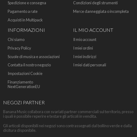
Spedizione e consegna
Condizioni degli strumenti
Pagamento a rate
Merce danneggiata o incompleta
Acquisti in Multipack
INFORMAZIONI
IL MIO ACCOUNT
Chi siamo
Il mio account
Privacy Policy
I miei ordini
Scuole di musica e associazioni
I miei indirizzi
Contatta il nostro negozio
I miei dati personali
Impostazioni Cookie
Finanziamento
NextGenerationEU
NEGOZI PARTNER
Banana Music collabora con svariati partner commerciali sul territorio, presso
i quali è possibile reperire e testare gli articoli in vendita.
Gli articoli disponibili nei negozi sono contrassegnati dal bollino verde e dalla
dicitura disponibile.