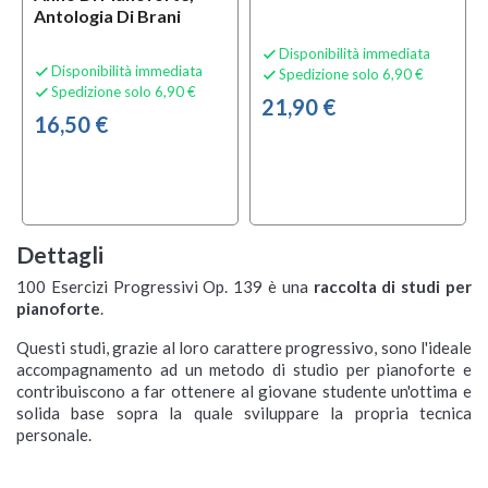
Antologia Di Brani
Disponibilità immediata

Disponibilità immediata

Spedizione solo 6,90 €

Spedizione solo 6,90 €

21,90 €
16,50 €
Dettagli
100 Esercizi Progressivi Op. 139 è una
raccolta di studi per
pianoforte
.
Questi studi, grazie al loro carattere progressivo, sono l'ideale
accompagnamento ad un metodo di studio per pianoforte e
contribuiscono a far ottenere al giovane studente un'ottima e
solida base sopra la quale sviluppare la propria tecnica
personale.
Rumänische
Bartok For Children
Elena Ballario Scale E
Der Praktische Czerny
Vacca Maria - Il
Pozzoli Studi Di Media
101 Premieres Etudes
Celebri Canti Natalizi
Una Dozzina Al Giorno
Corso Tutto In Uno