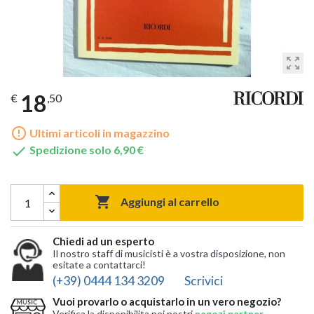
zoom_out_map
18
€
,50
error_outline
Ultimi articoli in magazzino

Spedizione solo 6,90 €

Aggiungi al carrello
Chiedi ad un esperto
Il nostro staff di musicisti è a vostra disposizione, non
esitate a contattarci!
(+39) 0444 134 3209
Scrivici
Vuoi provarlo o acquistarlo in un vero negozio?
Verifica la disponibilita nei nostri
negozi partner
,