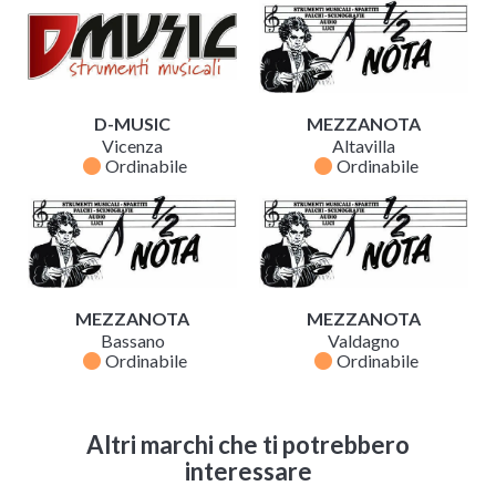
D-MUSIC
MEZZANOTA
Vicenza
Altavilla
fiber_manual_record
fiber_manual_record
Ordinabile
Ordinabile
MEZZANOTA
MEZZANOTA
Bassano
Valdagno
fiber_manual_record
fiber_manual_record
Ordinabile
Ordinabile
Altri marchi che ti potrebbero
interessare