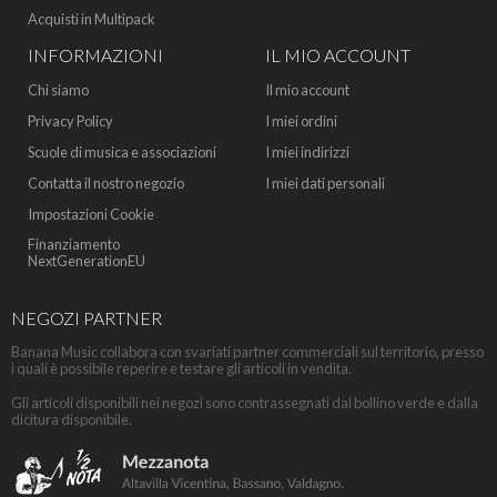
Acquisti in Multipack
INFORMAZIONI
IL MIO ACCOUNT
Chi siamo
Il mio account
Privacy Policy
I miei ordini
Scuole di musica e associazioni
I miei indirizzi
Contatta il nostro negozio
I miei dati personali
Impostazioni Cookie
Finanziamento
NextGenerationEU
NEGOZI PARTNER
Banana Music collabora con svariati partner commerciali sul territorio, presso
i quali è possibile reperire e testare gli articoli in vendita.
Gli articoli disponibili nei negozi sono contrassegnati dal bollino verde e dalla
dicitura disponibile.