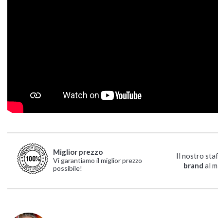
Miglior prezzo
Il nostro sta
Vi garantiamo il miglior prezzo
brand
al m
possibile!