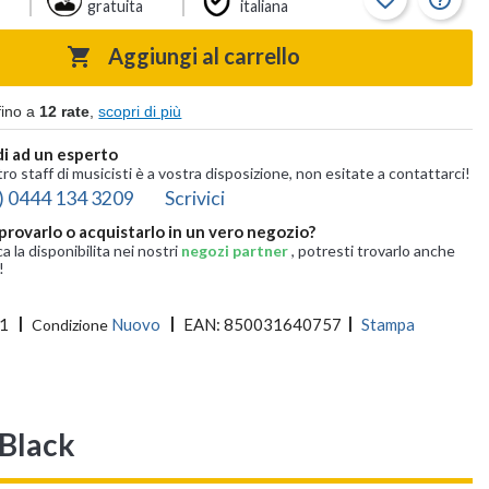
gratuita
italiana
Aggiungi al carrello

fino a
12 rate
,
scopri di più
i ad un esperto
tro staff di musicisti è a vostra disposizione, non esitate a contattarci!
) 0444 134 3209
Scrivici
provarlo o acquistarlo in un vero negozio?
ca la disponibilita nei nostri
negozi partner
, potresti trovarlo anche
!
1
Nuovo
EAN:
850031640757
Stampa
Condizione
Black