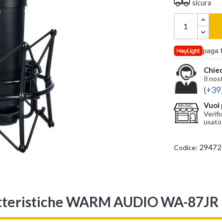
sicura
paga 
Chied
Il nos
(+39
Vuoi 
Verifi
usato
29472
Codice:
tteristiche WARM AUDIO WA-87JR 