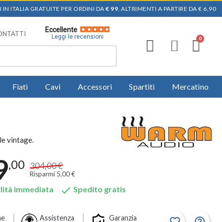
 IN ITALIA GRATUITE PER ORDINI DA
€ 99
, ALTRIMENTI A PARTIRE DA € 6,90
Eccellente
ONTATTI
Leggi le recensioni
Fiati
Cavi
Accessori
Spartiti
Mercatino
le vintage.
9
,00
304,00 €
Risparmi 5,00 €

lità immediata
Spedito gratis
ne
Assistenza
Garanzia
favorite_border
help_outline