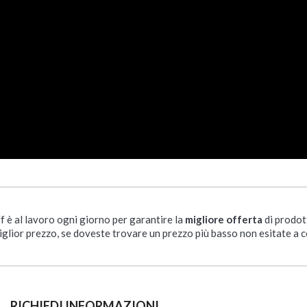
ff è al lavoro ogni giorno per garantire la
migliore offerta
di prodot
iglior prezzo, se doveste trovare un prezzo più basso non esitate a c
RICHIEDI INFORMAZIONI