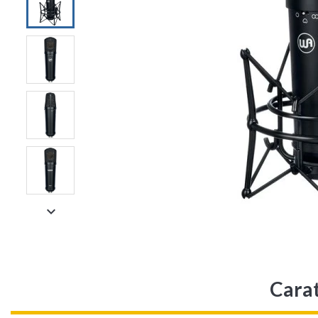

Cara