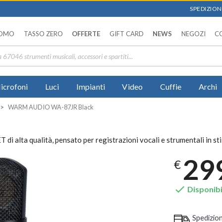
SPEDIZIONI
OMO
TASSO ZERO
OFFERTE
GIFT CARD
NEWS
NEGOZI
C
icrofoni
Luci
Impianti
Video
Cuffie
Archi
WARM AUDIO WA-87JR Black
lta qualità, pensato per registrazioni vocali e strumentali in sti
29
€

Disponibi
Spedizio