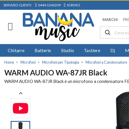
SERVIZIO CLIENTI:
0444 1343209
SCRIVICI
MARCHI
PR
Chitarre
Batterie
Studio
Tastiere
Dj
M
Home
Microfoni
Microfoni per Tipologia
Microfoni a Condensatore
WARM AUDIO WA-87JR Black
WARM AUDIO WA-87JR Black è un microfono a condensatore FET di a
