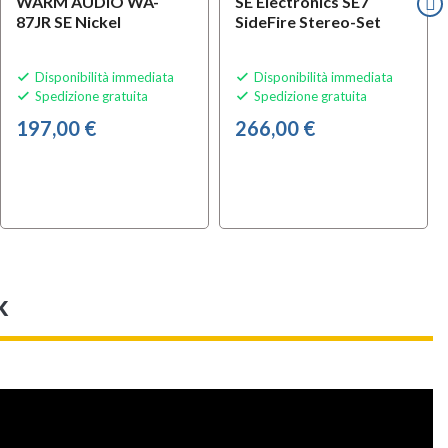
WARM AUDIO WA-
SE Electronics SE7
87JR SE Nickel
SideFire Stereo-Set
Disponibilità immediata
Disponibilità immediata


Spedizione gratuita
Spedizione gratuita


197,00 €
266,00 €
k