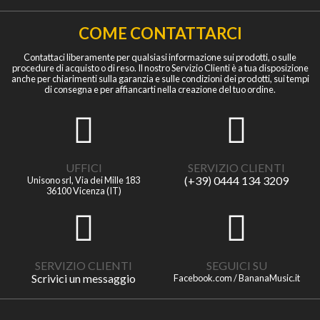
COME CONTATTARCI
Contattaci liberamente per qualsiasi informazione sui prodotti, o sulle
procedure di acquisto o di reso. Il nostro Servizio Clienti è a tua disposizione
anche per chiarimenti sulla garanzia e sulle condizioni dei prodotti, sui tempi
di consegna e per affiancarti nella creazione del tuo ordine.
UFFICI
SERVIZIO CLIENTI
(+39) 0444 134 3209
Unisono srl, Via dei Mille 183
36100 Vicenza (IT)
SERVIZIO CLIENTI
SEGUICI SU
Scrivici un messaggio
Facebook.com / BananaMusic.it