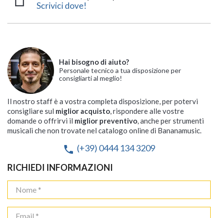
Scrivici dove!
Hai bisogno di aiuto?
Personale tecnico a tua disposizione per
consigliarti al meglio!
Il nostro staff è a vostra completa disposizione, per potervi
consigliare sul
miglior acquisto
, rispondere alle vostre
domande o offrirvi il
miglior preventivo
, anche per strumenti
musicali che non trovate nel catalogo online di Bananamusic.
(+39) 0444 134 3209
phone
RICHIEDI INFORMAZIONI