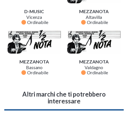
D-MUSIC
MEZZANOTA
Vicenza
Altavilla
fiber_manual_record
fiber_manual_record
Ordinabile
Ordinabile
MEZZANOTA
MEZZANOTA
Bassano
Valdagno
fiber_manual_record
fiber_manual_record
Ordinabile
Ordinabile
Altri marchi che ti potrebbero
interessare