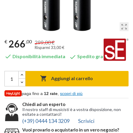
zoom_out_map
266
€
,00
299,00 €
Risparmi 33,00 €


Disponibilità immediata
Spedito gratis

Aggiungi al carrello
paga fino a
12 rate
,
scopri di più
Chiedi ad un esperto
Il nostro staff di musicisti è a vostra disposizione, non
esitate a contattarci!
(+39) 0444 134 3209
Scrivici
Vuoi provarlo o acquistarlo in un vero negozio?