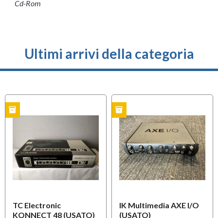
Cd-Rom
Ultimi arrivi della categoria
inventory
inventory
O
USATO
USATO
TC Electronic
IK Multimedia AXE I/O
KONNECT 48 (USATO)
(USATO)