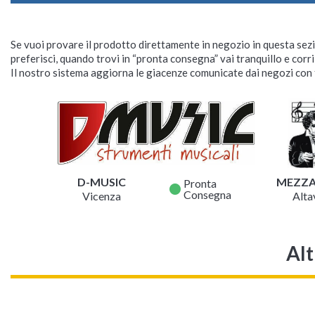
Se vuoi provare il prodotto direttamente in negozio in questa sezio
preferisci, quando trovi in “pronta consegna” vai tranquillo e corr
Il nostro sistema aggiorna le giacenze comunicate dai negozi con f
D-MUSIC
MEZZ
Pronta
fiber_manual_record
Consegna
Vicenza
Altav
Alt