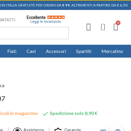
 IN ITALIA GRATUITE PER ORDINI DA
€ 99
, ALTRIMENTI A PARTIRE DA € 6,90
Eccellente
ONTATTI
Leggi le recensioni
Fiati
Cavi
Accessori
Spartiti
Mercatino
ica
07

icoli in magazzino
Spedizione solo 8,90 €
ne
Assistenza
Garanzia