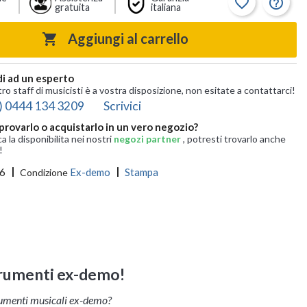
favorite_border
help_outline
gratuita
italiana
Aggiungi al carrello

i ad un esperto
tro staff di musicisti è a vostra disposizione, non esitate a contattarci!
) 0444 134 3209
Scrivici
provarlo o acquistarlo in un vero negozio?
ca la disponibilita nei nostri
negozi partner
, potresti trovarlo anche
!
6
Ex-demo
Stampa
Condizione
trumenti ex-demo!
rumenti musicali ex-demo?