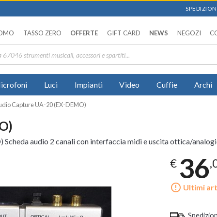
SPEDIZIONI
OMO
TASSO ZERO
OFFERTE
GIFT CARD
NEWS
NEGOZI
C
icrofoni
Luci
Impianti
Video
Cuffie
Archi
Audio Capture UA-20 (EX-DEMO)
O)
cheda audio 2 canali con interfaccia midi e uscita ottica/analog
36
€
,
error_outline
Ultimi art
Spedizio