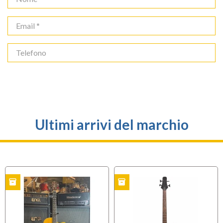
Ultimi arrivi del marchio
inventory
inventory
O
USATO
USATO