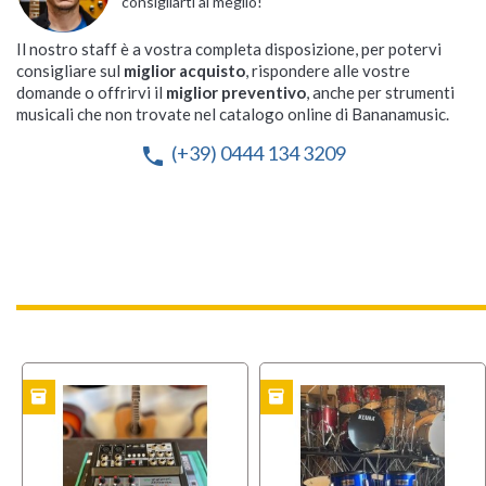
consigliarti al meglio!
Il nostro staff è a vostra completa disposizione, per potervi
consigliare sul
miglior acquisto
, rispondere alle vostre
domande o offrirvi il
miglior preventivo
, anche per strumenti
musicali che non trovate nel catalogo online di Bananamusic.
(+39) 0444 134 3209
phone
inventory
inventory
TO
USATO
USAT