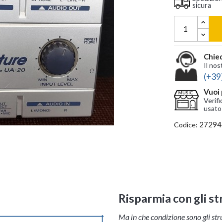
sicura
Chied
Il nos
(+39
Vuoi 
Verifi
usato
27294
Codice:
Risparmia con gli s
Ma in che condizione sono gli st