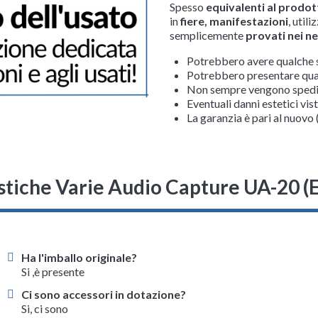
Spesso
equivalenti al prodo
in
fiere, manifestazioni
, utili
semplicemente
provati nei n
Potrebbero avere qualche 
Potrebbero presentare qual
Non sempre vengono spediti
Eventuali danni estetici vis
La garanzia è pari al nuovo 
stiche Varie Audio Capture UA-20
Ha l'imballo originale?
Si ,è presente
Ci sono accessori in dotazione?
Si, ci sono