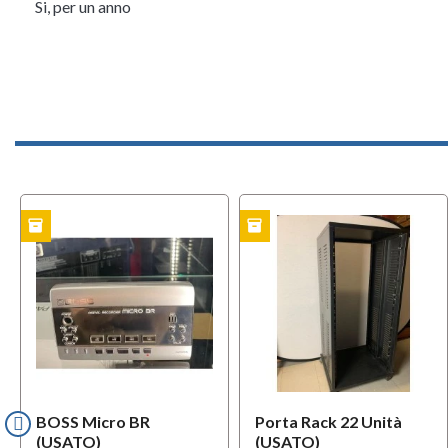
Si, per un anno
inventory
inventory
TO
USATO
USAT
BOSS Micro BR
Porta Rack 22 Unità
(USATO)
(USATO)