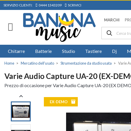
SERVIZIO CLIENTI:
0444 1343209
SCRIVICI
MARCHI
PR
Chitarre
Batterie
Studio
Tastiere
Dj
M
Home
Mercatino dell'usato
Strumentazione da studio usata
Varie 
Varie Audio Capture UA-20 (EX-DEM
Prezzo di occasione per Varie Audio Capture UA-20 (EX DEMO) S

inventory
EX-DEMO