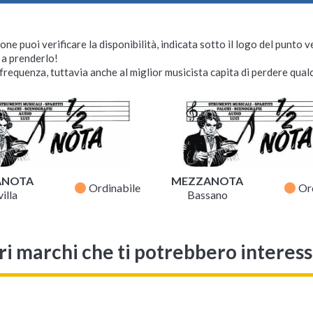
ne puoi verificare la disponibilità, indicata sotto il logo del punto 
i a prenderlo!
requenza, tuttavia anche al miglior musicista capita di perdere qualc
ANOTA
MEZZANOTA
fiber_manual_record
fiber_manual_record
Ordinabile
Or
illa
Bassano
ri marchi che ti potrebbero interes