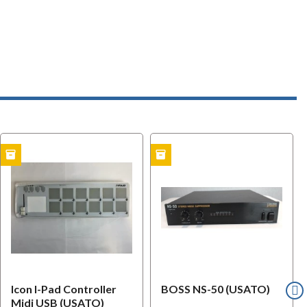
inventory
inventory
l
USATO
OFFERTA
i
USATO
Icon I-Pad Controller
BOSS NS-50 (USATO)
Midi USB (USATO)