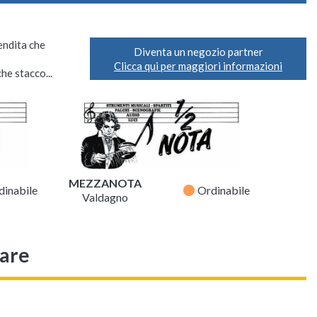
vendita che
Diventa un negozio partner
Clicca qui per maggiori informazioni
he stacco...
MEZZANOTA
fiber_manual_record
dinabile
Ordinabile
Valdagno
sare