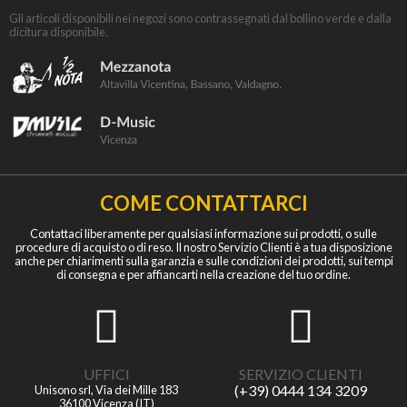
Gli articoli disponibili nei negozi sono contrassegnati dal bollino verde e dalla
dicitura disponibile.
COME CONTATTARCI
Contattaci liberamente per qualsiasi informazione sui prodotti, o sulle
procedure di acquisto o di reso. Il nostro Servizio Clienti è a tua disposizione
anche per chiarimenti sulla garanzia e sulle condizioni dei prodotti, sui tempi
di consegna e per affiancarti nella creazione del tuo ordine.
UFFICI
SERVIZIO CLIENTI
(+39) 0444 134 3209
Unisono srl, Via dei Mille 183
36100 Vicenza (IT)