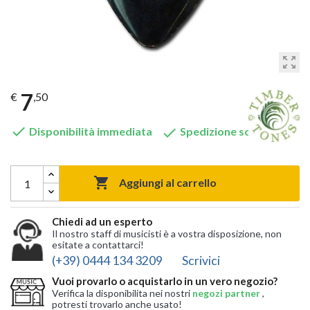
zoom_out_map
7
€
,50


Disponibilità immediata
Spedizione solo 8,90 €

Aggiungi al carrello
Chiedi ad un esperto
Il nostro staff di musicisti è a vostra disposizione, non
esitate a contattarci!
(+39) 0444 134 3209
Scrivici
Vuoi provarlo o acquistarlo in un vero negozio?
Verifica la disponibilita nei nostri
negozi partner
,
potresti trovarlo anche usato!