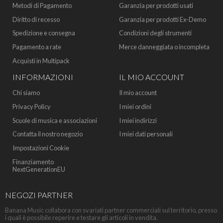
Metodi di Pagamento
Garanzia per prodotti usati
Diritto di recesso
Garanzia per prodotti Ex-Demo
Spedizione e consegna
Condizioni degli strumenti
Pagamento a rate
Merce danneggiata o incompleta
Acquisti in Multipack
INFORMAZIONI
IL MIO ACCOUNT
Chi siamo
Il mio account
Privacy Policy
I miei ordini
Scuole di musica e associazioni
I miei indirizzi
Contatta il nostro negozio
I miei dati personali
Impostazioni Cookie
Finanziamento
NextGenerationEU
NEGOZI PARTNER
Banana Music collabora con svariati partner commerciali sul territorio, presso
i quali è possibile reperire e testare gli articoli in vendita.