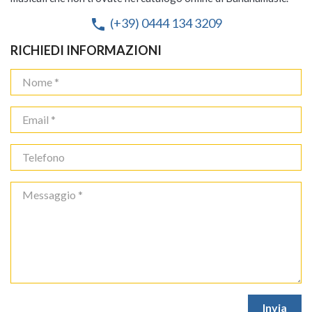
(+39) 0444 134 3209
phone
RICHIEDI INFORMAZIONI