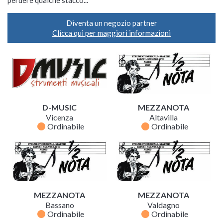
perdere qualche stacco...
Diventa un negozio partner
Clicca qui per maggiori informazioni
D-MUSIC
MEZZANOTA
Vicenza
Altavilla
fiber_manual_record
fiber_manual_record
Ordinabile
Ordinabile
MEZZANOTA
MEZZANOTA
Bassano
Valdagno
fiber_manual_record
fiber_manual_record
Ordinabile
Ordinabile