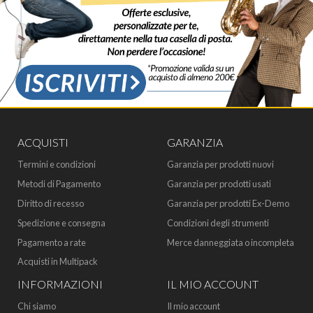
ACQUISTI
GARANZIA
Termini e condizioni
Garanzia per prodotti nuovi
Metodi di Pagamento
Garanzia per prodotti usati
Diritto di recesso
Garanzia per prodotti Ex-Demo
Spedizione e consegna
Condizioni degli strumenti
Pagamento a rate
Merce danneggiata o incompleta
Acquisti in Multipack
INFORMAZIONI
IL MIO ACCOUNT
Chi siamo
Il mio account