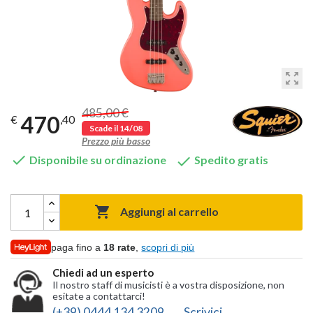
zoom_out_map
485,00 €
470
€
,40
Scade il 14/08
Prezzo più basso


Disponibile su ordinazione
Spedito gratis

Aggiungi al carrello
paga fino a
18 rate
,
scopri di più
Chiedi ad un esperto
Il nostro staff di musicisti è a vostra disposizione, non
esitate a contattarci!
(+39) 0444 134 3209
Scrivici