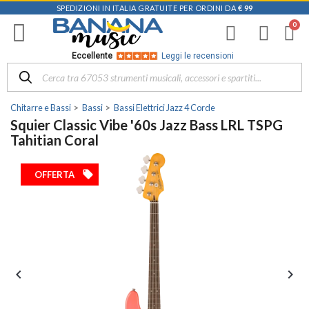
SPEDIZIONI IN ITALIA GRATUITE PER ORDINI DA
€ 99
Eccellente
Leggi le recensioni
Chitarre e Bassi
Bassi
Bassi Elettrici Jazz 4 Corde
Squier Classic Vibe '60s Jazz Bass LRL TSPG
Tahitian Coral
local_offer
OFFERTA

