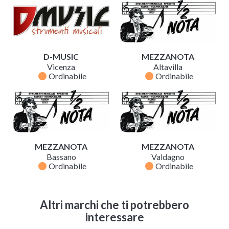
D-MUSIC
MEZZANOTA
Vicenza
Altavilla
fiber_manual_record
fiber_manual_record
Ordinabile
Ordinabile
MEZZANOTA
MEZZANOTA
Bassano
Valdagno
fiber_manual_record
fiber_manual_record
Ordinabile
Ordinabile
Altri marchi che ti potrebbero
interessare