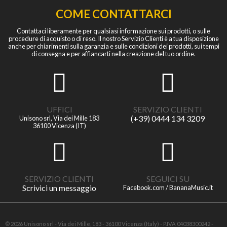
COME CONTATTARCI
Contattaci liberamente per qualsiasi informazione sui prodotti, o sulle
procedure di acquisto o di reso. Il nostro Servizio Clienti è a tua disposizione
anche per chiarimenti sulla garanzia e sulle condizioni dei prodotti, sui tempi
di consegna e per affiancarti nella creazione del tuo ordine.
UFFICI
SERVIZIO CLIENTI
(+39) 0444 134 3209
Unisono srl, Via dei Mille 183
36100 Vicenza (IT)
SERVIZIO CLIENTI
SEGUICI SU
Scrivici un messaggio
Facebook.com / BananaMusic.it
© 2026 Unisono srl - Via dei Mille, 183 - 36100 Vicenza (Italy) - P.IVA 04038300242 -