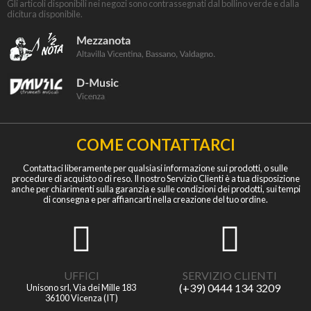
Gli articoli disponibili nei negozi sono contrassegnati dal bollino verde e dalla
dicitura disponibile.
COME CONTATTARCI
Contattaci liberamente per qualsiasi informazione sui prodotti, o sulle
procedure di acquisto o di reso. Il nostro Servizio Clienti è a tua disposizione
anche per chiarimenti sulla garanzia e sulle condizioni dei prodotti, sui tempi
di consegna e per affiancarti nella creazione del tuo ordine.
UFFICI
SERVIZIO CLIENTI
(+39) 0444 134 3209
Unisono srl, Via dei Mille 183
36100 Vicenza (IT)