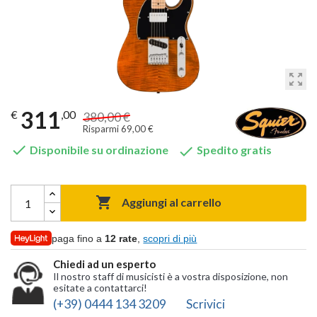
zoom_out_map
311
€
,00
380,00 €
Risparmi 69,00 €


Disponibile su ordinazione
Spedito gratis

Aggiungi al carrello
paga fino a
12 rate
,
scopri di più
Chiedi ad un esperto
Il nostro staff di musicisti è a vostra disposizione, non
esitate a contattarci!
(+39) 0444 134 3209
Scrivici