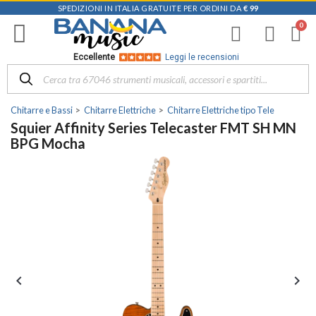
SPEDIZIONI IN ITALIA GRATUITE PER ORDINI DA
€ 99
Eccellente
Leggi le recensioni
Chitarre e Bassi
Chitarre Elettriche
Chitarre Elettriche tipo Tele
Squier Affinity Series Telecaster FMT SH MN
BPG Mocha

