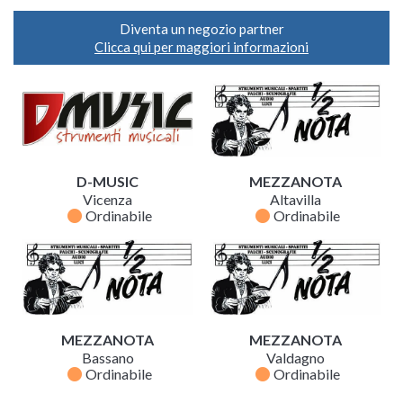
Diventa un negozio partner
Clicca qui per maggiori informazioni
D-MUSIC
MEZZANOTA
Vicenza
Altavilla
fiber_manual_record
fiber_manual_record
Ordinabile
Ordinabile
MEZZANOTA
MEZZANOTA
Bassano
Valdagno
fiber_manual_record
fiber_manual_record
Ordinabile
Ordinabile