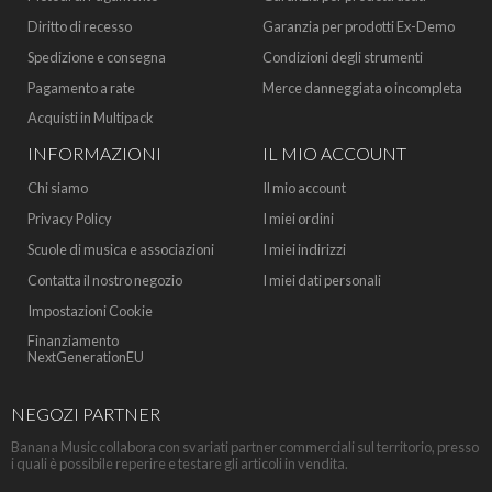
Diritto di recesso
Garanzia per prodotti Ex-Demo
Spedizione e consegna
Condizioni degli strumenti
Pagamento a rate
Merce danneggiata o incompleta
Acquisti in Multipack
INFORMAZIONI
IL MIO ACCOUNT
Chi siamo
Il mio account
Privacy Policy
I miei ordini
Scuole di musica e associazioni
I miei indirizzi
Contatta il nostro negozio
I miei dati personali
Impostazioni Cookie
Finanziamento
NextGenerationEU
NEGOZI PARTNER
Banana Music collabora con svariati partner commerciali sul territorio, presso
i quali è possibile reperire e testare gli articoli in vendita.