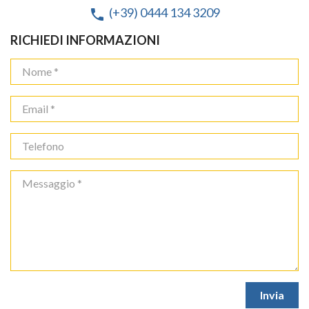
(+39) 0444 134 3209
phone
RICHIEDI INFORMAZIONI