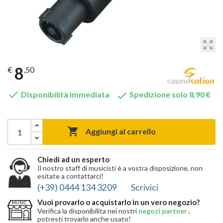
zoom_out_map
8
€
,50


Disponibilità immediata
Spedizione solo 8,90 €

Aggiungi al carrello
Chiedi ad un esperto
Il nostro staff di musicisti è a vostra disposizione, non
esitate a contattarci!
(+39) 0444 134 3209
Scrivici
Vuoi provarlo o acquistarlo in un vero negozio?
Verifica la disponibilita nei nostri
negozi partner
,
potresti trovarlo anche usato!