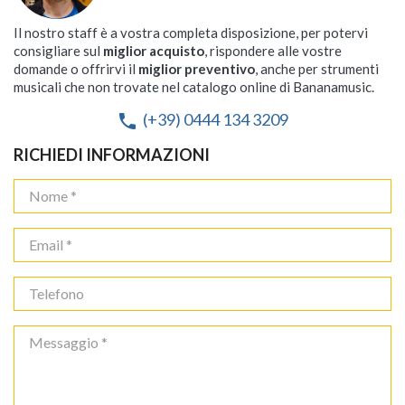
Il nostro staff è a vostra completa disposizione, per potervi
consigliare sul
miglior acquisto
, rispondere alle vostre
domande o offrirvi il
miglior preventivo
, anche per strumenti
musicali che non trovate nel catalogo online di Bananamusic.
(+39) 0444 134 3209
phone
RICHIEDI INFORMAZIONI