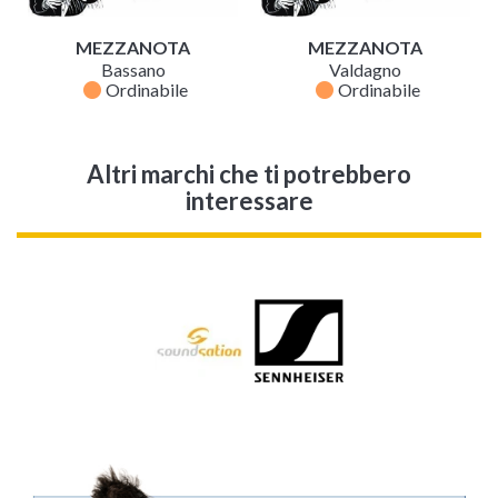
MEZZANOTA
MEZZANOTA
Bassano
Valdagno
fiber_manual_record
fiber_manual_record
Ordinabile
Ordinabile
Altri marchi che ti potrebbero
interessare