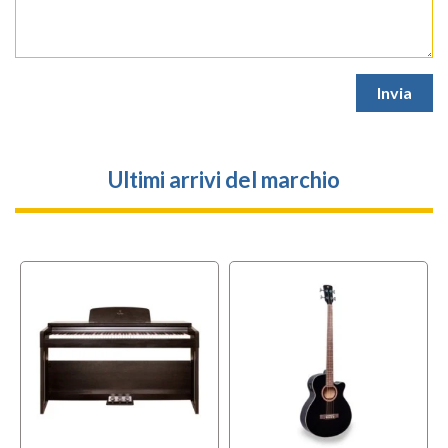
Ultimi arrivi del marchio
l
OFFERTA
f
BUNDLES