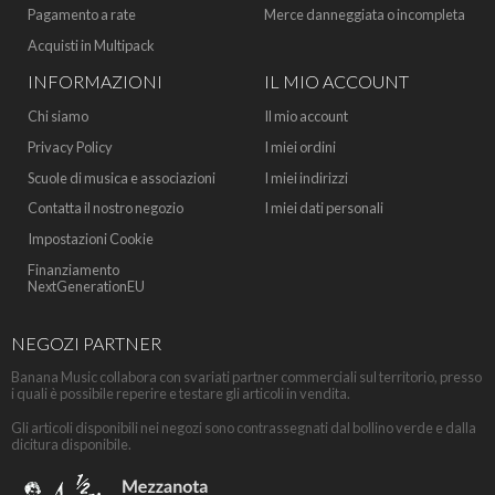
Pagamento a rate
Merce danneggiata o incompleta
Acquisti in Multipack
INFORMAZIONI
IL MIO ACCOUNT
Chi siamo
Il mio account
Privacy Policy
I miei ordini
Scuole di musica e associazioni
I miei indirizzi
Contatta il nostro negozio
I miei dati personali
Impostazioni Cookie
Finanziamento
NextGenerationEU
NEGOZI PARTNER
Banana Music collabora con svariati partner commerciali sul territorio, presso
i quali è possibile reperire e testare gli articoli in vendita.
Gli articoli disponibili nei negozi sono contrassegnati dal bollino verde e dalla
dicitura disponibile.