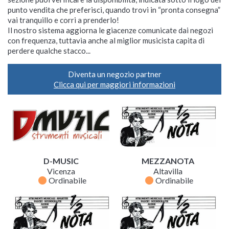
punto vendita che preferisci, quando trovi in “pronta consegna”
vai tranquillo e corri a prenderlo!
Il nostro sistema aggiorna le giacenze comunicate dai negozi
con frequenza, tuttavia anche al miglior musicista capita di
perdere qualche stacco...
Diventa un negozio partner
Clicca qui per maggiori informazioni
D-MUSIC
MEZZANOTA
Vicenza
Altavilla
fiber_manual_record
fiber_manual_record
Ordinabile
Ordinabile