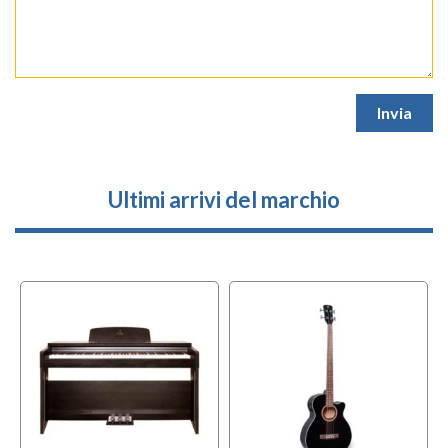
Ultimi arrivi del marchio
l
OFFERTA
f
BUNDLES