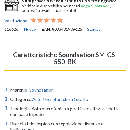
Vuoi provarlo o acquistarlo in un vero negozio?
Verifica la disponibilita nei nostri
negozi partner
,
potresti trovarlo anche usato!
Valutazione
116626
Nuovo
EAN:
8033481909625
Stampa
Caratteristiche Soundsation SMICS-
550-BK
Marchio:
Soundsation
Categoria:
Aste Microfoniche a Giraffa
Tipologia: Asta microfonica a giraffa ad altezza ridotta
con base tripode
Braccio telecospico con regolazione distanza e
inclinazione