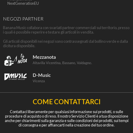
NextGenerationEU
NEGOZI PARTNER
Banana Music collabora con svariati partner commerciali sul territorio, presso
i quali è possibile reperire e testare gli articoli in vendita.
Gli articoli disponibili nei negozi sono contrassegnati dal bollino verde e dalla
dicitura disponibile.
COME CONTATTARCI
Contattaci liberamente per qualsiasi informazione sui prodotti, o sulle
procedure di acquisto o di reso. Il nostro Servizio Clienti è a tua disposizione
anche per chiarimenti sulla garanzia e sulle condizioni dei prodotti, sui tempi
di consegna e per affiancarti nella creazione del tuo ordine.