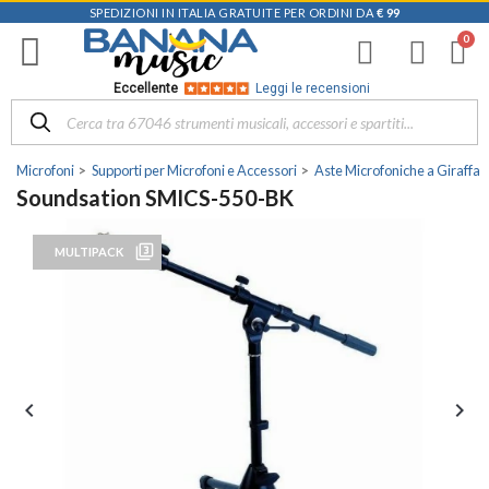
SPEDIZIONI IN ITALIA GRATUITE PER ORDINI DA
€ 99
Eccellente
Leggi le recensioni
Microfoni
Supporti per Microfoni e Accessori
Aste Microfoniche a Giraffa
Soundsation SMICS-550-BK
filter_3
MULTIPACK

