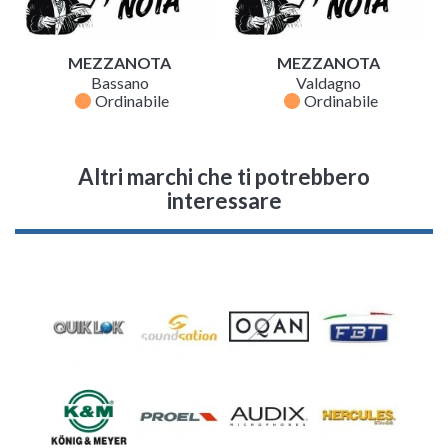
MEZZANOTA
MEZZANOTA
Bassano
Valdagno
fiber_manual_record
fiber_manual_record
Ordinabile
Ordinabile
Altri marchi che ti potrebbero
interessare