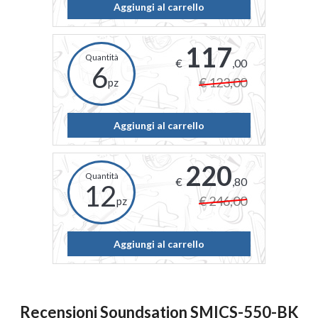
Aggiungi al carrello
117
€
,00
6
€ 123,00
pz
Aggiungi al carrello
220
€
,80
12
€ 246,00
pz
Aggiungi al carrello
Recensioni Soundsation SMICS-550-BK