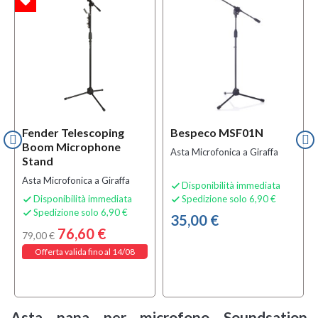
local_offer
TA
Fender Telescoping
Bespeco MSF01N
Boom Microphone
Asta Microfonica a Giraffa
Stand
Asta Microfonica a Giraffa
Disponibilità immediata

Disponibilità immediata
Spedizione solo 6,90 €


Spedizione solo 6,90 €

35,00 €
76,60 €
79,00 €
Offerta valida fino al 14/08
Asta nana per microfono Soundsation