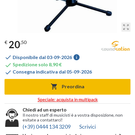
zoom_out_map
20
€
,50

info
Disponibile dal 03-09-2026

Spedizione solo 8,90 €

Consegna indicativa dal 05-09-2026

Preordina
Speciale: acquista in multipack
Chiedi ad un esperto
Il nostro staff di musicisti è a vostra disposizione, non
esitate a contattarci!
(+39) 0444 134 3209
Scrivici