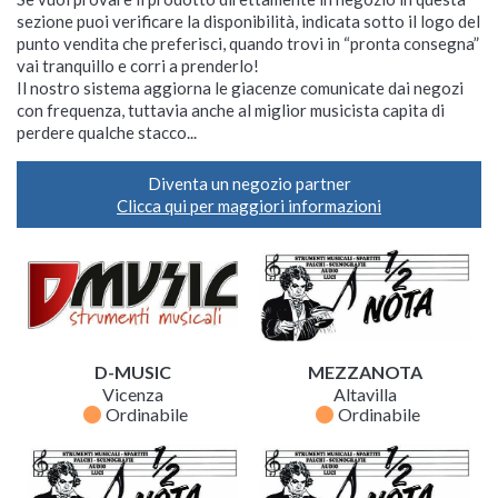
sezione puoi verificare la disponibilità, indicata sotto il logo del
punto vendita che preferisci, quando trovi in “pronta consegna”
vai tranquillo e corri a prenderlo!
Il nostro sistema aggiorna le giacenze comunicate dai negozi
con frequenza, tuttavia anche al miglior musicista capita di
perdere qualche stacco...
Diventa un negozio partner
Clicca qui per maggiori informazioni
D-MUSIC
MEZZANOTA
Vicenza
Altavilla
fiber_manual_record
fiber_manual_record
Ordinabile
Ordinabile